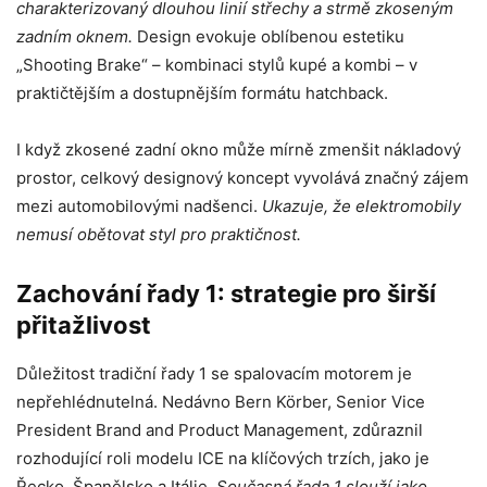
charakterizovaný dlouhou linií střechy a strmě zkoseným
zadním oknem.
Design evokuje oblíbenou estetiku
„Shooting Brake“ – kombinaci stylů kupé a kombi – v
praktičtějším a dostupnějším formátu hatchback.
I když zkosené zadní okno může mírně zmenšit nákladový
prostor, celkový designový koncept vyvolává značný zájem
mezi automobilovými nadšenci.
Ukazuje, že elektromobily
nemusí obětovat styl pro praktičnost.
Zachování řady 1: strategie pro širší
přitažlivost
Důležitost tradiční řady 1 se spalovacím motorem je
nepřehlédnutelná. Nedávno Bern Körber, Senior Vice
President Brand and Product Management, zdůraznil
rozhodující roli modelu ICE na klíčových trzích, jako je
Řecko, Španělsko a Itálie.
Současná řada 1 slouží jako