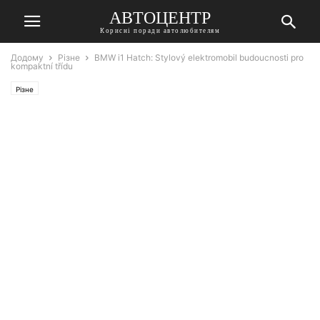
АВТОЦЕНТР
Корисні поради автолюбителям
Додому
Різне
BMW i1 Hatch: Stylový elektromobil budoucnosti pro
kompaktní třídu
Різне