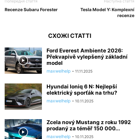
Попередня стаття
Наступна стаття
Recenze Subaru Forester
Tesla Model Y: Komplexní
recenze
СХОЖІ СТАТТІ
Ford Everest Ambiente 2026:
Překvapivě vylepšený základní
model
maxwelhelp
-
11.11.2025
Hyundai Ioniq 6 N: Nejlepší
elektrický sporťák na trhu?
maxwelhelp
-
10.11.2025
Zcela nový Mustang z roku 1992
prodaný za téměř 150 000...
maxwelhelp
-
10.11.2025