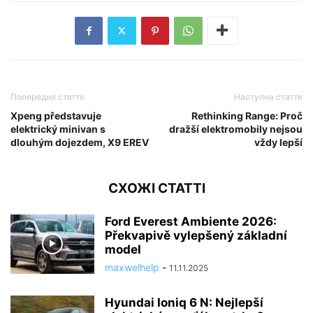
Попередня стаття
Наступна стаття
Xpeng představuje
Rethinking Range: Proč
elektrický minivan s
dražší elektromobily nejsou
dlouhým dojezdem, X9 EREV
vždy lepší
СХОЖІ СТАТТІ
Ford Everest Ambiente 2026:
Překvapivě vylepšený základní
model
maxwelhelp
-
11.11.2025
Hyundai Ioniq 6 N: Nejlepší