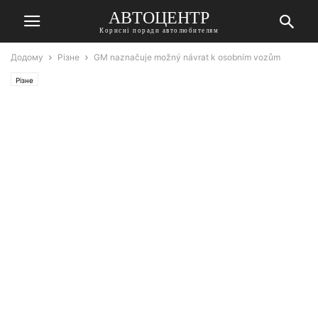
АВТОЦЕНТР
Корисні поради автолюбителям
Додому
Різне
GM naznačuje možný návrat k osobním vozům
Різне