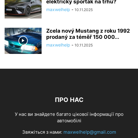
elektrický sporťák na trhu?
maxwelhelp
-
10.11.2025
Zcela nový Mustang z roku 1992
prodaný za téměř 150 000...
maxwelhelp
-
10.11.2025
ПРО НАС
У нас ви знайдете багато цікової інформації про
автомобілі
Звяжіться з нами:
maxwelhelp@gmail.com