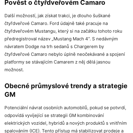
Pověst o čtyřdveřovém Camaro
Další možností, jak získat trakci, je dlouho šuškané
čtyřdveřové Camaro. Ford údajně také pracuje na
čtyřdveřovém Mustangu, který si na začátku tohoto roku
předregistroval název „Mustang Mach 4“. S nedávným
návratem Dodge na trh sedanů s Chargerem by
čtyřdveřové Camaro nebylo úplně neočekávané a spojení
platformy se stávajícím Camarem z něj dělá jasnou
možnost.
Obecné průmyslové trendy a strategie
GM
Potenciální návrat osobních automobilů, pokud se potvrdí,
odpovídá vyvíjející se strategii GM kombinování
elektrických vozidel, hybridů a nových produktů s vnitřním
spalováním (ICE). Tento přístup má stabilizovat prodeje a