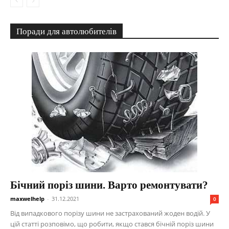
Поради для автолюбителів
Бічний поріз шини. Варто ремонтувати?
maxwelhelp
-
31.12.2021
0
Від випадкового порізу шини не застрахований жоден водій. У
цій статті розповімо, що робити, якщо стався бічній поріз шини