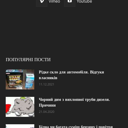
Vimeo
Youtube
ПОПУЛЯРНІ ПОСТИ
Рідке скло для автомобіля. Відгуки
власників
11.12.2021
Чорний дим з вихлопної труби дизеля.
Причини
21.04.2020
Бідна чи багата суміш бензину і повітря