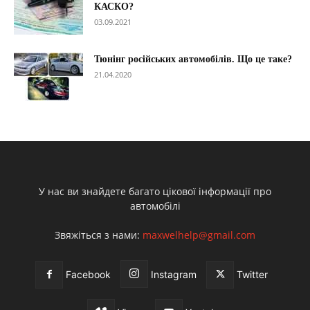
КАСКО?
03.09.2021
Тюнінг російських автомобілів. Що це таке?
21.04.2020
У нас ви знайдете багато цікової інформації про
автомобілі
Звяжіться з нами:
maxwelhelp@gmail.com
Facebook
Instagram
Twitter