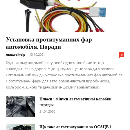
Установка протитуманних фар
автомобіля. Поради
maxwelhelp
-
13.10.2021
0
Будь-якому автомобілісту необхідно чітко бачити, що
знаходиться на дорозі. У дощ і туман це не завжди можливо.
Оптимальний вихід – установка протитуманних фар автомобіля.
Протитуманні фари для авто розрізняються виробником,
кольором, ціною та деякими іншими параметрами.
Плюси і мінуси автоматичної коробки
передач
21.04.2020
Що таке автострахування за ОСАЦВ і