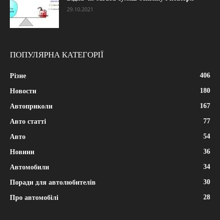
29.10.2021
ПОПУЛЯРНА КАТЕГОРІЇ
406
Різне
180
Новости
167
Автоприколи
77
Авто статті
54
Авто
36
Новини
34
Автомобили
30
Поради для автолюбителів
28
Про автомобілі