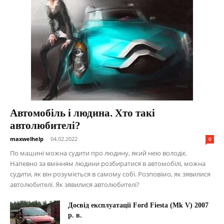
Автомобіль і людина. Хто такі
автолюбителі?
maxwelhelp
-
04.02.2022
0
По машині можна судити про людину, який нею володіє.
Напевно за вмінням людини розбиратися в автомобілі, можна
судити, як він розуміється в самому собі. Розповімо, як зявилися
автолюбителі. Як зявилися автолюбителі?
Досвід експлуатації Ford Fiesta (Mk V) 2007
р. в.