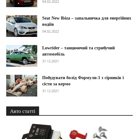
04.02.2022
Seat New Ibiza – запальничка для енергійних
водіїв
04.02.2022
Lowrider – танцюючий та стрибучий
автомобіль
31.12.2021
Побудувати болід Формули-1 з сірників і
сісти за кермо
31.12.2021
Авто статті