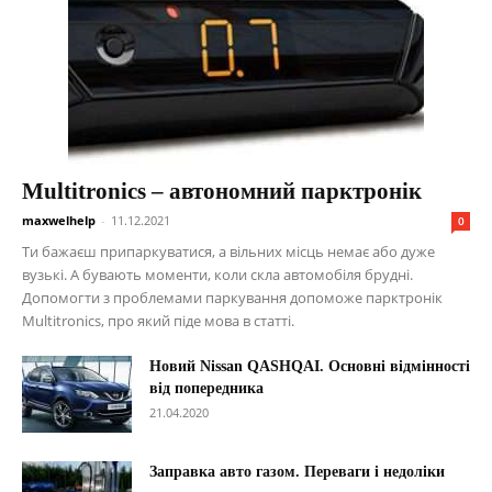
Multitronics – автономний парктронік
maxwelhelp
-
11.12.2021
0
Ти бажаєш припаркуватися, а вільних місць немає або дуже
вузькі. А бувають моменти, коли скла автомобіля брудні.
Допомогти з проблемами паркування допоможе парктронік
Multitronics, про який піде мова в статті.
Новий Nissan QASHQAI. Основні відмінності
від попередника
21.04.2020
Заправка авто газом. Переваги і недоліки