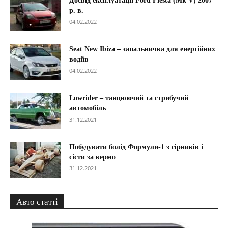
Досвід експлуатації Ford Fiesta (Mk V) 2007
р. в.
04.02.2022
Seat New Ibiza – запальничка для енергійних
водіїв
04.02.2022
Lowrider – танцюючий та стрибучий
автомобіль
31.12.2021
Побудувати болід Формули-1 з сірників і
сісти за кермо
31.12.2021
Авто статті