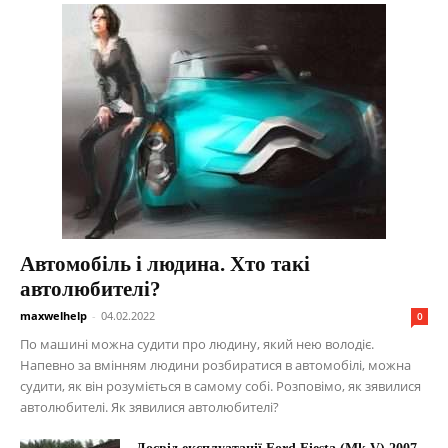
Автомобіль і людина. Хто такі
автолюбителі?
maxwelhelp
-
04.02.2022
0
По машині можна судити про людину, який нею володіє.
Напевно за вмінням людини розбиратися в автомобілі, можна
судити, як він розуміється в самому собі. Розповімо, як зявилися
автолюбителі. Як зявилися автолюбителі?