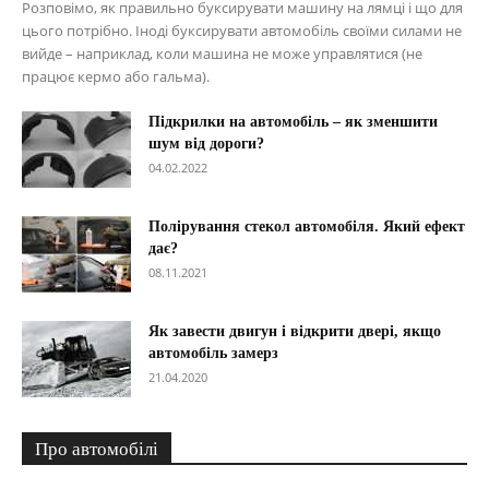
Розповімо, як правильно буксирувати машину на лямці і що для
цього потрібно. Іноді буксирувати автомобіль своїми силами не
вийде – наприклад, коли машина не може управлятися (не
працює кермо або гальма).
Підкрилки на автомобіль – як зменшити
шум від дороги?
04.02.2022
Полірування стекол автомобіля. Який ефект
дає?
08.11.2021
Як завести двигун і відкрити двері, якщо
автомобіль замерз
21.04.2020
Про автомобілі