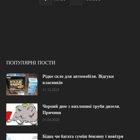
ПОПУЛЯРНІ ПОСТИ
Рідке скло для автомобіля. Відгуки
власників
11.12.2021
Чорний дим з вихлопної труби дизеля.
Причини
21.04.2020
Бідна чи багата суміш бензину і повітря