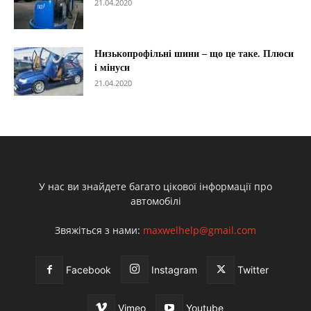
21.04.2020
Низькопрофільні шини – що це таке. Плюси
і мінуси
21.04.2020
У нас ви знайдете багато цікової інформації про
автомобілі
Звяжіться з нами:
maxwelhelp@gmail.com
Facebook
Instagram
Twitter
Vimeo
Youtube