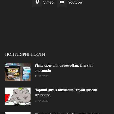
Vimeo
Youtube
ПОПУЛЯРНІ ПОСТИ
Рідке скло для автомобіля. Відгуки
власників
11.12.2021
Чорний дим з вихлопної труби дизеля.
Причини
21.04.2020