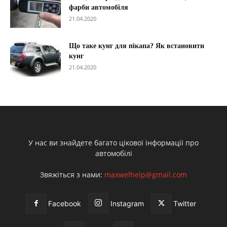
фарби автомобіля
21.04.2020
Що таке кунг для пікапа? Як встановити
кунг
21.04.2020
У нас ви знайдете багато цікової інформації про
автомобілі
Звяжіться з нами:
maxwelhelp@gmail.com
Facebook
Instagram
Twitter