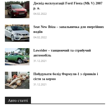
Досвід експлуатації Ford Fiesta (Mk V) 2007
р. в.
04.02.2022
Seat New Ibiza – запальничка для енергійних
водіїв
04.02.2022
Lowrider – танцюючий та стрибучий
автомобіль
31.12.2021
Побудувати болід Формули-1 з сірників і
сісти за кермо
31.12.2021
Авто статті