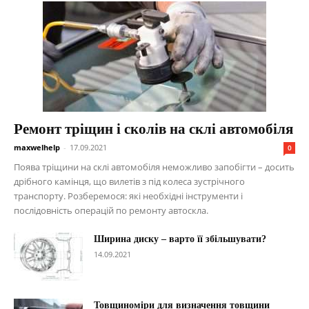
Ремонт тріщин і сколів на склі автомобіля
maxwelhelp
-
17.09.2021
0
Поява тріщини на склі автомобіля неможливо запобігти – досить
дрібного камінця, що вилетів з під колеса зустрічного
транспорту. Розберемося: які необхідні інструменти і
послідовність операцій по ремонту автоскла.
Ширина диску – варто її збільшувати?
14.09.2021
Товщиноміри для визначення товщини