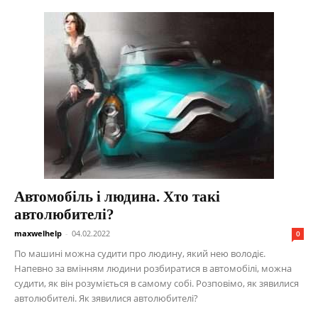
Автомобіль і людина. Хто такі
автолюбителі?
maxwelhelp
-
04.02.2022
0
По машині можна судити про людину, який нею володіє.
Напевно за вмінням людини розбиратися в автомобілі, можна
судити, як він розуміється в самому собі. Розповімо, як зявилися
автолюбителі. Як зявилися автолюбителі?