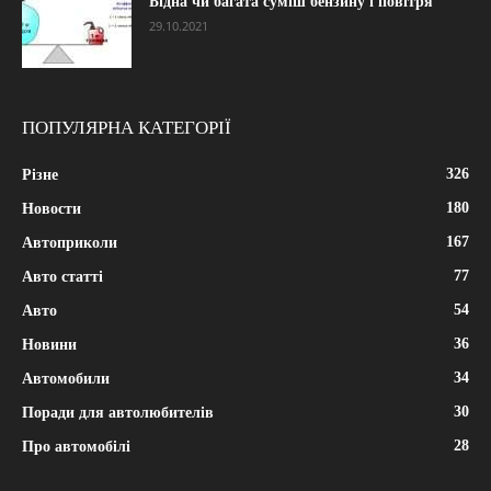
Бідна чи багата суміш бензину і повітря
29.10.2021
ПОПУЛЯРНА КАТЕГОРІЇ
326
Різне
180
Новости
167
Автоприколи
77
Авто статті
54
Авто
36
Новини
34
Автомобили
30
Поради для автолюбителів
28
Про автомобілі