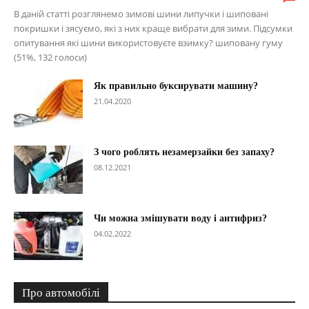
В даній статті розглянемо зимові шини липучки і шиповані
покришки і зясуємо, які з них краще вибрати для зими. Підсумки
опитування які шини використовуєте взимку? шиповану гуму
(51%, 132 голоси)
Як правильно буксирувати машину?
21.04.2020
З чого роблять незамерзайки без запаху?
08.12.2021
Чи можна змішувати воду і антифриз?
04.02.2022
Про автомобілі