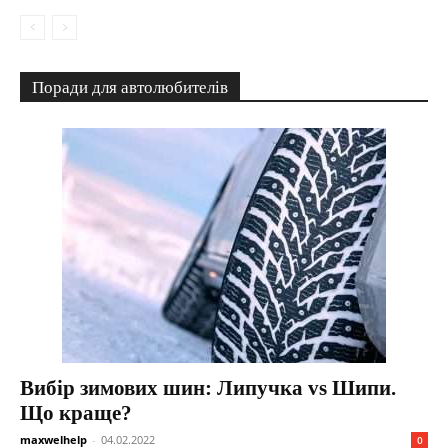
Поради для автолюбителів
Вибір зимових шин: Липучка vs Шипи.
Що краще?
maxwelhelp
-
04.02.2022
0