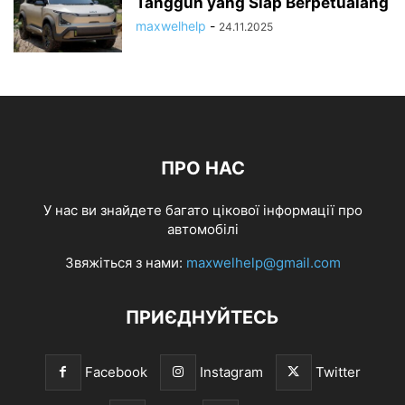
Tangguh yang Siap Berpetualang
maxwelhelp
-
24.11.2025
ПРО НАС
У нас ви знайдете багато цікової інформації про
автомобілі
Звяжіться з нами:
maxwelhelp@gmail.com
ПРИЄДНУЙТЕСЬ
Facebook
Instagram
Twitter