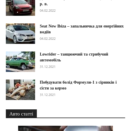
р. в.
04.02.2022
Seat New Ibiza – запальничка для енергійних
водіїв
04.02.2022
Lowrider – танцюючий та стрибучий
автомобіль
31.12.2021
Побудувати болід Формули-1 з сірників і
сісти за кермо
31.12.2021
Авто статті