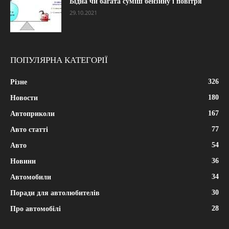
Бідна чи багата суміш бензину і повітря
29.10.2021
ПОПУЛЯРНА КАТЕГОРІЇ
326
Різне
180
Новости
167
Автоприколи
77
Авто статті
54
Авто
36
Новини
34
Автомобили
30
Поради для автолюбителів
28
Про автомобілі