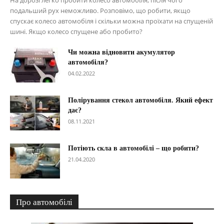
На дорозі легко пробити колесо автомобіля, після чого
подальший рух неможливо. Розповімо, що робити, якщо
спускає колесо автомобіля і скільки можна проїхати на спущеній
шині. Якщо колесо спущене або пробито?
Чи можна відновити акумулятор
автомобіля?
04.02.2022
Полірування стекол автомобіля. Який ефект
дає?
08.11.2021
Потіють скла в автомобілі – що робити?
21.04.2020
Про автомобілі