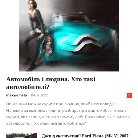
Автомобіль і людина. Хто такі
автолюбителі?
maxwelhelp
-
04.02.2022
0
По машині можна судити про людину, який нею володіє.
Напевно за вмінням людини розбиратися в автомобілі, можна
судити, як він розуміється в самому собі. Розповімо, як зявилися
автолюбителі. Як зявилися автолюбителі?
Досвід експлуатації Ford Fiesta (Mk V) 2007