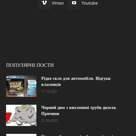
Vimeo
Youtube
ПОПУЛЯРНІ ПОСТИ
Рідке скло для автомобіля. Відгуки
власників
11.12.2021
Чорний дим з вихлопної труби дизеля.
Причини
21.04.2020