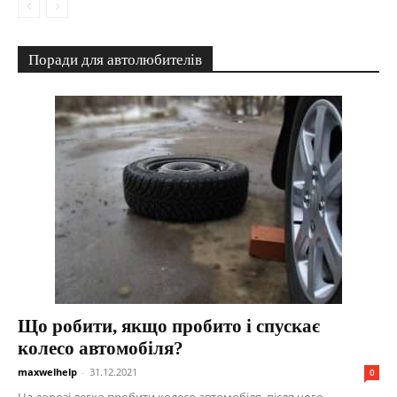
Поради для автолюбителів
Що робити, якщо пробито і спускає
колесо автомобіля?
maxwelhelp
-
31.12.2021
0