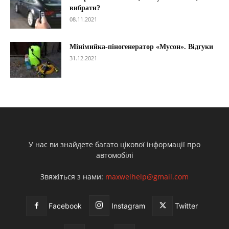
вибрати?
08.11.2021
Мінімийка-піногенератор «Мусон». Відгуки
31.12.2021
У нас ви знайдете багато цікової інформації про
автомобілі
Звяжіться з нами:
maxwelhelp@gmail.com
Facebook
Instagram
Twitter