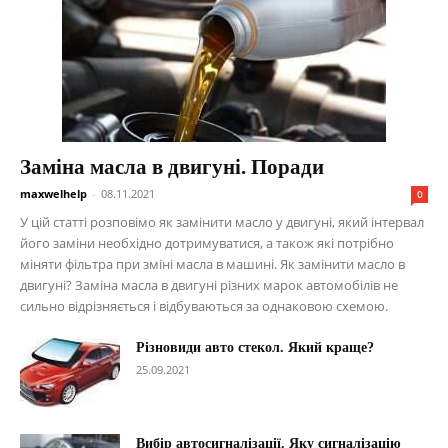
Заміна масла в двигуні. Поради
maxwelhelp
-
08.11.2021
0
У цій статті розповімо як замінити масло у двигуні, який інтервал
його заміни необхідно дотримуватися, а також які потрібно
міняти фільтра при зміні масла в машині. Як замінити масло в
двигуні? Заміна масла в двигуні різних марок автомобілів не
сильно відрізняється і відбуваються за однаковою схемою.
Різновиди авто стекол. Який краще?
25.09.2021
Вибір автосигналізації. Яку сигналізацію