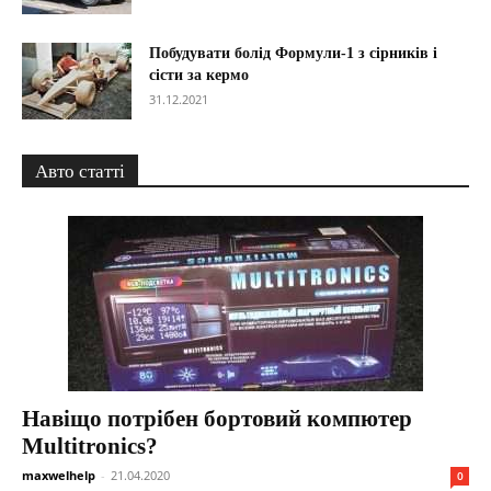
Побудувати болід Формули-1 з сірників і
сісти за кермо
31.12.2021
Авто статті
Навіщо потрібен бортовий компютер
Multitronics?
maxwelhelp
-
21.04.2020
0