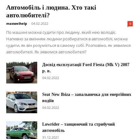
Автомобіль і людина. Хто такі
автолюбителі?
maxwelhelp
-
04.02.2022
0
По машині можна судити про людину, який нею володіє.
Напевно за вмінням людини розбиратися в автомобілі, можна
судити, як він розуміється в самому собі. Розповімо, як зявилися
автолюбителі. Як зявилися автолюбителі?
Досвід експлуатації Ford Fiesta (Mk V) 2007
р. в.
04.02.2022
Seat New Ibiza – запальничка для енергійних
водіїв
04.02.2022
Lowrider – танцюючий та стрибучий
автомобіль
31.12.2021