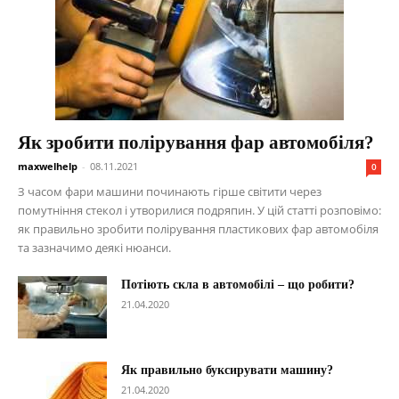
Як зробити полірування фар автомобіля?
maxwelhelp
-
08.11.2021
0
З часом фари машини починають гірше світити через
помутніння стекол і утворилися подряпин. У цій статті розповімо:
як правильно зробити полірування пластикових фар автомобіля
та зазначимо деякі нюанси.
Потіють скла в автомобілі – що робити?
21.04.2020
Як правильно буксирувати машину?
21.04.2020