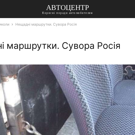
АВТОЦЕНТР
Корисні поради автолюбителям
иколи
Нещадні маршрутки. Сувора Росія
і маршрутки. Сувора Росія