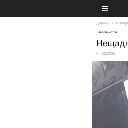
Додому
Автопр
Автоприколи
Нещадн
04.02.2022