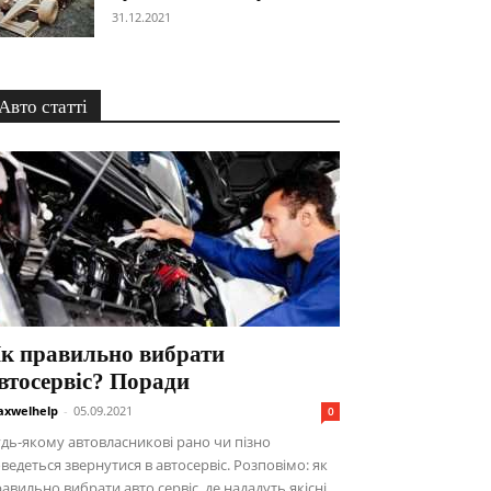
31.12.2021
Авто статті
к правильно вибрати
втосервіс? Поради
xwelhelp
-
05.09.2021
0
дь-якому автовласникові рано чи пізно
ведеться звернутися в автосервіс. Розповімо: як
авильно вибрати авто сервіс, де нададуть якісні