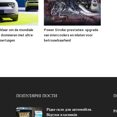
 klaar om de mondiale
Power Stroke-prestaties: upgrade
 domineren met ultra-
van intercoolers en inlaten voor
oertuigen
betrouwbaarheid
ПОПУЛЯРНІ ПОСТИ
П
Рідке скло для автомобіля.
Рі
Відгуки власників