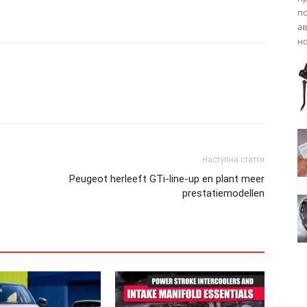
п
ав
но
Наступна стаття
Peugeot herleeft GTi-line-up en plant meer
prestatiemodellen