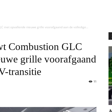
 met opvallende nieuwe grille voorafgaand aan de volledige...
wt Combustion GLC
euwe grille voorafgaand
V-transitie
11
А