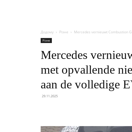
Додому
Різне
Mercedes vernieuwt Combustion GLC
Різне
Mercedes vernieu
met opvallende ni
aan de volledige E
29.11.2025