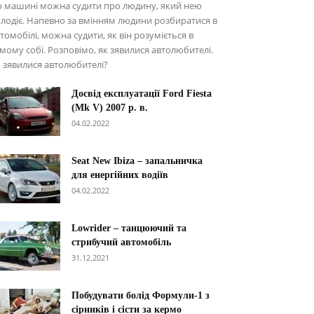
о машині можна судити про людину, який нею
лодіє. Напевно за вмінням людини розбиратися в
томобілі, можна судити, як він розуміється в
мому собі. Розповімо, як зявилися автолюбителі.
 зявилися автолюбителі?
Досвід експлуатації Ford Fiesta
(Mk V) 2007 р. в.
04.02.2022
Seat New Ibiza – запальничка
для енергійних водіїв
04.02.2022
Lowrider – танцюючий та
стрибучий автомобіль
31.12.2021
Побудувати болід Формули-1 з
сірників і сісти за кермо