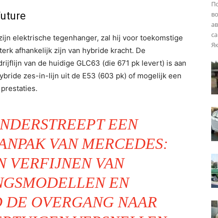
П
Future
во
ав
са
ijn elektrische tegenhanger, zal hij voor toekomstige
Як
terk afhankelijk zijn van hybride kracht. De
rijflijn van de huidige GLC63 (die 671 pk levert) is aan
ride zes-in-lijn uit de E53 (603 pk) of mogelijk een
prestaties.
ONDERSTREEPT EEN
ANPAK VAN MERCEDES:
N VERFIJNEN VAN
NGSMODELLEN EN
D DE OVERGANG NAAR