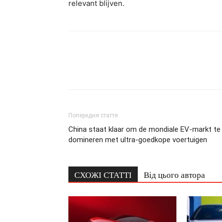
relevant blijven.
Попередня стаття
China staat klaar om de mondiale EV-markt te
domineren met ultra-goedkope voertuigen
СХОЖІ СТАТТІ
Від цього автора