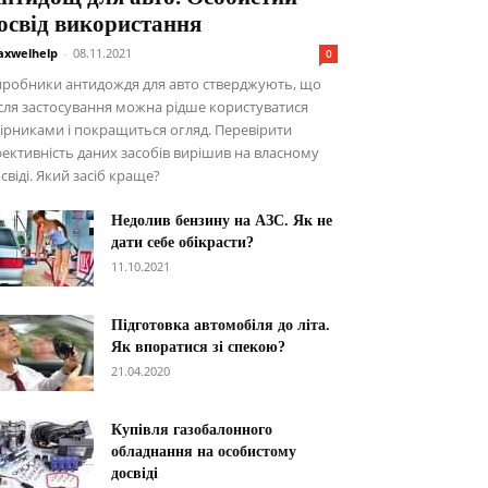
освід використання
xwelhelp
-
08.11.2021
0
иробники антидождя для авто стверджують, що
сля застосування можна рідше користуватися
ірниками і покращиться огляд. Перевірити
ективність даних засобів вирішив на власному
свіді. Який засіб краще?
Недолив бензину на АЗС. Як не
дати себе обікрасти?
11.10.2021
Підготовка автомобіля до літа.
Як впоратися зі спекою?
21.04.2020
Купівля газобалонного
обладнання на особистому
досвіді