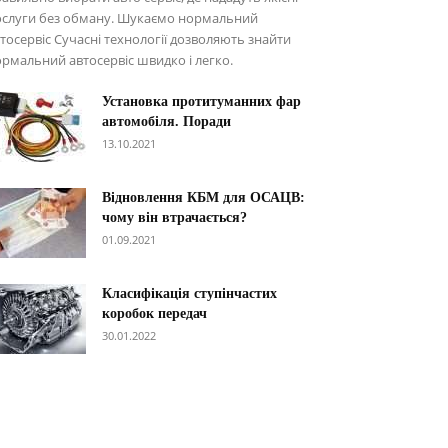
ослуги без обману. Шукаємо нормальний
тосервіс Сучасні технології дозволяють знайти
рмальний автосервіс швидко і легко.
Установка протитуманних фар
автомобіля. Поради
13.10.2021
Відновлення КБМ для ОСАЦВ:
чому він втрачається?
01.09.2021
Класифікація ступінчастих
коробок передач
30.01.2022