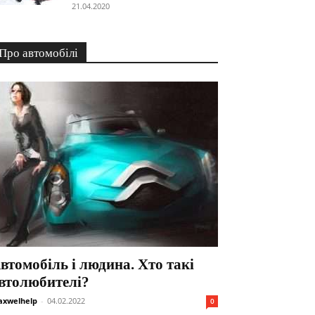
21.04.2020
Про автомобілі
втомобіль і людина. Хто такі
втолюбителі?
xwelhelp
-
04.02.2022
0