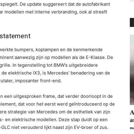
piegelt. De update suggereert dat de autofabrikant
r modellen met interne verbranding, ook al streeft
 statement
gewerkte bumpers, koplampen en de kenmerkende
ominent aanwezig zijn op modellen als de E-Klasse. De
rille. In tegenstelling tot BMW’s uitgebreidere
j de elektrische iX3, is Mercedes’ benadering van de
taler, imposanter front-end.
en een uitgesproken frame, dat verder doorloopt in de
element, dat voor het eerst werd geïntroduceerd op de
dere strategie van Mercedes om de esthetiek van zijn
А
а
s- en elektrische modellen. Deze stap duidt op een
LC niet verouderd lijkt naast zijn EV-broer of zus.
ma