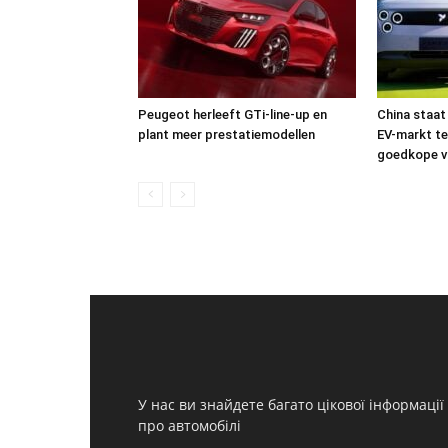
Peugeot herleeft GTi-line-up en
China staat
plant meer prestatiemodellen
EV-markt te
goedkope v
У нас ви знайдете багато цікової інформації
про автомобілі