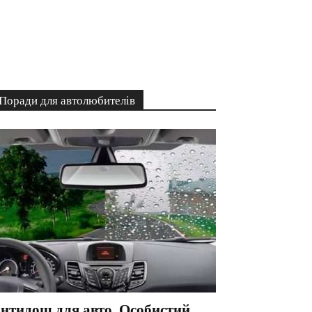
Поради для автолюбителів
нтидощ для авто. Особистий