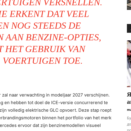
ERTUIGEN VERSNELLEN.
IE ERKENT DAT VEEL
N NOG STEEDS DE
 AAN BENZINE-OPTIES,
T HET GEBRUIK VAN
 VOERTUIGEN TOE.
Я
zal naar verwachting in modeljaar 2027 verschijnen.
а
ng en hebben tot doel de ICE-versie concurrerend te
ijn volledig elektrische GLC opvoert. Deze stap roept
ma
erbrandingsmotoren binnen het portfolio van het merk
Бу
до
Mercedes ervoor dat zijn benzinemodellen visueel
пр