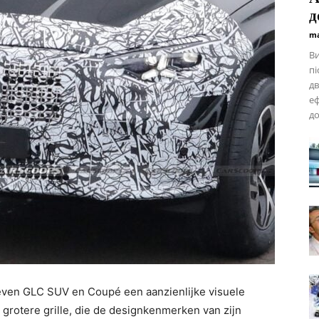
д
ma
В
пі
дв
еф
до
ven GLC SUV en Coupé een aanzienlijke visuele
rotere grille, die de designkenmerken van zijn