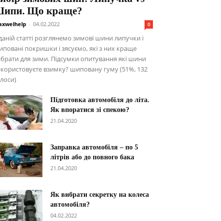
ипи. Що краще?
xwelhelp
-
04.02.2022
0
даній статті розглянемо зимові шини липучки і
повані покришки і зясуємо, які з них краще
брати для зими. Підсумки опитування які шини
користовуєте взимку? шиповану гуму (51%, 132
лоси)
Підготовка автомобіля до літа.
Як впоратися зі спекою?
21.04.2020
Заправка автомобіля – по 5
літрів або до повного бака
21.04.2020
Як вибрати секретку на колеса
автомобіля?
04.02.2022