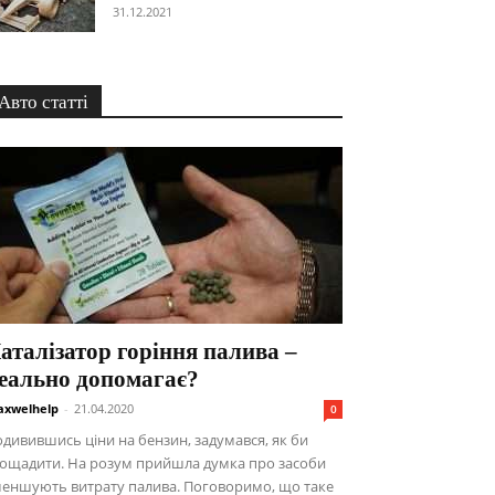
31.12.2021
Авто статті
аталізатор горіння палива –
еально допомагає?
xwelhelp
-
21.04.2020
0
дивившись ціни на бензин, задумався, як би
аощадити. На розум прийшла думка про засоби
меншують витрату палива. Поговоримо, що таке