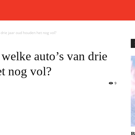
 drie jaar oud houden het nog vol?
welke auto’s van drie
t nog vol?
9
В