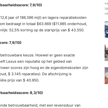
ка
baarheidsscore: 7,9/10)
Ід
на
2,6 jaar of 186.386 mijl) en lagere reparatiekosten
om bedraagt ​​in totaal $63.669 ($11.985 onderhoud,
nlijk: 52,5% korting op de startprijs van $ 43.550.
ore: 7,9/10)
n betrouwbare keuze. Hoewel er geen exacte
ft Lexus een reputatie op het gebied van
 Power-scores zijn hoog en de eigendomskosten zijn
houd, $ 3.145 reparaties). De afschrijving is
iële prijs van $ 40.950.
baarheidsscore: 8,3/10)
ende betrouwbaarheid, met een levensduur van