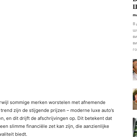
Ш
ma
В 
ши
ви
ви
го
Terwijl sommige merken worstelen met afnemende
trend zijn de stijgende prijzen – moderne luxe auto’s
, en dit drijft de afschrijvingen op. Dit betekent dat
een slimme financiële zet kan zijn, die aanzienlijke
liteit biedt.