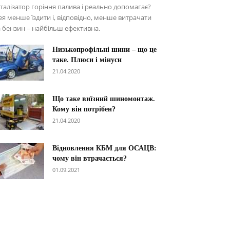
талізатор горіння палива і реально допомагає?
ея менше їздити і, відповідно, менше витрачати
 бензин – найбільш ефективна.
Низькопрофільні шини – що це
таке. Плюси і мінуси
21.04.2020
Що таке виїзний шиномонтаж.
Кому він потрібен?
21.04.2020
Відновлення КБМ для ОСАЦВ:
чому він втрачається?
01.09.2021