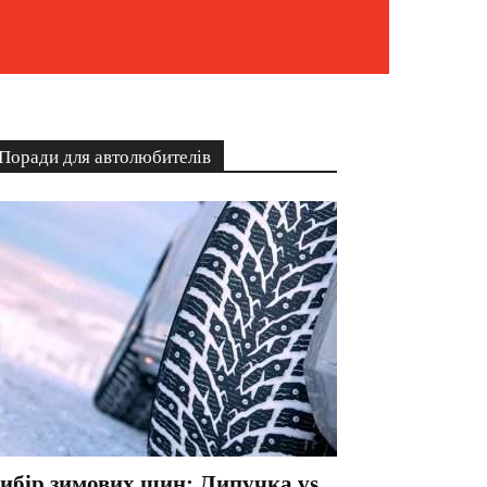
Поради для автолюбителів
ибір зимових шин: Липучка vs