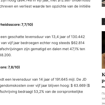
 zijn hoog ($84.748 in vijf jaar, met $12.887 onderhoud
chreven en verliest waarde ten opzichte van de initiële
eidsscore: 7,7/10)
een geschatte levensduur van 13,4 jaar of 130.442
van vijf jaar bedroegen echter nog steeds $62.814
afschrijvingen zijn gematigd en dalen met 47,1% ten
38.200.
re: 7,8/10)
К
 een levensduur van 14 jaar of 191.645 mijl. De JD
р
gendomskosten over vijf jaar blijven hoog: $ 63.669 ($
ma
fschrijving bedraagt ​​53,2% van de oorspronkelijke
По
з
з