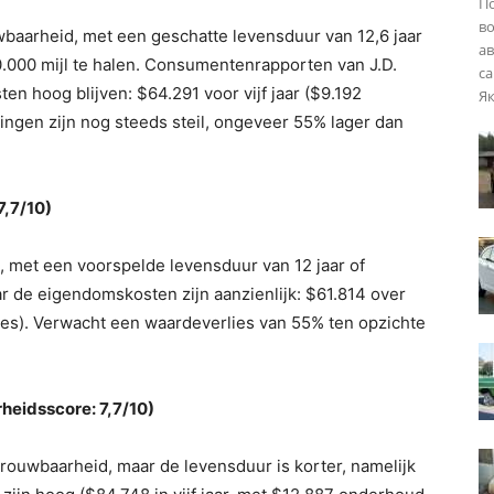
П
во
uwbaarheid, met een geschatte levensduur van 12,6 jaar
ав
.000 mijl te halen. Consumentenrapporten van J.D.
са
n hoog blijven: $64.291 voor vijf jaar ($9.192
Як
ingen zijn nog steeds steil, ongeveer 55% lager dan
7,7/10)
, met een voorspelde levensduur van 12 jaar of
ar de eigendomskosten zijn aanzienlijk: $61.814 over
ties). Verwacht een waardeverlies van 55% ten opzichte
eidsscore: 7,7/10)
uwbaarheid, maar de levensduur is korter, namelijk