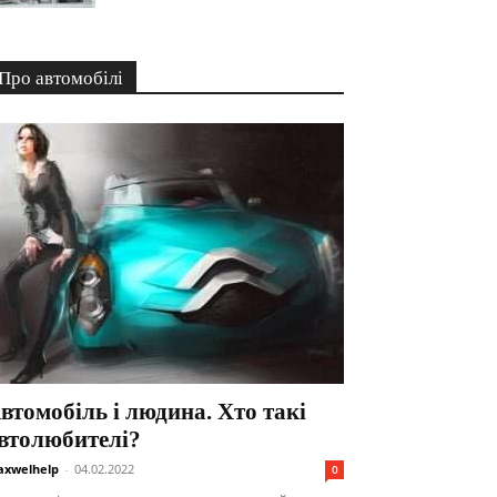
Про автомобілі
втомобіль і людина. Хто такі
втолюбителі?
xwelhelp
-
04.02.2022
0