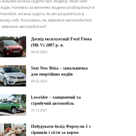
о машині можна судити про людину, який нею
лодіє. Напевно за вмінням людини розбиратися в
томобілі, можна судити, як він розуміється в
мому собі. Розповімо, як зявилися автолюбителі.
 зявилися автолюбителі?
Досвід експлуатації Ford Fiesta
(Mk V) 2007 р. в.
04.02.2022
Seat New Ibiza – запальничка
для енергійних водіїв
04.02.2022
Lowrider – танцюючий та
стрибучий автомобіль
31.12.2021
Побудувати болід Формули-1 з
сірників і сісти за кермо