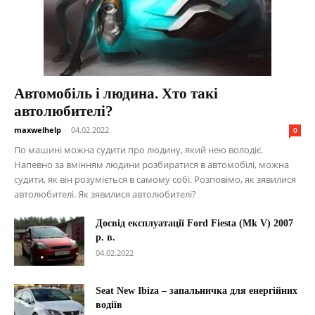
Автомобіль і людина. Хто такі
автолюбителі?
maxwelhelp
-
04.02.2022
0
По машині можна судити про людину, який нею володіє.
Напевно за вмінням людини розбиратися в автомобілі, можна
судити, як він розуміється в самому собі. Розповімо, як зявилися
автолюбителі. Як зявилися автолюбителі?
Досвід експлуатації Ford Fiesta (Mk V) 2007
р. в.
04.02.2022
Seat New Ibiza – запальничка для енергійних
водіїв