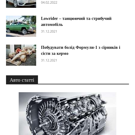
04.02.2022
Lowrider – танцюючий та стрибучий
автомобіль
31.12.2021
Побудувати болід Формули-1 з сірників і
сісти за кермо
31.12.2021
Авто статті