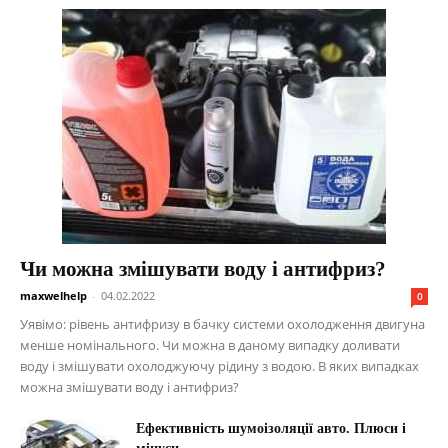
Чи можна змішувати воду і антифриз?
maxwelhelp
-
04.02.2022
0
Уявімо: рівень антифризу в бачку системи охолодження двигуна
менше номінального. Чи можна в даному випадку доливати
воду і змішувати охолоджуючу рідину з водою. В яких випадках
можна змішувати воду і антифриз?
Ефективність шумоізоляції авто. Плюси і