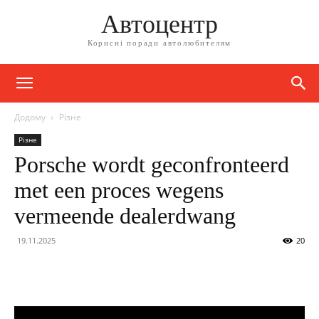
Автоцентр
Корисні поради автолюбителям
Додому
Різне
Різне
Porsche wordt geconfronteerd
met een proces wegens
vermeende dealerdwang
19.11.2025
20