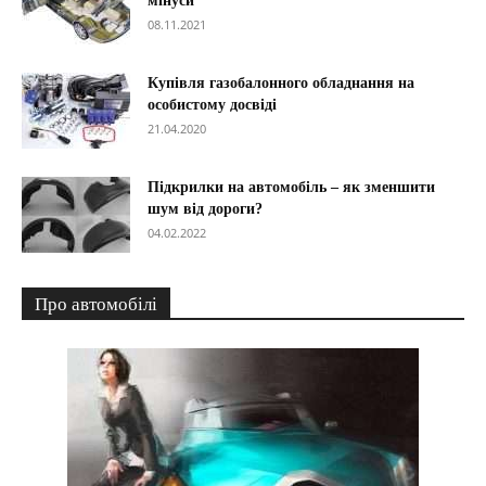
мінуси
08.11.2021
Купівля газобалонного обладнання на
особистому досвіді
21.04.2020
Підкрилки на автомобіль – як зменшити
шум від дороги?
04.02.2022
Про автомобілі