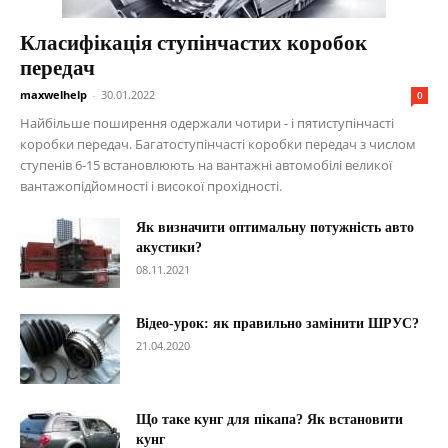
Класифікація ступінчастих коробок
передач
maxwelhelp
-
30.01.2022
0
Найбільше поширення одержали чотири - і пятиступінчасті
коробки передач. Багатоступінчасті коробки передач з числом
ступенів 6-15 встановлюють на вантажні автомобілі великої
вантажопідйомності і високої прохідності.
Як визначити оптимальну потужність авто
акустики?
08.11.2021
Відео-урок: як правильно замінити ШРУС?
21.04.2020
Що таке кунг для пікапа? Як встановити
кунг