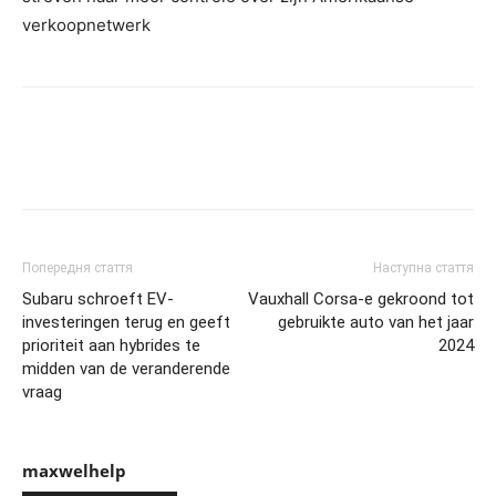
verkoopnetwerk
Попередня стаття
Наступна стаття
Subaru schroeft EV-
Vauxhall Corsa-e gekroond tot
investeringen terug en geeft
gebruikte auto van het jaar
prioriteit aan hybrides te
2024
midden van de veranderende
vraag
maxwelhelp