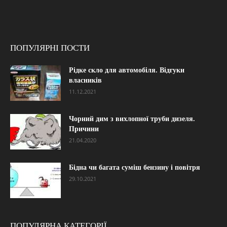
ПОПУЛЯРНІ ПОСТИ
Рідке скло для автомобіля. Відгуки
власників
11.12.2021
Чорний дим з вихлопної труби дизеля.
Причини
21.04.2020
Бідна чи багата суміш бензину і повітря
29.10.2021
ПОПУЛЯРНА КАТЕГОРІЇ