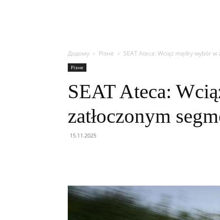
Додому
Різне
SEAT Ateca: Wciąż mądry wybór w
Різне
SEAT Ateca: Wcią
zatłoczonym seg
15.11.2025