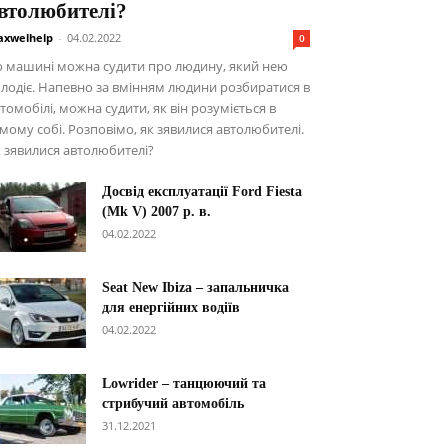
втолюбителі?
xwelhelp
-
04.02.2022
0
о машині можна судити про людину, який нею
лодіє. Напевно за вмінням людини розбиратися в
томобілі, можна судити, як він розуміється в
мому собі. Розповімо, як зявилися автолюбителі.
 зявилися автолюбителі?
Досвід експлуатації Ford Fiesta
(Mk V) 2007 р. в.
04.02.2022
Seat New Ibiza – запальничка
для енергійних водіїв
04.02.2022
Lowrider – танцюючий та
стрибучий автомобіль
31.12.2021