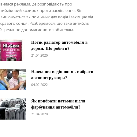
вилася реклама, де розповідають про
тибліковий козирок проти засліплення. Він
зиціонується як помічник для водія і захищає від
кравого сонця. Розберемося, що таке антиблік
 і реально допомагає автолюбителям.
Потік радіатор автомобіля в
дорозі. Що робити?
21.04.2020
Навчання водінню: як вибрати
автоинструктора?
04.02.2022
Як прибрати патьоки після
фарбування автомобіля?
21.04.2020