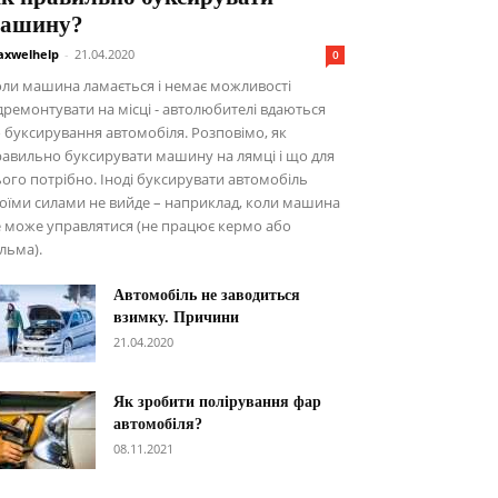
ашину?
xwelhelp
-
21.04.2020
0
ли машина ламається і немає можливості
дремонтувати на місці - автолюбителі вдаються
 буксирування автомобіля. Розповімо, як
авильно буксирувати машину на лямці і що для
ого потрібно. Іноді буксирувати автомобіль
оїми силами не вийде – наприклад, коли машина
 може управлятися (не працює кермо або
льма).
Автомобіль не заводиться
взимку. Причини
21.04.2020
Як зробити полірування фар
автомобіля?
08.11.2021