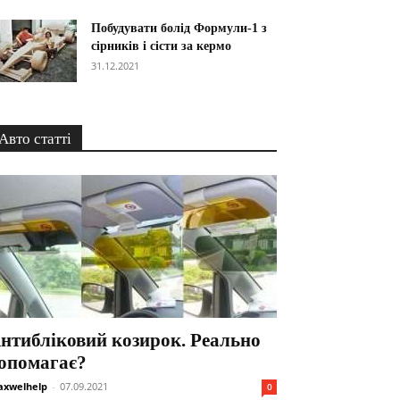
Побудувати болід Формули-1 з
сірників і сісти за кермо
31.12.2021
Авто статті
нтибліковий козирок. Реально
опомагає?
xwelhelp
-
07.09.2021
0