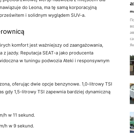
а
 nawiązuje do Leona, ma tę samą korporacyjną
ma
m prześwitem i solidnym wyglądem SUV-a.
П
во
erownicą
ав
са
órych komfort jest ważniejszy od zaangażowania,
Як
a z jazdy. Reputacja SEAT-a jako producenta
widoczna w tuningu podwozia Ateki i responsywnym
ona, oferując dwie opcje benzynowe. 1,0-litrowy TSI
s gdy 1,5-litrowy TSI zapewnia bardziej dynamiczną
m/h w 11 sekund.
m/h w 9 sekund.