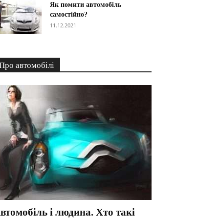
Як помити автомобіль
самостійно?
11.12.2021
Про автомобілі
втомобіль і людина. Хто такі