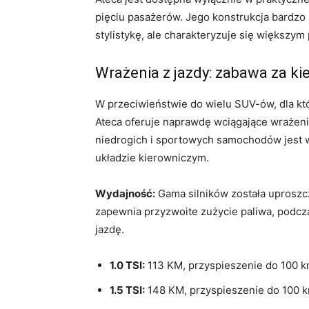
pięciu pasażerów. Jego konstrukcja bardzo
stylistykę, ale charakteryzuje się większy
Wrażenia z jazdy: zabawa za ki
W przeciwieństwie do wielu SUV-ów, dla kt
Ateca oferuje naprawdę wciągające wrażeni
niedrogich i sportowych samochodów jest 
układzie kierowniczym.
Wydajność:
Gama silników została uproszcz
zapewnia przyzwoite zużycie paliwa, podcza
jazdę.
1.0 TSI:
113 KM, przyspieszenie do 100 k
1.5 TSI:
148 KM, przyspieszenie do 100 k