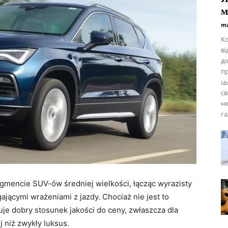
м
ma
Ко
ві
до
пр
ць
св
не
га
egmencie SUV-ów średniej wielkości, łącząc wyrazisty
ającymi wrażeniami z jazdy. Chociaż nie jest to
je dobry stosunek jakości do ceny, zwłaszcza dla
j niż zwykły luksus.