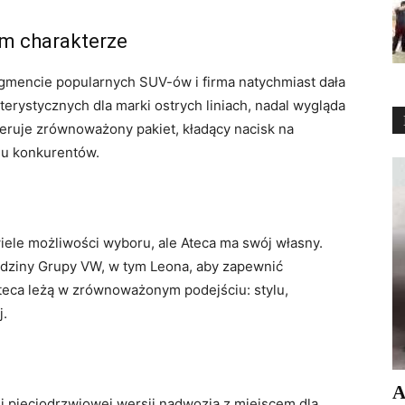
m charakterze
gmencie popularnych SUV-ów i firma natychmiast dała
terystycznych dla marki ostrych liniach, nadal wygląda
oferuje zrównoważony pakiet, kładący nacisk na
lu konkurentów.
ele możliwości wyboru, ale Ateca ma swój własny.
dziny Grupy VW, w tym Leona, aby zapewnić
teca leżą w zrównoważonym podejściu: stylu,
j.
А
j pięciodrzwiowej wersji nadwozia z miejscem dla