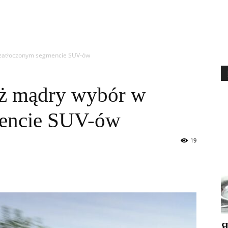
 zatłoczonym segmencie SUV-ów
ż mądry wybór w
mencie SUV-ów
19
Я