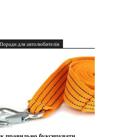
Поради для автолюбителів
к правильно буксирувати