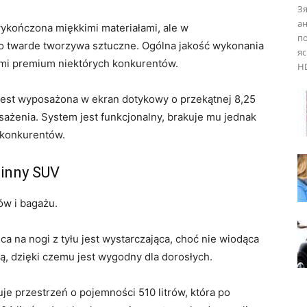
Зя
ан
wykończona miękkimi materiałami, ale w
по
twarde tworzywa sztuczne. Ogólna jakość wykonania
яс
ami premium niektórych konkurentów.
HD
jest wyposażona w ekran dotykowy o przekątnej 8,25
sażenia. System jest funkcjonalny, brakuje mu jednak
 konkurentów.
zinny SUV
ów i bagażu.
ca na nogi z tyłu jest wystarczająca, choć nie wiodąca
ą, dzięki czemu jest wygodny dla dorosłych.
je przestrzeń o pojemności 510 litrów, która po