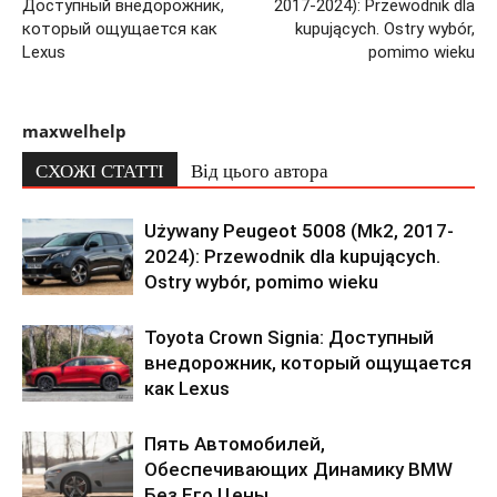
Доступный внедорожник,
2017-2024): Przewodnik dla
который ощущается как
kupujących. Ostry wybór,
Lexus
pomimo wieku
maxwelhelp
СХОЖІ СТАТТІ
Від цього автора
Używany Peugeot 5008 (Mk2, 2017-
2024): Przewodnik dla kupujących.
Ostry wybór, pomimo wieku
Toyota Crown Signia: Доступный
внедорожник, который ощущается
как Lexus
Пять Автомобилей,
Обеспечивающих Динамику BMW
Без Его Цены