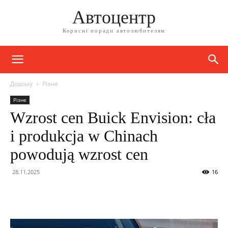
Автоцентр
Корисні поради автолюбителям
Додому
Різне
Різне
Wzrost cen Buick Envision: cła
i produkcja w Chinach
powodują wzrost cen
28.11.2025
16