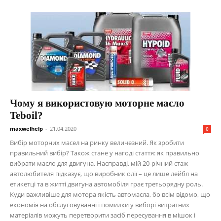
Чому я використовую моторне масло
Teboil?
maxwelhelp
-
21.04.2020
0
Вибір моторних масел на ринку величезний. Як зробити
правильний вибір? Також стане у нагоді стаття: як правильно
вибрати масло для двигуна. Насправді, мій 20-річний стаж
автолюбителя підказує, що виробник олії – це лише лейбл на
етикетці та в житті двигуна автомобіля грає третьорядну роль.
Куди важливіше для мотора якість автомасла, бо всім відомо, що
економія на обслуговуванні і помилки у виборі витратних
матеріалів можуть перетворити засіб пересування в мішок і