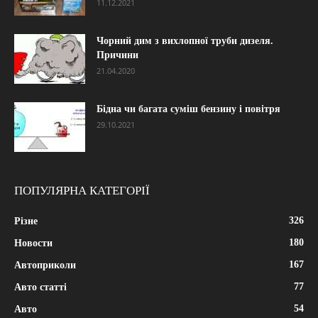
11.12.2021
Чорний дим з вихлопної труби дизеля.
Причини
21.04.2020
Бідна чи багата суміш бензину і повітря
29.10.2021
ПОПУЛЯРНА КАТЕГОРІЇ
326
Різне
180
Новости
167
Автоприколи
77
Авто статті
54
Авто