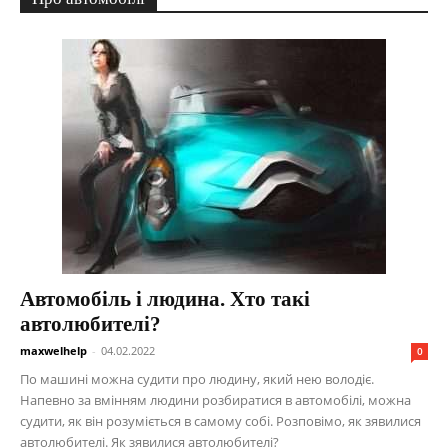
Автомобіль і людина. Хто такі
автолюбителі?
maxwelhelp
-
04.02.2022
0
По машині можна судити про людину, який нею володіє.
Напевно за вмінням людини розбиратися в автомобілі, можна
судити, як він розуміється в самому собі. Розповімо, як зявилися
автолюбителі. Як зявилися автолюбителі?