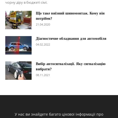
чорну діру в бюджеті сімї.
Що таке виїзний шиномонтаж. Кому він
потрібен?
21.04.2020
Діагностичне обладнання для автомобіля
04.02.2022
Вибір автосигналізації. Яку сигналізацію
вибрати?
08.11.2021
У нас ви знайдете багато цікової інформації про