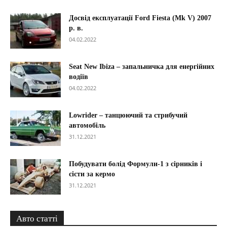
Досвід експлуатації Ford Fiesta (Mk V) 2007
р. в.
04.02.2022
Seat New Ibiza – запальничка для енергійних
водіїв
04.02.2022
Lowrider – танцюючий та стрибучий
автомобіль
31.12.2021
Побудувати болід Формули-1 з сірників і
сісти за кермо
31.12.2021
Авто статті