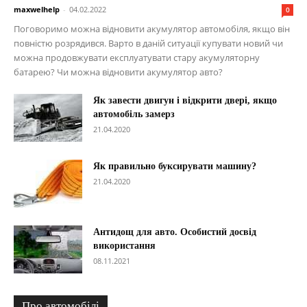
maxwelhelp
-
04.02.2022
0
Поговоримо можна відновити акумулятор автомобіля, якщо він
повністю розрядився. Варто в даній ситуації купувати новий чи
можна продовжувати експлуатувати стару акумуляторну
батарею? Чи можна відновити акумулятор авто?
Як завести двигун і відкрити двері, якщо
автомобіль замерз
21.04.2020
Як правильно буксирувати машину?
21.04.2020
Антидощ для авто. Особистий досвід
використання
08.11.2021
Про автомобілі