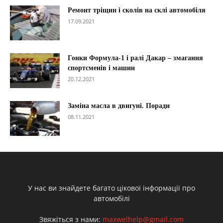
Ремонт тріщин і сколів на склі автомобіля
17.09.2021
Гонки Формула-1 і ралі Дакар – змагання
спортсменів і машин
20.12.2021
Заміна масла в двигуні. Поради
08.11.2021
У нас ви знайдете багато цікової інформації про
автомобілі
Звяжіться з нами:
maxwelhelp@gmail.com