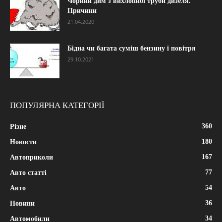
Чорний дим з вихлопної труби дизеля.
Причини
21.04.2020
Бідна чи багата суміш бензину і повітря
29.10.2021
ПОПУЛЯРНА КАТЕГОРІЇ
360
Різне
180
Новости
167
Автоприколи
77
Авто статті
54
Авто
36
Новини
34
Автомобили