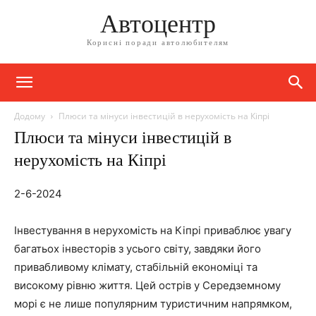
Автоцентр
Корисні поради автолюбителям
Додому
Плюси та мінуси інвестицій в нерухомість на Кіпрі
Плюси та мінуси інвестицій в
нерухомість на Кіпрі
2-6-2024
Інвестування в нерухомість на Кіпрі приваблює увагу
багатьох інвесторів з усього світу, завдяки його
привабливому клімату, стабільній економіці та
високому рівню життя. Цей острів у Середземному
морі є не лише популярним туристичним напрямком,