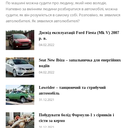
По машині можна судити про людину, який нею володіє.
Напевно за вмінням людини розбиратися в автомобілі, можна
судити, як він розуміється в самому собі. Розповімо, як зявилися
автолюбителі. Як зявилися автолюбителі?
Досвід експлуатації Ford Fiesta (Mk V) 2007
р. в.
04.02.2022
Seat New Ibiza – запальничка для енергійних
водіїв
04.02.2022
Lowrider – танцюючий та стрибучий
автомобіль
31.12.2021
Побудувати болід Формули-1 з сірників і
сісти за кермо
31.12.2021