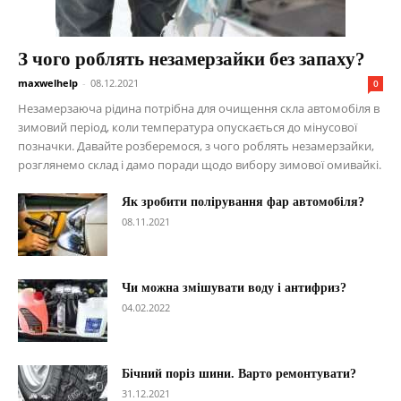
З чого роблять незамерзайки без запаху?
maxwelhelp
-
08.12.2021
0
Незамерзаюча рідина потрібна для очищення скла автомобіля в
зимовий період, коли температура опускається до мінусової
позначки. Давайте розберемося, з чого роблять незамерзайки,
розглянемо склад і дамо поради щодо вибору зимової омивайкі.
Як зробити полірування фар автомобіля?
08.11.2021
Чи можна змішувати воду і антифриз?
04.02.2022
Бічний поріз шини. Варто ремонтувати?
31.12.2021