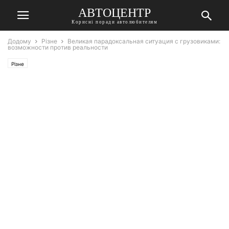
АВТОЦЕНТР
Корисні поради автолюбителям
Додому
Різне
Великая парадоксальная ситуация с грузовиками:
возможности против реальности
Різне