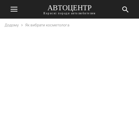
АВТОЦЕНТР
Корисні поради автолюбителям
Додому
Як вибрати косметолога