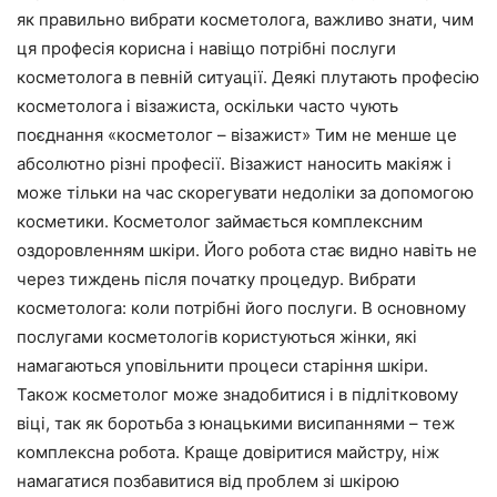
як правильно вибрати косметолога, важливо знати, чим
ця професія корисна і навіщо потрібні послуги
косметолога в певній ситуації. Деякі плутають професію
косметолога і візажиста, оскільки часто чують
поєднання «косметолог – візажист» Тим не менше це
абсолютно різні професії. Візажист наносить макіяж і
може тільки на час скорегувати недоліки за допомогою
косметики. Косметолог займається комплексним
оздоровленням шкіри. Його робота стає видно навіть не
через тиждень після початку процедур. Вибрати
косметолога: коли потрібні його послуги. В основному
послугами косметологів користуються жінки, які
намагаються уповільнити процеси старіння шкіри.
Також косметолог може знадобитися і в підлітковому
віці, так як боротьба з юнацькими висипаннями – теж
комплексна робота. Краще довіритися майстру, ніж
намагатися позбавитися від проблем зі шкірою