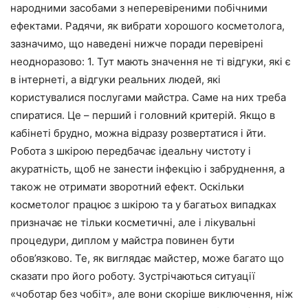
народними засобами з неперевіреними побічними
ефектами. Радячи, як вибрати хорошого косметолога,
зазначимо, що наведені нижче поради перевірені
неодноразово: 1. Тут мають значення не ті відгуки, які є
в інтернеті, а відгуки реальних людей, які
користувалися послугами майстра. Саме на них треба
спиратися. Це – перший і головний критерій. Якщо в
кабінеті брудно, можна відразу розвертатися і йти.
Робота з шкірою передбачає ідеальну чистоту і
акуратність, щоб не занести інфекцію і забруднення, а
також не отримати зворотний ефект. Оскільки
косметолог працює з шкірою та у багатьох випадках
призначає не тільки косметичні, але і лікувальні
процедури, диплом у майстра повинен бути
обов’язково. Те, як виглядає майстер, може багато що
сказати про його роботу. Зустрічаються ситуації
«чоботар без чобіт», але вони скоріше виключення, ніж