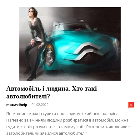
Автомобіль і людина. Хто такі
автолюбителі?
maxwelhelp
-
04.02.2022
0
По машині можна судити про людину, який нею володіє.
Напевно за вмінням людини розбиратися в автомобілі, можна
судити, як він розуміється в самому собі. Розповімо, як зявилися
автолюбителі. Як зявилися автолюбителі?