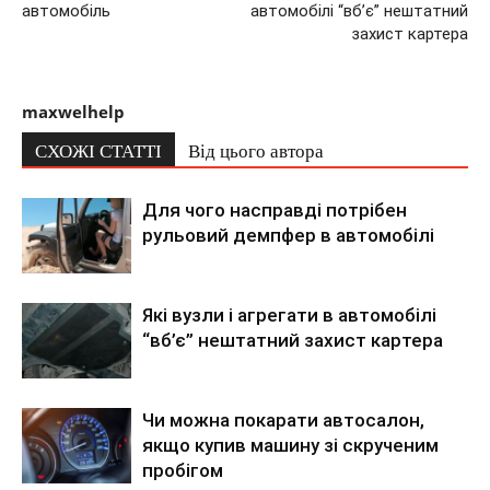
автомобіль
автомобілі “вб’є” нештатний
захист картера
maxwelhelp
СХОЖІ СТАТТІ
Від цього автора
Для чого насправді потрібен
рульовий демпфер в автомобілі
Які вузли і агрегати в автомобілі
“вб’є” нештатний захист картера
Чи можна покарати автосалон,
якщо купив машину зі скрученим
пробігом