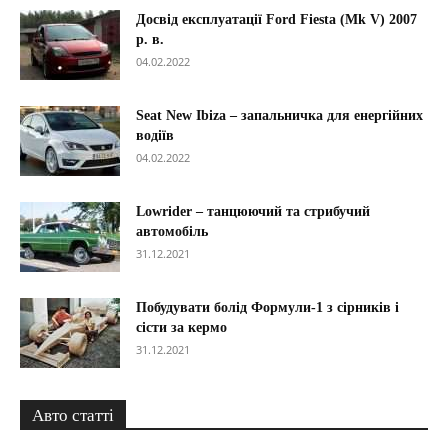
Досвід експлуатації Ford Fiesta (Mk V) 2007
р. в.
04.02.2022
Seat New Ibiza – запальничка для енергійних
водіїв
04.02.2022
Lowrider – танцюючий та стрибучий
автомобіль
31.12.2021
Побудувати болід Формули-1 з сірників і
сісти за кермо
31.12.2021
Авто статті