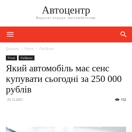
Автоцентр
Корисні поради автолюбителям
Додому
Різне
Лайфхак
Різне
Лайфхак
Який автомобіль має сенс
купувати сьогодні за 250 000
рублів
25.12.2021
152