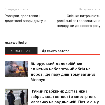
Попередня стаття
Наступна стаття
Розпірки, проставки і
Скільки витрачають
додаткові опори двигуна
російські автовласники на
подарунки до нового року
maxwelhelp
СХОЖІ СТАТТІ
Від цього автора
Білоруський далекобійник
здійснив небезпечний обгін на
дорозі, де пару днів тому загинув
білорус
П’яний грабіжник дістав ніж і
забрав коштовності з ювелірного
магазину на радянській. Потім сів у