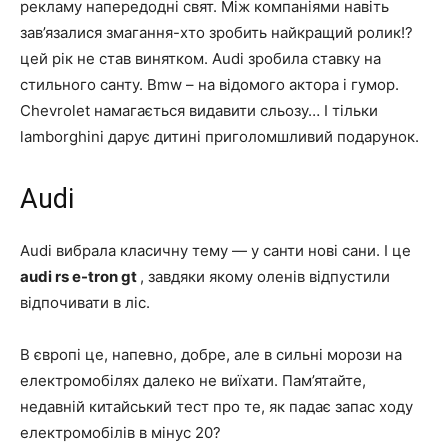
рекламу напередодні свят. Між компаніями навіть
зав’язалися змагання-хто зробить найкращий ролик!?
цей рік не став винятком. Audi зробила ставку на
стильного санту. Bmw – на відомого актора і гумор.
Chevrolet намагається видавити сльозу… І тільки
lamborghini дарує дитині приголомшливий подарунок.
Audi
Audi вибрала класичну тему — у санти нові сани. І це
audi rs e-tron gt
, завдяки якому оленів відпустили
відпочивати в ліс.
В європі це, напевно, добре, але в сильні морози на
електромобілях далеко не виїхати. Пам’ятайте,
недавній китайський тест про те, як падає запас ходу
електромобілів в мінус 20?