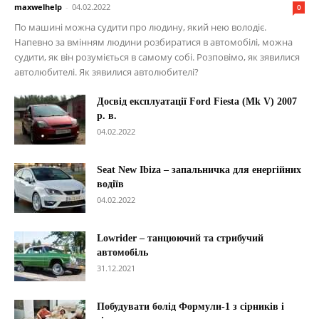
maxwelhelp
-
04.02.2022
0
По машині можна судити про людину, який нею володіє.
Напевно за вмінням людини розбиратися в автомобілі, можна
судити, як він розуміється в самому собі. Розповімо, як зявилися
автолюбителі. Як зявилися автолюбителі?
Досвід експлуатації Ford Fiesta (Mk V) 2007
р. в.
04.02.2022
Seat New Ibiza – запальничка для енергійних
водіїв
04.02.2022
Lowrider – танцюючий та стрибучий
автомобіль
31.12.2021
Побудувати болід Формули-1 з сірників і