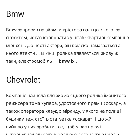
Bmw
Bmw запросив на зйомки крістофа вальца, якого, за
сюжетом, чекає корпоратив у штаб-квартирі компанії в
мюнхені. До честі актора, він всіляко намагається з
нього втекти … В кінці ролика з’являється, знову ж
таки, електромобіль —
bmw ix
.
Chevrolet
Компанія найняла для зйомок цього ролика іменитого
режисера тома хупера, удостоєного премії «оскар», а
також оператора клаудіо міранду, у якого на полиці
будинку теж стоїть статуетка «оскара». І що ж?
вийшло у них зробити так, щоб у вас на очі
навернулися сльози? у ролику є легендарна impala