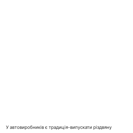
У автовиробників є традиція-випускати різдвяну