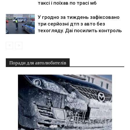
таксі і поїхав по трасі м6
У гродно за тиждень зафіксовано
три серйозні дтп з авто без
техогляду. Даі посилить контроль
Поради для автолюбителів