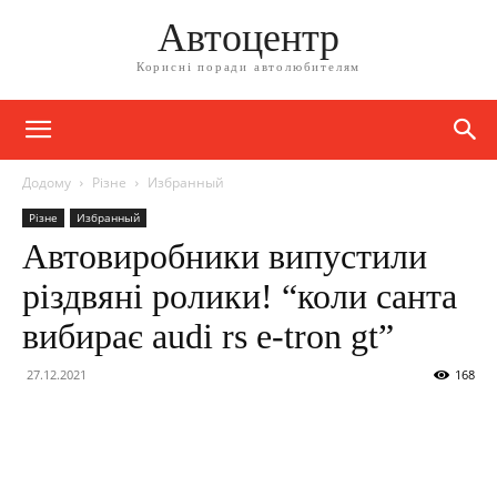
Автоцентр
Корисні поради автолюбителям
Додому
Різне
Избранный
Різне
Избранный
Автовиробники випустили
різдвяні ролики! “коли санта
вибирає audi rs e-tron gt”
27.12.2021
168