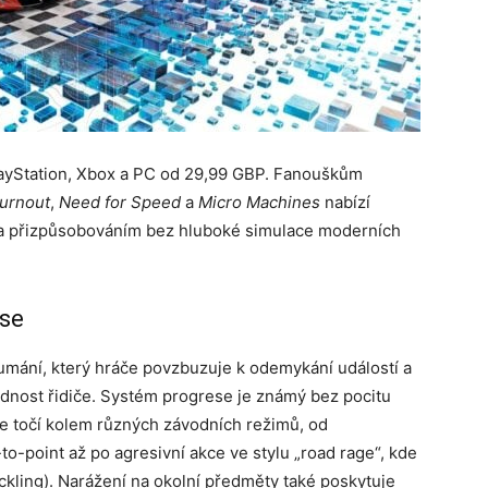
layStation, Xbox a PC od 29,99 GBP. Fanouškům
urnout
,
Need for Speed
a
Micro Machines
nabízí
ím a přizpůsobováním bez hluboké simulace moderních
ese
umání, který hráče povzbuzuje k odemykání událostí a
odnost řidiče. Systém progrese je známý bez pocitu
se točí kolem různých závodních režimů, od
to-point až po agresivní akce ve stylu „road rage“, kde
ackling). Narážení na okolní předměty také poskytuje