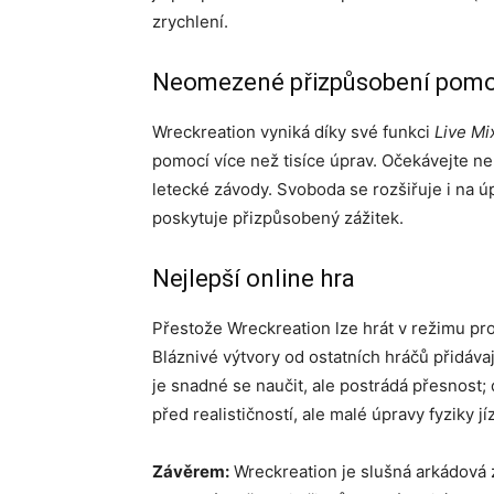
zrychlení.
Neomezené přizpůsobení pomoc
Wreckreation vyniká díky své funkci
Live Mi
pomocí více než tisíce úprav. Očekávejte ne
letecké závody. Svoboda se rozšiřuje i na ú
poskytuje přizpůsobený zážitek.
Nejlepší online hra
Přestože Wreckreation lze hrát v režimu pro 
Bláznivé výtvory od ostatních hráčů přidáva
je snadné se naučit, ale postrádá přesnost; 
před realističností, ale malé úpravy fyziky j
Závěrem:
Wreckreation je slušná arkádová z