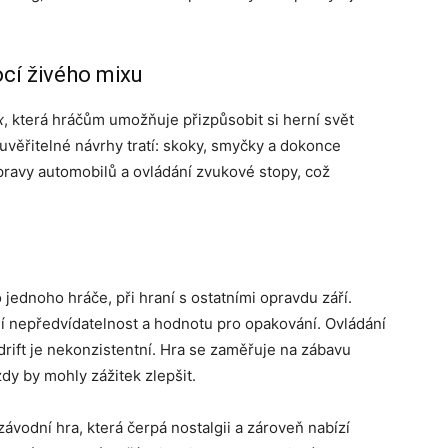
í živého mixu
x
, která hráčům umožňuje přizpůsobit si herní svět
uvěřitelné návrhy tratí: skoky, smyčky a dokonce
pravy automobilů a ovládání zvukové stopy, což
jednoho hráče, při hraní s ostatními opravdu září.
jí nepředvídatelnost a hodnotu pro opakování. Ovládání
drift je nekonzistentní. Hra se zaměřuje na zábavu
ízdy by mohly zážitek zlepšit.
ávodní hra, která čerpá nostalgii a zároveň nabízí