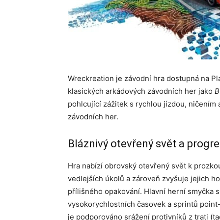
Wreckreation je závodní hra dostupná na P
klasických arkádových závodních her jako
B
pohlcující zážitek s rychlou jízdou, ničen
závodních her.
Bláznivý otevřený svět a progr
Hra nabízí obrovský otevřený svět k prozko
vedlejších úkolů a zároveň zvyšuje jejich h
přílišného opakování. Hlavní herní smyčka 
vysokorychlostních časovek a sprintů point-
je podporováno srážení protivníků z trati (t