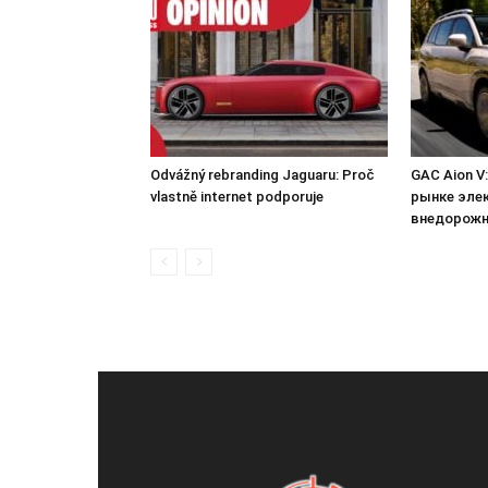
Odvážný rebranding Jaguaru: Proč
GAC Aion V
vlastně internet podporuje
рынке эле
внедорожн