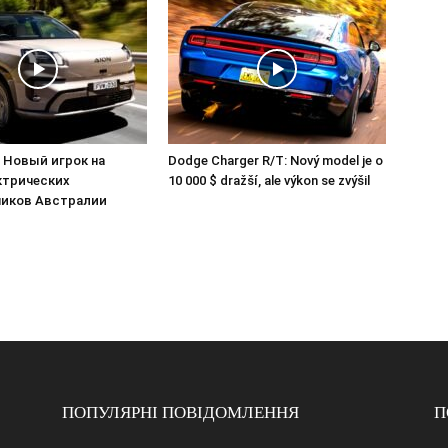
: Новый игрок на
Dodge Charger R/T: Nový model je o
ктрических
10 000 $ dražší, ale výkon se zvýšil
иков Австралии
ПОПУЛЯРНІ ПОВІДОМЛЕННЯ
П