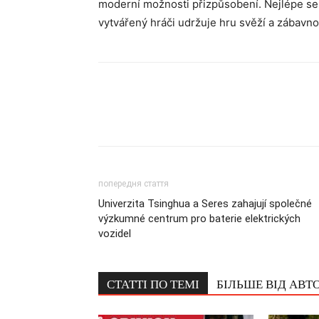
moderní možnosti přizpůsobení. Nejlépe se h
vytvářený hráči udržuje hru svěží a zábavno
попередня стаття
Univerzita Tsinghua a Seres zahajují společné
výzkumné centrum pro baterie elektrických
vozidel
СТАТТІ ПО ТЕМІ
БІЛЬШЕ ВІД АВТ