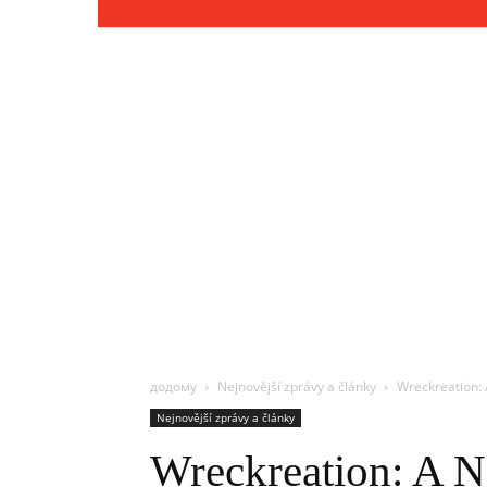
додому
Nejnovější zprávy a články
Wreckreation: 
Nejnovější zprávy a články
Wreckreation: A No