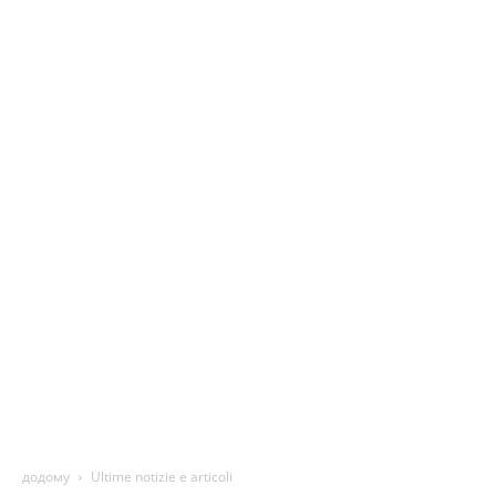
Notizie
Auto,
Recensioni
e
Tecnologia
додому
Ultime notizie e articoli