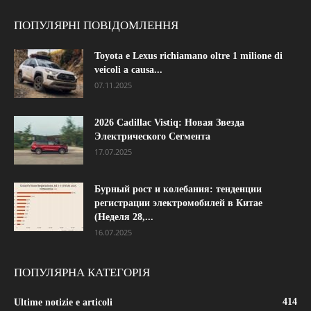
ПОПУЛЯРНІ ПОВІДОМЛЕННЯ
Toyota e Lexus richiamano oltre 1 milione di
veicoli a causa...
07.11.2025
2026 Cadillac Vistiq: Новая Звезда
Электрического Сегмента
17.07.2025
Бурный рост и колебания: тенденции
регистрации электромобилей в Китае
(Неделя 28,...
16.07.2025
ПОПУЛЯРНА КАТЕГОРІЯ
414
Ultime notizie e articoli