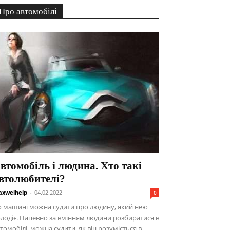
Про автомобілі
втомобіль і людина. Хто такі
втолюбителі?
xwelhelp
-
04.02.2022
0
о машині можна судити про людину, який нею
лодіє. Напевно за вмінням людини розбиратися в
томобілі, можна судити, як він розуміється в