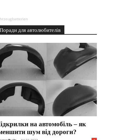
hrzeugbatterien
Поради для автолюбителів
ідкрилки на автомобіль – як
меншити шум від дороги?