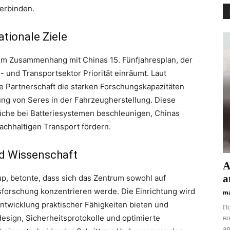
verbinden.
ationale Ziele
tem Zusammenhang mit Chinas 15. Fünfjahresplan, der
 und Transportsektor Priorität einräumt. Laut
e Partnerschaft die starken Forschungskapazitäten
rung von Seres in der Fahrzeugherstellung. Diese
üche bei Batteriesystemen beschleunigen, Chinas
achhaltigen Transport fördern.
nd Wissenschaft
А
а
p, betonte, dass sich das Zentrum sowohl auf
tsforschung konzentrieren werde. Die Einrichtung wird
ma
ntwicklung praktischer Fähigkeiten bieten und
П
edesign, Sicherheitsprotokolle und optimierte
во
ав