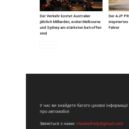
Der Verkehr kostet Australier
Der AJP PR7
jährlich Milliarden, wobei Melbourne
inspirierte
und Sydney am stärksten betroffen
Fahrer
sind
У нас ви знайдете багато цікової інформації
про автомобілі
Звяжіться з нами:
maxwelhelp@gmail.com