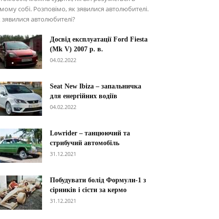
мому собі. Розповімо, як зявилися автолюбителі.
 зявилися автолюбителі?
Досвід експлуатації Ford Fiesta
(Mk V) 2007 р. в.
04.02.2022
Seat New Ibiza – запальничка
для енергійних водіїв
04.02.2022
Lowrider – танцюючий та
стрибучий автомобіль
31.12.2021
Побудувати болід Формули-1 з
сірників і сісти за кермо
31.12.2021