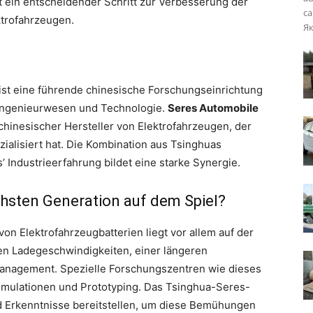
 ein entscheidender Schritt zur Verbesserung der
са
ktrofahrzeugen.
Як
ist eine führende chinesische Forschungseinrichtung
Ingenieurwesen und Technologie.
Seres Automobile
hinesischer Hersteller von Elektrofahrzeugen, der
alisiert hat. Die Kombination aus Tsinghuas
Industrieerfahrung bildet eine starke Synergie.
chsten Generation auf dem Spiel?
n Elektrofahrzeugbatterien liegt vor allem auf der
en Ladegeschwindigkeiten, einer längeren
nagement. Spezielle Forschungszentren wie dieses
imulationen und Prototyping. Das Tsinghua-Seres-
d Erkenntnisse bereitstellen, um diese Bemühungen