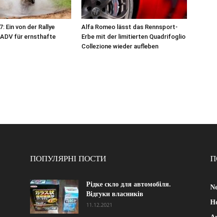
: Ein von der Rallye
Alfa Romeo lässt das Rennsport-
s ADV für ernsthafte
Erbe mit der limitierten Quadrifoglio
Collezione wieder aufleben
ПОПУЛЯРНІ ПОСТИ
П
Рідке скло для автомобіля.
Ne
Відгуки власників
Н
11.12.2021