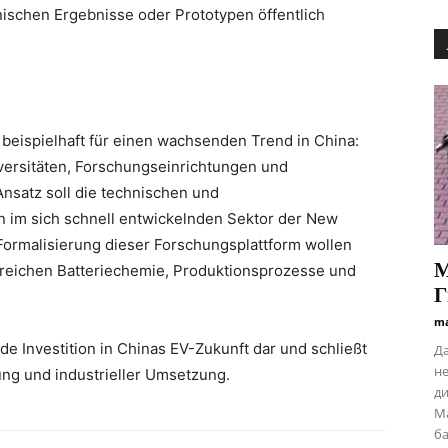
nischen Ergebnisse oder Prototypen öffentlich
eispielhaft für einen wachsenden Trend in China:
versitäten, Forschungseinrichtungen und
Ansatz soll die technischen und
 im sich schnell entwickelnden Sektor der New
Formalisierung dieser Forschungsplattform wollen
М
ereichen Batteriechemie, Produktionsprozesse und
Г
ma
e Investition in Chinas EV-Zukunft dar und schließt
Да
не
ng und industrieller Umsetzung.
ди
Ма
ба