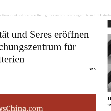
a-Universität und Seres eröffnen gemeinsames Forschungszentrum für Elektrofa
ät und Seres eröffnen
chungszentrum für
terien
5
П
з