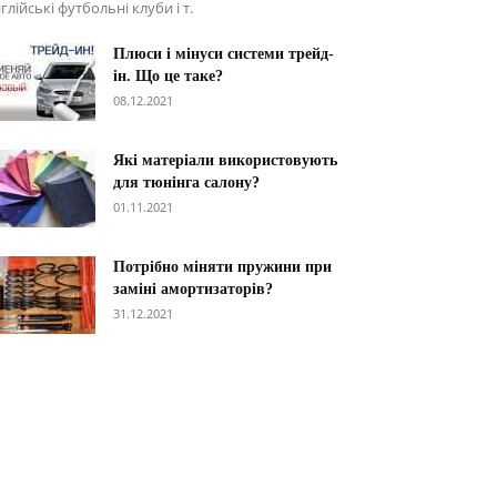
глійські футбольні клуби і т.
Плюси і мінуси системи трейд-
ін. Що це таке?
08.12.2021
Які матеріали використовують
для тюнінга салону?
01.11.2021
Потрібно міняти пружини при
заміні амортизаторів?
31.12.2021