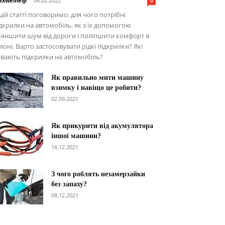
xwelhelp
-
04.02.2022
0
цій статті поговоримо: для чого потрібні
дкрилки на автомобіль, як з їх допомогою
еншити шум від дороги і поліпшити комфорт в
лоні. Варто застосовувати рідкі підкрилки? Які
вають підкрилки на автомобіль?
Як правильно мити машину
взимку і навіщо це робити?
02.09.2021
Як прикурити від акумулятора
іншої машини?
16.12.2021
З чого роблять незамерзайки
без запаху?
08.12.2021