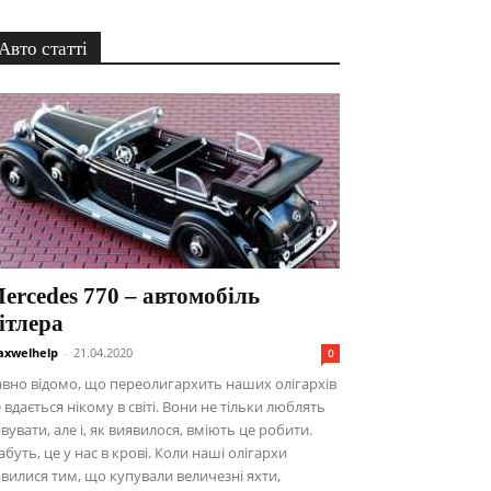
Авто статті
еrcedes 770 – автомобіль
ітлера
xwelhelp
-
21.04.2020
0
вно відомо, що переолигархить наших олігархів
 вдається нікому в світі. Вони не тільки люблять
вувати, але і, як виявилося, вміють це робити.
буть, це у нас в крові. Коли наші олігархи
вилися тим, що купували величезні яхти,