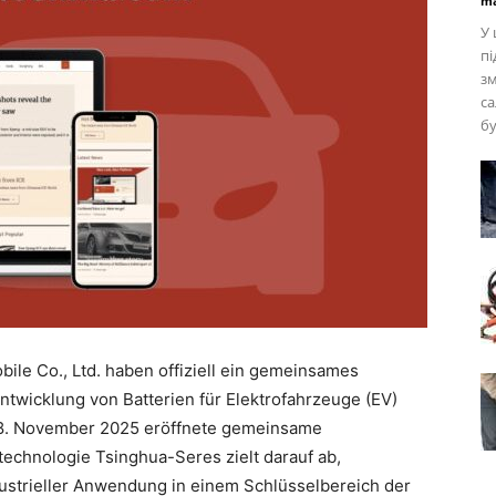
ma
У 
пі
зм
са
бу
ile Co., Ltd. haben offiziell ein gemeinsames
ntwicklung von Batterien für Elektrofahrzeuge (EV)
28. November 2025 eröffnete gemeinsame
echnologie Tsinghua-Seres zielt darauf ab,
ustrieller Anwendung in einem Schlüsselbereich der