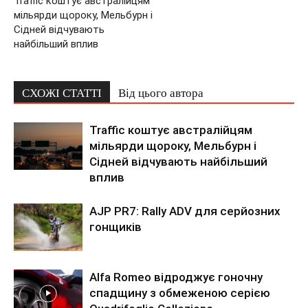
Traffic коштує австралійцям
мільярди щороку, Мельбурн і
Сідней відчувають
найбільший вплив
СХОЖІ СТАТТІ
Від цього автора
Traffic коштує австралійцям
мільярди щороку, Мельбурн і
Сідней відчувають найбільший
вплив
AJP PR7: Rally ADV для серйозних
гонщиків
Alfa Romeo відроджує гоночну
спадщину з обмеженою серією