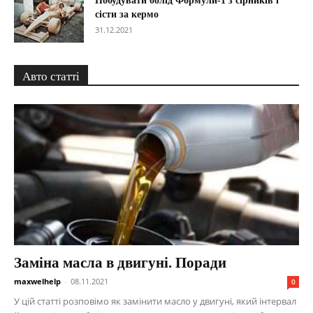
Побудувати болід Формули-1 з сірників і
сісти за кермо
31.12.2021
Авто статті
Заміна масла в двигуні. Поради
maxwelhelp
-
08.11.2021
0
У цій статті розповімо як замінити масло у двигуні, який інтервал