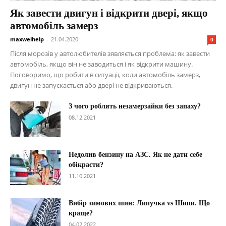
Як завести двигун і відкрити двері, якщо
автомобіль замерз
maxwelhelp
-
21.04.2020
0
Після морозів у автолюбителів зявляється проблема: як завести
автомобіль, якщо він не заводиться і як відкрити машину.
Поговоримо, що робити в ситуації, коли автомобіль замерз,
двигун не запускається або двері не відкриваються.
З чого роблять незамерзайки без запаху?
08.12.2021
Недолив бензину на АЗС. Як не дати себе
обікрасти?
11.10.2021
Вибір зимових шин: Липучка vs Шипи. Що
краще?
04.02.2022