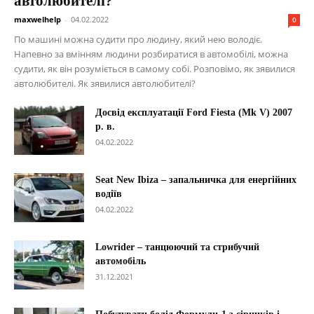
автолюбителі?
maxwelhelp
-
04.02.2022
0
По машині можна судити про людину, який нею володіє.
Напевно за вмінням людини розбиратися в автомобілі, можна
судити, як він розуміється в самому собі. Розповімо, як зявилися
автолюбителі. Як зявилися автолюбителі?
Досвід експлуатації Ford Fiesta (Mk V) 2007
р. в.
04.02.2022
Seat New Ibiza – запальничка для енергійних
водіїв
04.02.2022
Lowrider – танцюючий та стрибучий
автомобіль
31.12.2021