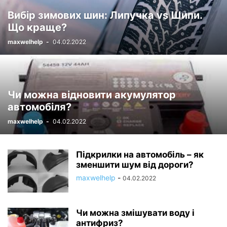
Вибір зимових шин: Липучка vs Шипи.
Що краще?
maxwelhelp
-
04.02.2022
Чи можна відновити акумулятор
автомобіля?
maxwelhelp
-
04.02.2022
Підкрилки на автомобіль – як
зменшити шум від дороги?
maxwelhelp
-
04.02.2022
Чи можна змішувати воду і
антифриз?