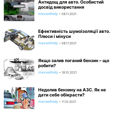
Антидощ для авто. Особистий
досвід використання
maxwelhelp
-
08.11.2021
Ефективність шумоізоляції авто.
Плюси і мінуси
maxwelhelp
-
08.11.2021
Якщо залив поганий бензин – що
робити?
maxwelhelp
-
18.10.2021
Недолив бензину на АЗС. Як не
дати себе обікрасти?
maxwelhelp
-
11.10.2021