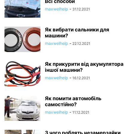
Всі способи
maxwelhelp
-
31.12.2021
Як вибрати сальники для
машини?
maxwelhelp
-
22.12.2021
Як прикурити від акумулятора
іншої машини?
maxwelhelp
-
16.12.2021
Як помити автомобіль
самостійно?
maxwelhelp
-
11.12.2021
З чого роблять незамерзайки