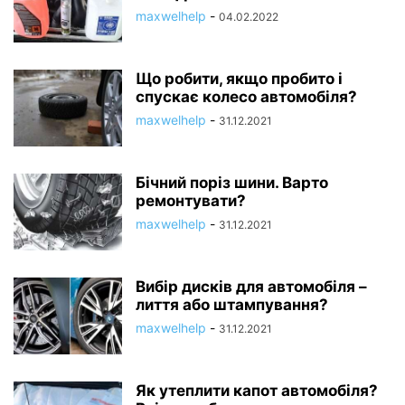
maxwelhelp
-
04.02.2022
Що робити, якщо пробито і
спускає колесо автомобіля?
maxwelhelp
-
31.12.2021
Бічний поріз шини. Варто
ремонтувати?
maxwelhelp
-
31.12.2021
Вибір дисків для автомобіля –
лиття або штампування?
maxwelhelp
-
31.12.2021
Як утеплити капот автомобіля?