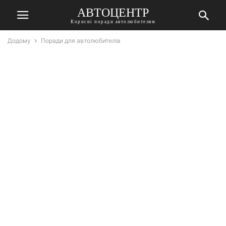
АВТОЦЕНТР
Корисні поради автолюбителям
Додому
Поради для автолюбителів