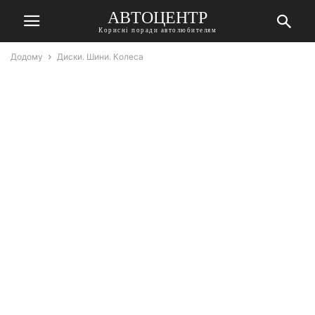
АВТОЦЕНТР
Корисні поради автолюбителям
Додому
Диски. Шини. Колеса