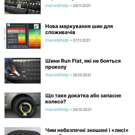
maxwelhelp
-
08.11.2021
Нова маркування шин для
споживачів
maxwelhelp
-
07.11.2021
Шини Run Flat, які не бояться
проколу
maxwelhelp
-
25.10.2021
Що таке докатка або запасне
колесо?
maxwelhelp
-
06.10.2021
Чим небезпечні зношені і «лисі»