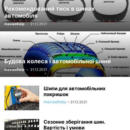
Рекомендований тиск в шинах
автомобіля
maxwelhelp
-
31.12.2021
Будова колеса і автомобільної шини
maxwelhelp
-
31.12.2021
Шипи для автомобільних
покришок
maxwelhelp
-
31.12.2021
Сезонне зберігання шин.
Вартість і умови