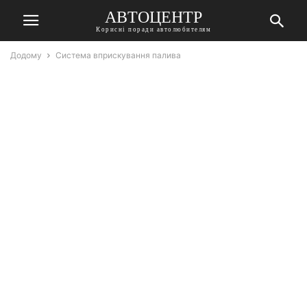
АВТОЦЕНТР
Корисні поради автолюбителям
Додому
Система вприскування палива