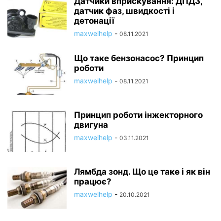
Датчики вприскування: ДПДЗ,
датчик фаз, швидкості і
детонації
maxwelhelp
-
08.11.2021
Що таке бензонасос? Принцип
роботи
maxwelhelp
-
08.11.2021
Принцип роботи інжекторного
двигуна
maxwelhelp
-
03.11.2021
Лямбда зонд. Що це таке і як він
працює?
maxwelhelp
-
20.10.2021