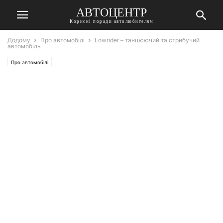
АВТОЦЕНТР
Корисні поради автолюбителям
Додому
Про автомобілі
Lowrider – танцюючий та стрибучий
автомобіль
Про автомобілі