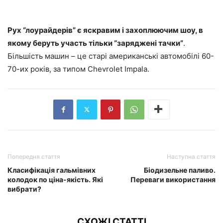
Рух “лоурайдерів” є яскравим і захоплюючим шоу, в
якому беруть участь тільки “заряджені тачки”
.
Більшість машин – це старі американські автомобілі 60-
70-их років, за типом Chevrolet Impala.
Попередня стаття
Наступна стаття
Класифікація гальмівних
Біодизельне паливо.
колодок по ціна-якість. Які
Переваги використання
вибрати?
СХОЖІ СТАТТІ