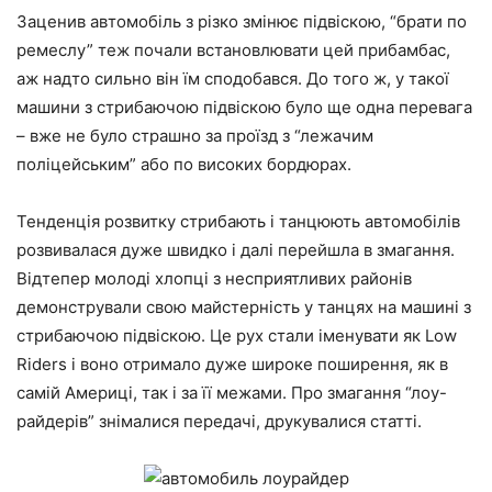
Заценив автомобіль з різко змінює підвіскою, “брати по
ремеслу” теж почали встановлювати цей прибамбас,
аж надто сильно він їм сподобався. До того ж, у такої
машини з стрибаючою підвіскою було ще одна перевага
– вже не було страшно за проїзд з “лежачим
поліцейським” або по високих бордюрах.
Тенденція розвитку стрибають і танцюють автомобілів
розвивалася дуже швидко і далі перейшла в змагання.
Відтепер молоді хлопці з несприятливих районів
демонстрували свою майстерність у танцях на машині з
стрибаючою підвіскою. Це рух стали іменувати як Low
Riders і воно отримало дуже широке поширення, як в
самій Америці, так і за її межами. Про змагання “лоу-
райдерів” знімалися передачі, друкувалися статті.