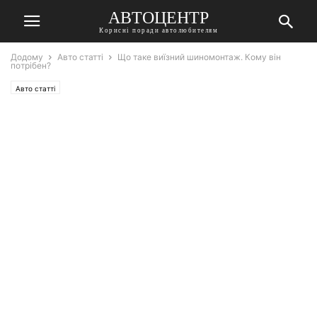
АВТОЦЕНТР
Корисні поради автолюбителям
Додому
Авто статті
Що таке виїзний шиномонтаж. Кому він
потрібен?
Авто статті