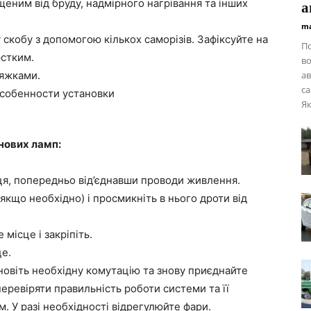
еним від бруду, надмірного нагрівання та інших
а
ma
 скобу з допомогою кількох саморізів. Зафіксуйте на
П
рстким.
во
тяжками.
ав
са
Як
нових ламп:
сця, попередньо від’єднавши проводи живлення.
якщо необхідно) і просмикніть в нього дроти від
місце і закріпіть.
це.
новіть необхідну комутацію та знову приєднайте
еревіряти правильність роботи системи та її
. У разі необхідності відрегулюйте фари.