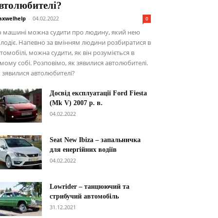
втолюбителі?
xwelhelp
-
04.02.2022
0
о машині можна судити про людину, який нею
лодіє. Напевно за вмінням людини розбиратися в
томобілі, можна судити, як він розуміється в
мому собі. Розповімо, як зявилися автолюбителі.
 зявилися автолюбителі?
Досвід експлуатації Ford Fiesta
(Mk V) 2007 р. в.
04.02.2022
Seat New Ibiza – запальничка
для енергійних водіїв
04.02.2022
Lowrider – танцюючий та
стрибучий автомобіль
31.12.2021