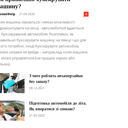
ашину?
xwelhelp
-
21.04.2020
0
ли машина ламається і немає можливості
дремонтувати на місці - автолюбителі вдаються
 буксирування автомобіля. Розповімо, як
авильно буксирувати машину на лямці і що для
ого потрібно. Іноді буксирувати автомобіль
оїми силами не вийде – наприклад, коли машина
 може управлятися (не працює кермо або
льма).
З чого роблять незамерзайки
без запаху?
08.12.2021
Підготовка автомобіля до літа.
Як впоратися зі спекою?
21.04.2020