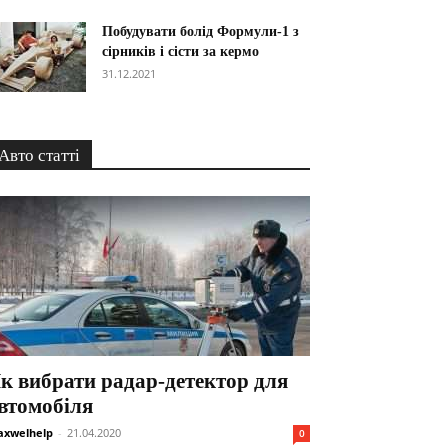
Побудувати болід Формули-1 з
сірників і сісти за кермо
31.12.2021
Авто статті
к вибрати радар-детектор для
втомобіля
xwelhelp
-
21.04.2020
0