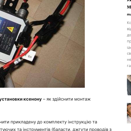
м
ma
Ко
ві
до
пр
ць
св
не
га
 установки ксенону
– як здійснити монтаж
чити прикладену до комплекту інструкцію та
туючих та інструментів (баласти, джгути проводів з