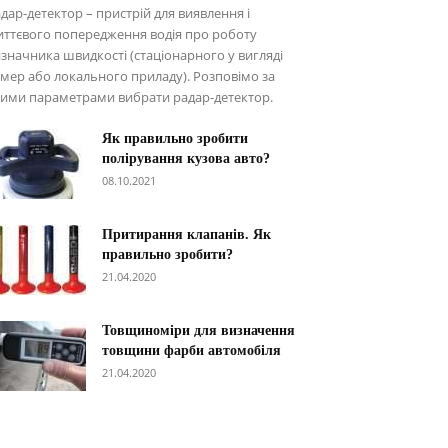
дар-детектор – пристрій для виявлення і
ттєвого попередження водія про роботу
значника швидкості (стаціонарного у вигляді
мер або локального приладу). Розповімо за
ими параметрами вибрати радар-детектор.
Як правильно зробити
полірування кузова авто?
08.10.2021
Притирання клапанів. Як
правильно зробити?
21.04.2020
Товщиноміри для визначення
товщини фарби автомобіля
21.04.2020