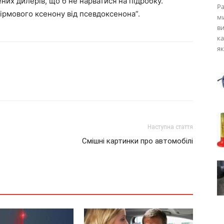
них дилерів, що б не нарватися на підробку.
Ра
фірмового ксенону від псевдоксенона”.
ми
ви
ка
як
Наступна стаття
Смішні картинки про автомобілі