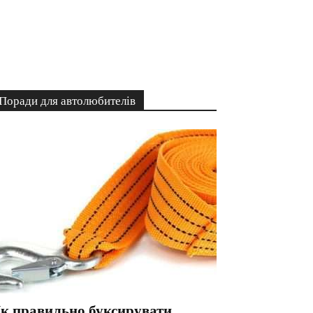
Поради для автолюбителів
к правильно буксирувати