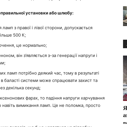
еправильної установки або шлюбу:
 ламп з правої і лівої сторони, допускається
більше 500 К;
ючення, це нормально;
оном, він з’являється з-за генерації напруги і
ми;
их ламп потрібно деякий час, тому в результаті
в баласті системи може спрацювати захист та
ез декілька секунд;
ксенонових фарах, то падіння напруги харчування
о навіть вимикання ламп. Це не поломка, просто
Я
а
ma