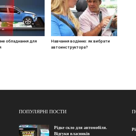
чне обладнання для
Навчання водінню: як вибрати
я
автоинструктора?
ПОПУЛЯРНІ ПОСТИ
П
Рідке скло для автомобіля.
Рі
Відгуки власників