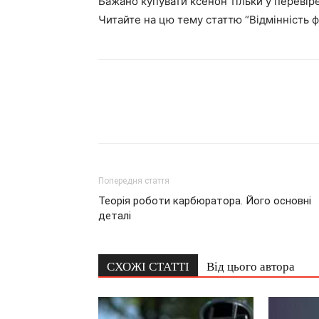
Бажано купувати ксенон тільки у перевіре
Читайте на цю тему статтю “Відмінність 
Попередня стаття
Теорія роботи карбюратора. Його основні
деталі
СХОЖІ СТАТТІ
Від цього автора