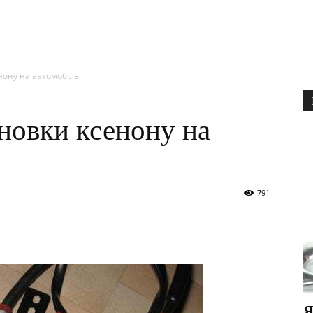
нону на автомобіль
новки ксенону на
791
Я