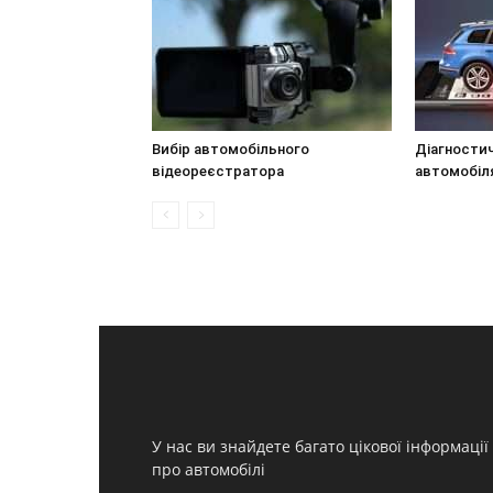
Вибір автомобільного
Діагности
відеореєстратора
автомобіл
У нас ви знайдете багато цікової інформації
про автомобілі