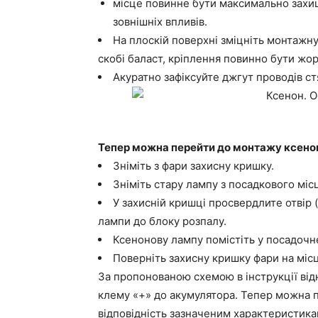
місце повинне бути максимально захищ
зовнішніх впливів.
На плоскій поверхні зміцніть монтажну
скобі баласт, кріплення повинно бути жо
Акуратно зафіксуйте джгут проводів с
Тепер можна перейти до монтажу ксено
Зніміть з фари захисну кришку.
Зніміть стару лампу з посадкового мі
У захисній кришці просвердлите отвір (
лампи до блоку розпалу.
Ксенонову лампу помістіть у посадочне 
Поверніть захисну кришку фари на міс
За пропонованою схемою в інструкції від
клему «+» до акумулятора. Тепер можна п
відповідність зазначеним характеристикам