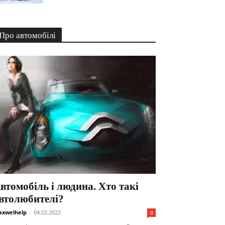
Про автомобілі
втомобіль і людина. Хто такі
втолюбителі?
xwelhelp
-
04.02.2022
0