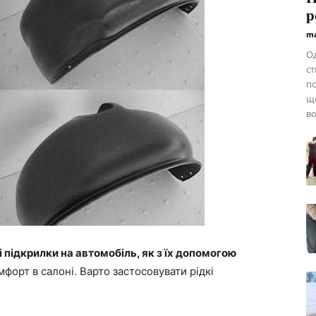
р
ma
Од
ст
по
що
во
і підкрилки на автомобіль, як з їх допомогою
форт в салоні. Варто застосовувати рідкі