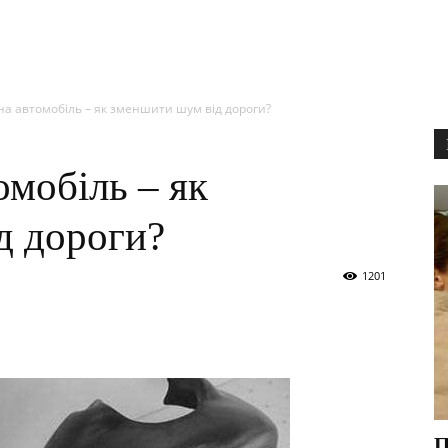
на автомобіль – як зменшити шум від дороги?
омобіль – як
д дороги?
1201
П