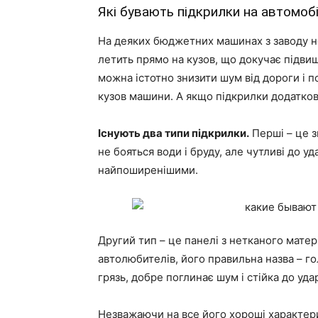
Які бувають підкрилки на автомоб
На деяких бюджетних машинах з заводу не
летить прямо на кузов, що докучає підв
можна істотно знизити шум від дороги і п
кузов машини. А якщо підкрилки додатков
Існують два типи підкрилки.
Перші – це з
не бояться води і бруду, але чутливі до уд
найпоширенішими.
Другий тип – це панелі з нетканого матер
автолюбителів, його правильна назва – г
грязь, добре поглинає шум і стійка до уда
Незважаючи на все його хороші характерис