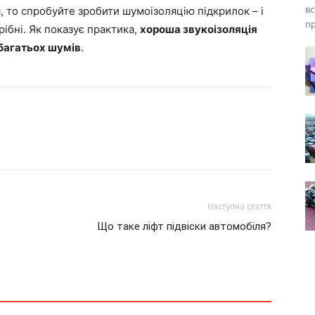
вс
, то спробуйте зробити шумоізоляцію підкрилок – і
пр
рібні. Як показує практика,
хороша звукоізоляція
 багатьох шумів
.
Наступна стаття
Що таке ліфт підвіски автомобіля?