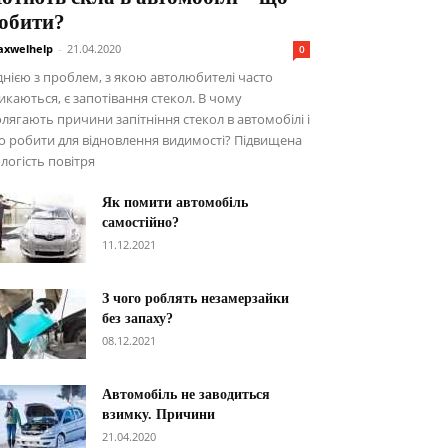
обити?
xwelhelp
-
21.04.2020
0
нією з проблем, з якою автолюбителі часто
икаються, є запотівання стекол. В чому
лягають причини запітніння стекол в автомобілі і
 робити для відновлення видимості? Підвищена
логість повітря
Як помити автомобіль
самостійно?
11.12.2021
З чого роблять незамерзайки
без запаху?
08.12.2021
Автомобіль не заводиться
взимку. Причини
21.04.2020