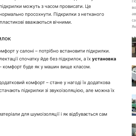
П
і підкрилки можуть з часом провисати. Це
во
ав
 нормально просохнути. Підкрилки з нетканого
са
 пластикові вважаються вічними.
Як
илок
мфорт у салоні – потрібно встановити підкрилки.
ектації спочатку йде без підкрилок, а їх
установка
– комфорт буде як у машин вище класом.
одатковий комфорт – стане у нагоді їх додаткова
тачають підкрилки зі звукоізоляцією, але можна їх
теріали для шумоізоляції і як відбувається сам