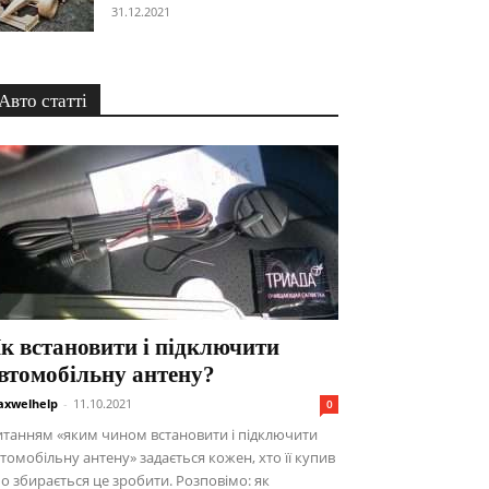
31.12.2021
Авто статті
к встановити і підключити
втомобільну антену?
xwelhelp
-
11.10.2021
0
танням «яким чином встановити і підключити
томобільну антену» задається кожен, хто її купив
о збирається це зробити. Розповімо: як