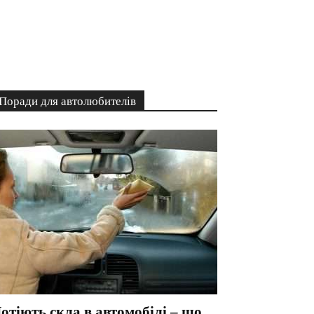
Поради для автолюбителів
отіють скла в автомобілі – що