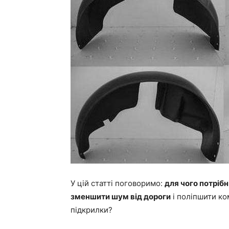
У цій статті поговоримо:
для чого потрібн
зменшити шум від дороги
і поліпшити ком
підкрилки?