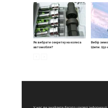
Як вибрати секретку на колеса
Вибір зимо
автомобіля?
Шипи. Що 
У нас ви знайдете багато цікової інформації