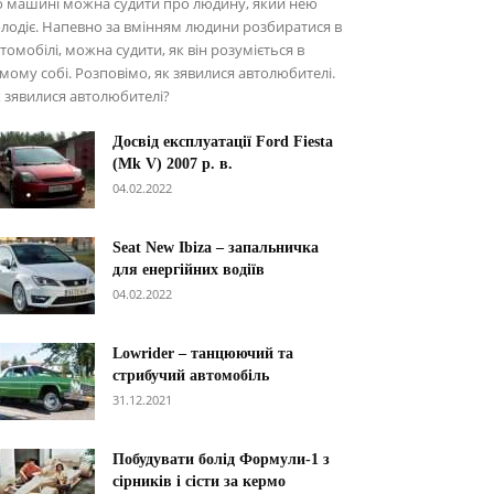
о машині можна судити про людину, який нею
лодіє. Напевно за вмінням людини розбиратися в
томобілі, можна судити, як він розуміється в
мому собі. Розповімо, як зявилися автолюбителі.
 зявилися автолюбителі?
Досвід експлуатації Ford Fiesta
(Mk V) 2007 р. в.
04.02.2022
Seat New Ibiza – запальничка
для енергійних водіїв
04.02.2022
Lowrider – танцюючий та
стрибучий автомобіль
31.12.2021
Побудувати болід Формули-1 з
сірників і сісти за кермо