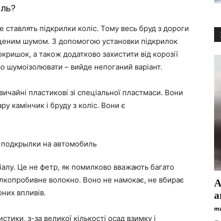
іль?
 ставлять підкрилки коліс. Тому весь бруд з дороги
ищеним шумом. З допомогою установки підкрилок
окришок, а також додатково захистити від корозії
о шумоізолювати – вийде непоганий варіант.
вичайні пластикові зі спеціальної пластмаси. Вони
ару камінчик і бруду з коліс. Вони є
іалу. Це не фетр, як помилково вважають багато
олкопробивне волокно. Воно не намокає, не вбирає
А
рних впливів.
а
ma
тики, з-за великої кількості осад взимку і