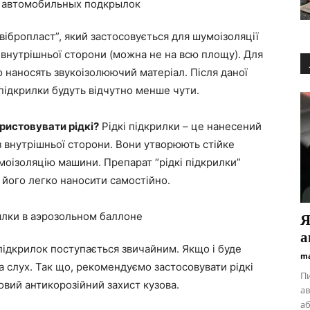
вібропласт”, який застосовується для шумоізоляції
з внутрішньої сторони (можна не на всю площу). Для
го наносять звукоізолюючий матеріал. Після даної
підкрилки будуть відчутно менше чути.
ристовувати рідкі?
Рідкі підкрилки – це нанесений
з внутрішньої сторони. Вони утворюють стійке
оізоляцію машини. Препарат “рідкі підкрилки”
 його легко наносити самостійно.
Я
а
підкрилок поступається звичайним. Якщо і буде
ma
а слух. Так що, рекомендуємо застосовувати рідкі
Пи
овий антикорозійний захист кузова.
ав
аб