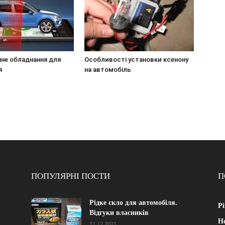
чне обладнання для
Особливості установки ксенону
я
на автомобіль
ПОПУЛЯРНІ ПОСТИ
П
Рідке скло для автомобіля.
Рі
Відгуки власників
Н
11.12.2021