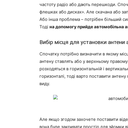
частоту радіо або дають перешкоди. Споча
флешках або дисках». Але скачана або за
Або інша проблема – потрібен більший с
Тоді
на допомогу прийде автомобільна а
Вибір місця для установки антени 
Спочатку потрібно визначити в якому місц
антену ставлять або у верхньому правому 
розходяться в горизонтальній і вертикаль
горизонталі, тоді варто поставити антену
виду.
Але якщо згодом захочете поставити відео
вона буде закривати простір для зйомки 