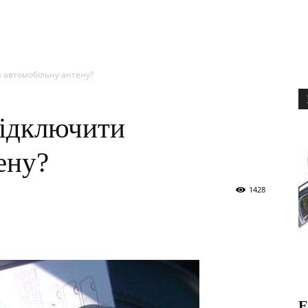
и автомобільну антену?
підключити
ену?
1428
Е