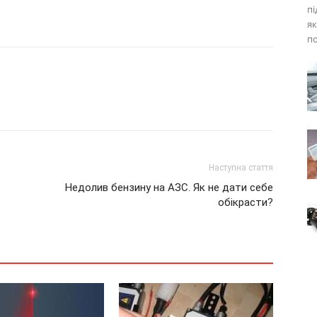
пі
як
по
Наступна стаття
Недолив бензину на АЗС. Як не дати себе
обікрасти?