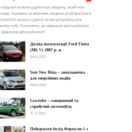
о машині можна судити про людину, який нею
лодіє. Напевно за вмінням людини розбиратися в
томобілі, можна судити, як він розуміється в
мому собі. Розповімо, як зявилися автолюбителі.
 зявилися автолюбителі?
Досвід експлуатації Ford Fiesta
(Mk V) 2007 р. в.
04.02.2022
Seat New Ibiza – запальничка
для енергійних водіїв
04.02.2022
Lowrider – танцюючий та
стрибучий автомобіль
31.12.2021
Побудувати болід Формули-1 з