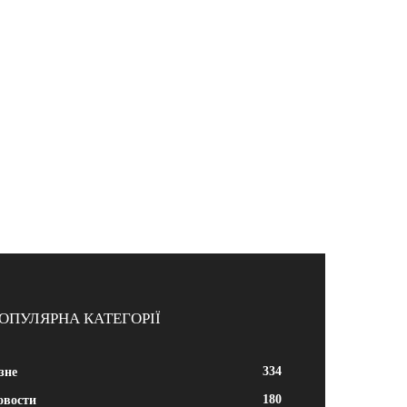
ОПУЛЯРНА КАТЕГОРІЇ
334
зне
180
овости