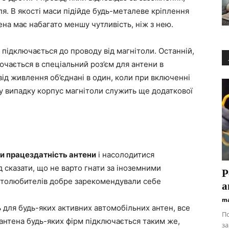
я. В якості маси підійде будь-металеве кріплення
на має набагато меншу чутливість, ніж з нею.
 підключається до проводу від магнітоли. Останній,
лючається в спеціальний роз’єм для антени в
овід живлення об’єднані в один, коли при включенні
му випадку корпус магнітоли служить ще додаткової
и працездатність антени
і насолодитися
д сказати, що не варто гнати за іноземними
Р
втолюбителів добре зарекомендували себе
а
ma
 для будь-яких активних автомобільних антен, все
По
 антена будь-яких фірм підключається таким же,
за