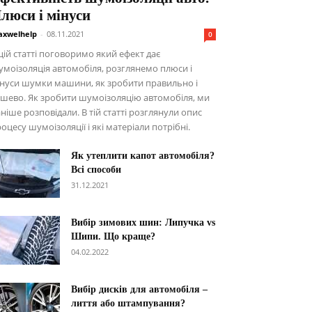
люси і мінуси
xwelhelp
-
08.11.2021
0
цій статті поговоримо який ефект дає
моізоляція автомобіля, розглянемо плюси і
нуси шумки машини, як зробити правильно і
шево. Як зробити шумоізоляцію автомобіля, ми
ніше розповідали. В тій статті розглянули опис
оцесу шумоізоляції і які матеріали потрібні.
Як утеплити капот автомобіля?
Всі способи
31.12.2021
Вибір зимових шин: Липучка vs
Шипи. Що краще?
04.02.2022
Вибір дисків для автомобіля –
лиття або штампування?