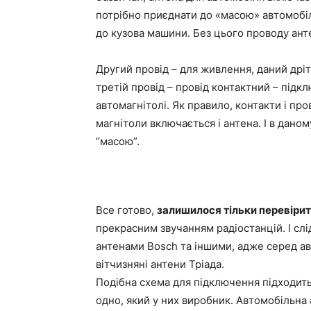
потрібно приєднати до «масою» автомобіл
до кузова машини. Без цього проводу анте
Другий провід – для живлення, даний дріт
третій провід – провід контактний – підк
автомагнітолі. Як правило, контакти і пр
магнітоли включається і антена. І в дано
“масою”.
Все готово,
залишилося тільки перевірит
прекрасним звучанням радіостанцій. І слі
антенами Bosch та іншими, адже серед а
вітчизняні антени Тріада.
Подібна схема для підключення підходить
одно, який у них виробник. Автомобільна