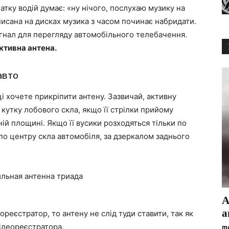
тку водій думає: «ну нічого, послухаю музику на
писана на дисках музика з часом починає набридати.
игнал для перегляду автомобільного телебачення.
ктивна антена.
авто
і хочете прикріпити антену. Зазвичай, активну
кутку лобового скла, якщо її стрілки прийому
ній площині. Якщо її вусики розходяться тільки по
 по центру скла автомобіля, за дзеркалом заднього
А
а
реєстратор, то антену не слід туди ставити, так як
відеореєстратора.
ma