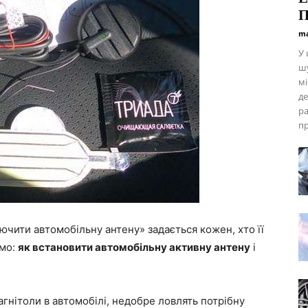
П
ma
У 
шу
мі
де
ра
пр
ючити автомобільну антену» задається кожен, хто її
імо:
як встановити автомобільну активну антену
і
агнітоли в автомобілі, недобре ловлять потрібну