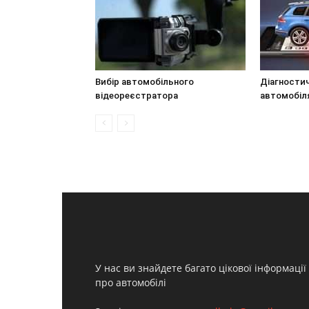
Вибір автомобільного
Діагности
відеореєстратора
автомобіл
У нас ви знайдете багато цікової інформації
про автомобілі