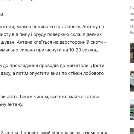
П
ни
во
ав
са
тени, можна починати її установку. Антену і її
Як
исту від пилу і бруду поверхню скла. У деяких
щувач. Антена клеїться на двосторонній скотч –
симально сильно притиснути на 10-20 секунд.
ти до прокладання проводів до магнітоли. Дроти
аху, а потім опустити вниз по стійки лобового
оли авто. Таким чином, все вже майже готове,
ну антену.
и
 дроти. 1 провід, який відповідає за заземлення,