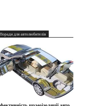
Поради для автолюбителів
фективність шумоізоляції авто.