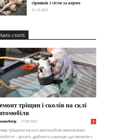
сірників і сісти за кермо
31.12.2021
Авто статті
емонт тріщин і сколів на склі
втомобіля
xwelhelp
-
17.09.2021
0
ява тріщини на склі автомобіля неможливо
побігти – досить дрібного камінця, що вилетів з