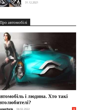
31.12.2021
Про автомобілі
втомобіль і людина. Хто такі
втолюбителі?
xwelhelp
-
04.02.2022
0