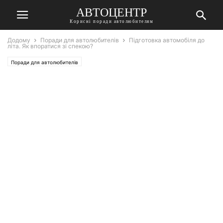
АВТОЦЕНТР
Корисні поради автолюбителям
Додому
Поради для автолюбителів
Підготовка автомобіля до
літа. Як впоратися зі спекою?
Поради для автолюбителів