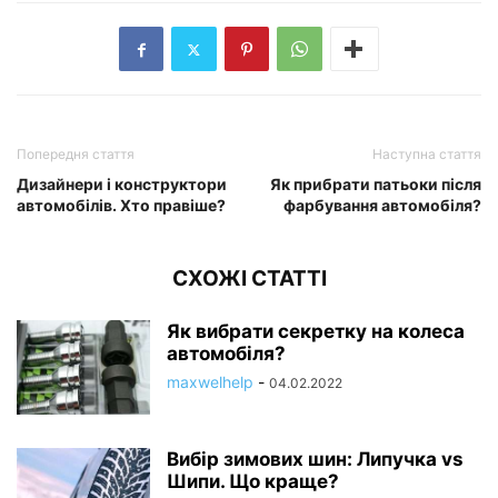
Попередня стаття
Наступна стаття
Дизайнери і конструктори
Як прибрати патьоки після
автомобілів. Хто правіше?
фарбування автомобіля?
СХОЖІ СТАТТІ
Як вибрати секретку на колеса
автомобіля?
maxwelhelp
-
04.02.2022
Вибір зимових шин: Липучка vs
Шипи. Що краще?