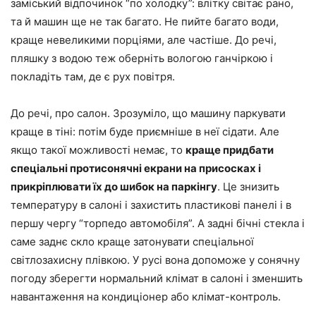
заміський відпочинок “по холодку”: влітку світає рано,
та й машин ще не так багато. Не пийте багато води,
краще невеликими порціями, але частіше. До речі,
пляшку з водою теж оберніть вологою ганчіркою і
покладіть там, де є рух повітря.
До речі, про салон. Зрозуміло, що машину паркувати
краще в тіні: потім буде приємніше в неї сідати. Але
якщо такої можливості немає, то
краще придбати
спеціальні протисонячні екрани на присосках і
прикріплювати їх до шибок на паркінгу
. Це знизить
температуру в салоні і захистить пластикові панелі і в
першу чергу “торпедо автомобіля”. А задні бічні стекла і
саме заднє скло краще затонувати спеціальної
світлозахисну плівкою. У русі вона допоможе у сонячну
погоду зберегти нормальний клімат в салоні і зменшить
навантаження на кондиціонер або клімат-контроль.