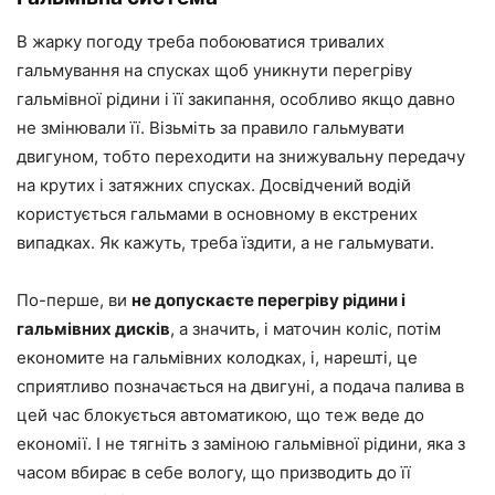
В жарку погоду треба побоюватися тривалих
гальмування на спусках щоб уникнути перегріву
гальмівної рідини і її закипання, особливо якщо давно
не змінювали її. Візьміть за правило гальмувати
двигуном, тобто переходити на знижувальну передачу
на крутих і затяжних спусках. Досвідчений водій
користується гальмами в основному в екстрених
випадках. Як кажуть, треба їздити, а не гальмувати.
По-перше, ви
не допускаєте перегріву рідини і
гальмівних дисків
, а значить, і маточин коліс, потім
економите на гальмівних колодках, і, нарешті, це
сприятливо позначається на двигуні, а подача палива в
цей час блокується автоматикою, що теж веде до
економії. І не тягніть з заміною гальмівної рідини, яка з
часом вбирає в себе вологу, що призводить до її