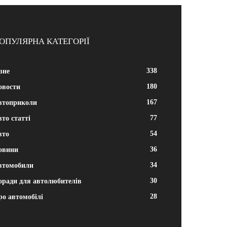
ОПУЛЯРНА КАТЕГОРІЇ
338
зне
180
овости
167
втоприколи
77
то статті
54
вто
36
овини
34
втомобили
30
оради для автолюбителів
28
ро автомобілі