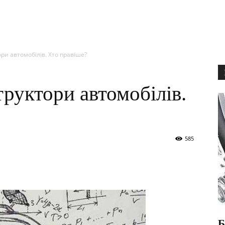
ри автомобілів. Хто правіше?
труктори автомобілів.
585
Б