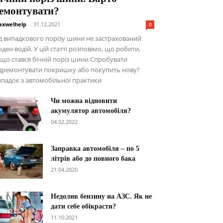
емонтувати?
xwelhelp
-
31.12.2021
0
д випадкового порізу шини не застрахований
ден водій. У цій статті розповімо, що робити,
що стався бічній поріз шини Спробувати
ідремонтувати покришку або покупить нову?
падок з автомобільної практики
Чи можна відновити
акумулятор автомобіля?
04.02.2022
Заправка автомобіля – по 5
літрів або до повного бака
21.04.2020
Недолив бензину на АЗС. Як не
дати себе обікрасти?
11.10.2021