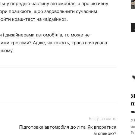
льну передню частину автомобіля, а про активну
ктори працюють, щоб задовольнити сучасним
ройти краш-тест на «відмінно».
 і дизайнерами автомобілів, то може не
ими кроками? Адже, як кажуть, краса врятувала
ньому.
Я
п
ma
Наступна стаття
У 
ав
Підготовка автомобіля до літа. Як впоратися
Ро
зі спекою?