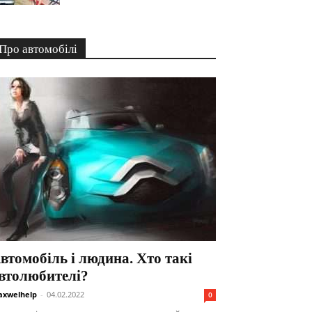
Про автомобілі
втомобіль і людина. Хто такі
втолюбителі?
xwelhelp
-
04.02.2022
0