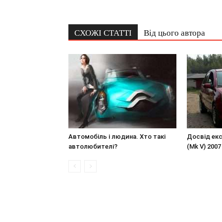
СХОЖІ СТАТТІ
Від цього автора
Автомобіль і людина. Хто такі
Досвід екс
автолюбителі?
(Mk V) 2007 