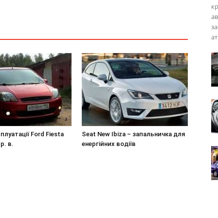
кр
а
за
ат
плуатації Ford Fiesta
Seat New Ibiza – запальничка для
р. в.
енергійних водіїв