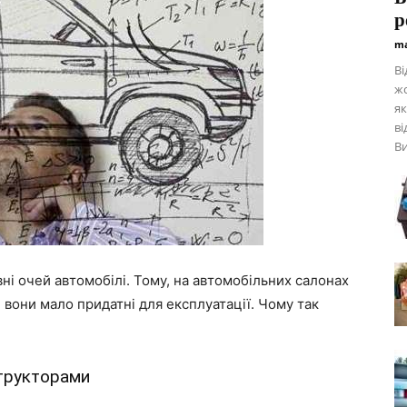
р
ma
Ві
жо
як
в
Ви
вні очей автомобілі. Тому, на автомобільних салонах
е вони мало придатні для експлуатації. Чому так
структорами