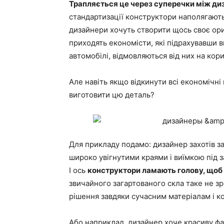
Трапляється це через суперечки між ди
стандартизації конструктори наполягають
дизайнери хочуть створити щось своє ор
приходять економісти, які підрахувавши 
автомобілі, відмовляються від них на кор
Але навіть якщо відкинути всі економічні
виготовити цю деталь?
Для прикладу подамо: дизайнер захотів з
широко увігнутими краями і виїмкою під з
І ось
конструктори ламають голову, щоб
звичайного загартованого скла таке не зро
рішення завдяки сучасним матеріалам і к
Або наприклад, дизайнер хоче красиву фар