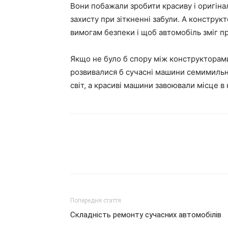
Вони побажали зробити красиву і оригіна
захисту при зіткненні забули. А констру
вимогам безпеки і щоб автомобіль зміг п
Якщо не було б спору між конструкторами
розвивалися б сучасні машини семимильн
світ, а красиві машини завоювали місце в 
Попередня стаття
Складність ремонту сучасних автомобілів