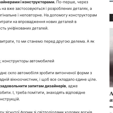
зайнерами і конструкторами.
По-перше, через
 на вже застосовуються і розроблених деталях, а
игінальне і неповторне. На допомогу конструкторам
витрати на впровадження нових деталей в
исть уніфікованих деталей.
 витрати, то ми станемо перед другою делема. А як
аднє скло автомобіля зробити витонченої форми з
адній вікноочистник, і щоб все складало єдине ціле.
 задовольнити запитам дизайнерів
, адже
бити. І, треба помітити, знаходять відповідне
А
онструкцій.
а
ma
у зігнутої форми зі світлодіодами ходових вогнів