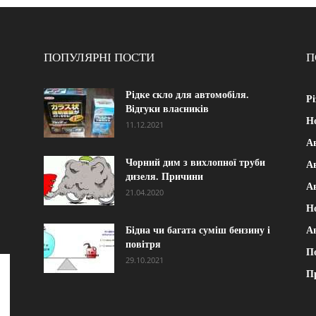
ПОПУЛЯРНІ ПОСТИ
П
Рідке скло для автомобіля.
Рі
Відгуки власників
Н
11.12.2021
А
Чорний дим з вихлопної труби
Ав
дизеля. Причини
А
21.04.2020
Н
Бідна чи багата суміш бензину і
А
повітря
П
29.10.2021
П