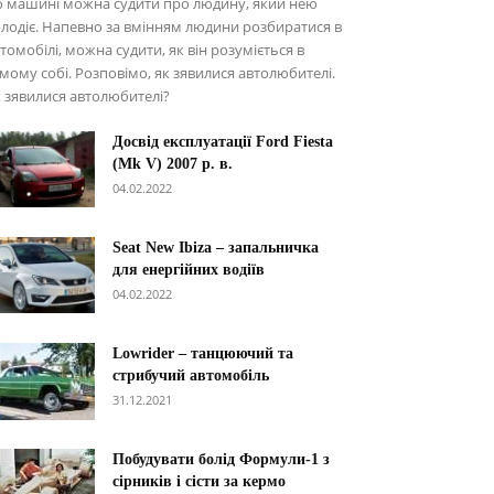
о машині можна судити про людину, який нею
лодіє. Напевно за вмінням людини розбиратися в
томобілі, можна судити, як він розуміється в
мому собі. Розповімо, як зявилися автолюбителі.
 зявилися автолюбителі?
Досвід експлуатації Ford Fiesta
(Mk V) 2007 р. в.
04.02.2022
Seat New Ibiza – запальничка
для енергійних водіїв
04.02.2022
Lowrider – танцюючий та
стрибучий автомобіль
31.12.2021
Побудувати болід Формули-1 з
сірників і сісти за кермо