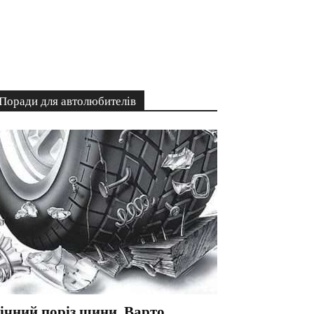
Поради для автолюбителів
ічний поріз шини. Варто