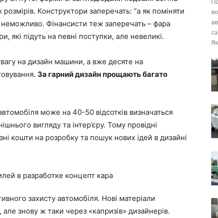
П
 розмірів. Конструктори заперечать: “а як поміняти
во
ав
е неможливо. Фінансисти теж заперечать – фара
са
 які підуть на певні поступки, але невеликі.
Як
вагу на дизайн машини, а вже десяте на
говування.
За гарний дизайн прощають багато
втомобіля може на 40-50 відсотків визначаться
ішнього вигляду та інтер’єру. Тому провідні
ні кошти на розробку та пошук нових ідей в дизайні
тивного захисту автомобіля. Нові матеріали
, але знову ж таки через «капризів» дизайнерів.