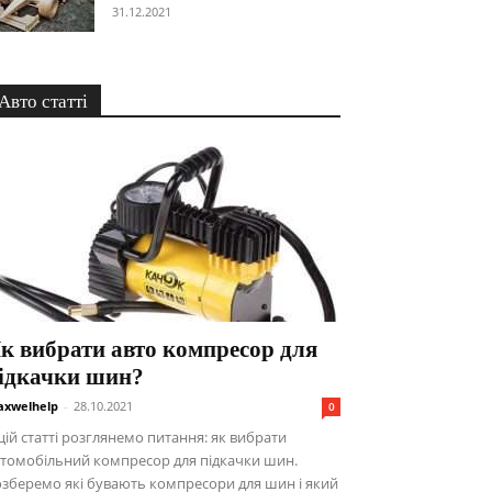
31.12.2021
Авто статті
к вибрати авто компресор для
ідкачки шин?
xwelhelp
-
28.10.2021
0
цій статті розглянемо питання: як вибрати
томобільний компресор для підкачки шин.
зберемо які бувають компресори для шин і який