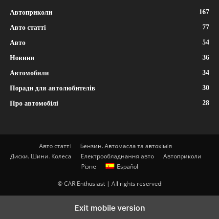
167
Автоприколи
77
Авто статті
54
Авто
36
Новини
34
Автомобили
30
Поради для автолюбителів
28
Про автомобілі
Авто статті
Бензин. Автомасла та автохімія
Диски. Шини. Колеса
Електрообладнання авто
Автоприколи
Різне
Español
© CAR Enthusiast | All rights reserved
Exit mobile version