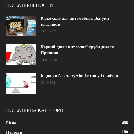
ПОПУЛЯРНІ ПОСТИ
Рідке скло для автомобіля. Відгуки
власників
11.12.2021
Чорний дим з вихлопної труби дизеля.
Причини
21.04.2020
Бідна чи багата суміш бензину і повітря
29.10.2021
ПОПУЛЯРНА КАТЕГОРІЇ
406
Різне
180
Новости