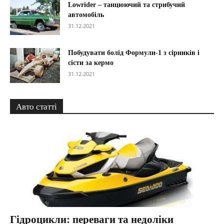
Lowrider – танцюючий та стрибучий
автомобіль
31.12.2021
Побудувати болід Формули-1 з сірників і
сісти за кермо
31.12.2021
Авто статті
Гідроцикли: переваги та недоліки