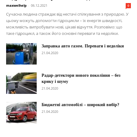
maxwelhelp
-
06.12.2021
0
Сучасна людина страждає від нестачі спілкування з природою. У
цьому можуть допомогти гідроцикли – їх енергія швидкості,
можливість випробувати нові, цікаві відчуття. Розповімо: що
таке гідроцикл, а також його основні переваги та недоліки.
Заправка авто газом. Переваги і недоліки
21.04.2020
Радар-детектори нового покоління – без
крику і шуму
21.04.2020
Бюджетні автомобілі – широкий вибір?
21.04.2020