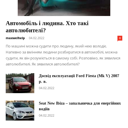
Автомобіль і людина. Хто такі
автолюбителі?
maxwelhelp
-
04.02.2022
0
По машині можна судити про людину, який нею володіє.
Напевно за вмінням людини розбиратися в автомобілі, можна
судити, як він розуміється в самому собі. Розповімо, як зявилися
автолюбителі. Як зявилися автолюбителі?
Досвід експлуатації Ford Fiesta (Mk V) 2007
р. в.
04.02.2022
Seat New Ibiza – запальничка для енергійних
водіїв
04.02.2022