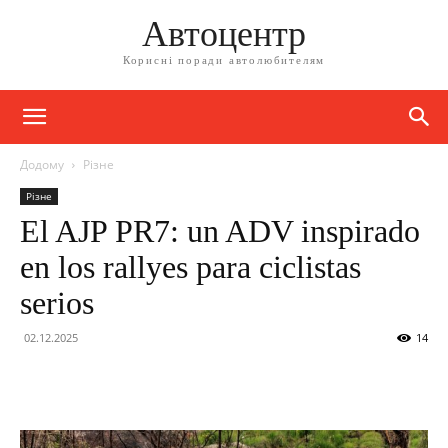
Автоцентр
Корисні поради автолюбителям
Додому
Різне
Різне
El AJP PR7: un ADV inspirado
en los rallyes para ciclistas
serios
02.12.2025
14