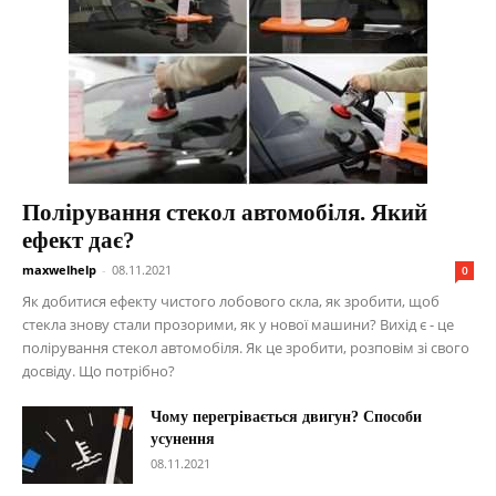
Полірування стекол автомобіля. Який
ефект дає?
maxwelhelp
-
08.11.2021
0
Як добитися ефекту чистого лобового скла, як зробити, щоб
стекла знову стали прозорими, як у нової машини? Вихід є - це
полірування стекол автомобіля. Як це зробити, розповім зі свого
досвіду. Що потрібно?
Чому перегрівається двигун? Способи
усунення
08.11.2021