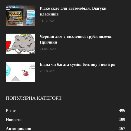
Рідке скло для автомобіля. Відгуки
власників
11.12.2021
Чорний дим з вихлопної труби дизеля.
Причини
21.04.2020
Бідна чи багата суміш бензину і повітря
29.10.2021
ПОПУЛЯРНА КАТЕГОРІЇ
406
Різне
180
Новости
167
Автоприколи