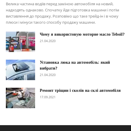
Велика частина водіїв перед заміною автомобіля на новий,
надходять однаково. Спочатку йде підготовка машини і потім
виставлення до продажу. Розповімо що таке трейд-ін і в чому
плюси і мінуси такого способу продажу машини.
Чому я використовую моторне масло Teboil?
21.04.2020
Установка люка на автомобіль: який
вибрати?
21.04.2020
Ремонт тріщин і сколів на склі автомобіля
17.09.2021