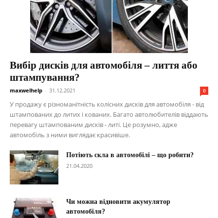
Вибір дисків для автомобіля – лиття або
штампування?
maxwelhelp
-
31.12.2021
0
У продажу є різноманітність колісних дисків для автомобіля - від
штампованих до литих і кованих. Багато автолюбителів віддають
перевагу штампованим дисків - литі. Це розумно, адже
автомобіль з ними виглядає красивіше.
Потіють скла в автомобілі – що робити?
21.04.2020
Чи можна відновити акумулятор
автомобіля?