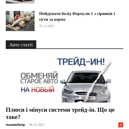
Побудувати болід Формули-1 з сірників і
сісти за кермо
31.12.2021
Авто статті
Плюси і мінуси системи трейд-ін. Що це
таке?
maxwelhelp
-
08.12.2021
0