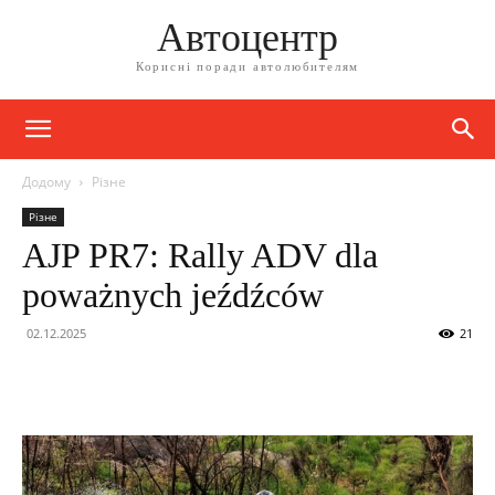
Автоцентр
Корисні поради автолюбителям
Додому
Різне
Різне
AJP PR7: Rally ADV dla
poważnych jeźdźców
02.12.2025
21