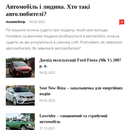
Автомобіль і людина. Хто такі
автолюбителі?
maxwelhelp
-
04.02.2022
0
По машині можна судити про людину, який нею володіє.
Напевно за вмінням людини розбиратися в автомобілі, можна
судити, як він розуміється в самому собі. Розповімо, як зявилися
автолюбителі. Як зявилися автолюбителі?
Досвід експлуатації Ford Fiesta (Mk V) 2007
р. в.
04.02.2022
Seat New Ibiza – запальничка для енергійних
водіїв
04.02.2022
Lowrider – танцюючий та стрибучий
автомобіль
31.12.2021