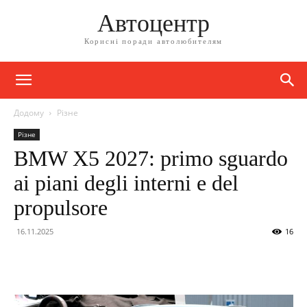
Автоцентр
Корисні поради автолюбителям
Додому
Різне
Різне
BMW X5 2027: primo sguardo
ai piani degli interni e del
propulsore
16.11.2025
16