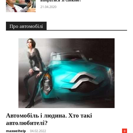
впоратися зі спекою?
21.04.2020
Про автомобілі
Автомобіль і людина. Хто такі
автолюбителі?
maxwelhelp
-
04.02.2022
0