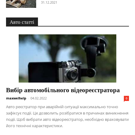
31.12.2021
Авто статті
Вибір автомобільного відеореєстратора
maxwelhelp
-
04.02.2022
0
Авто реєстратор при аварійній ситуації максимально точно
зафіксує події. Це дозволить розібратися в причинах виникнення
події. Щоб вибрати авто відеореєстратор, необхідно враховувати
його технічні характеристики.