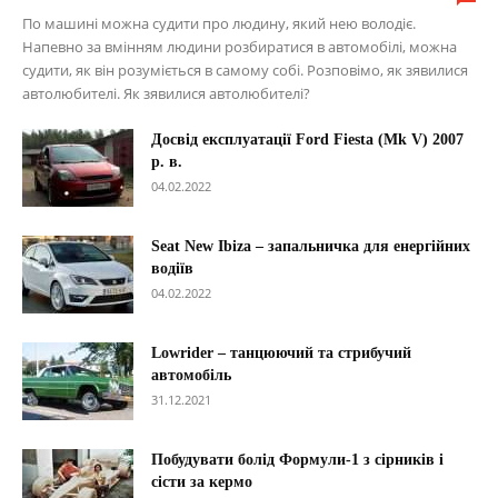
По машині можна судити про людину, який нею володіє.
Напевно за вмінням людини розбиратися в автомобілі, можна
судити, як він розуміється в самому собі. Розповімо, як зявилися
автолюбителі. Як зявилися автолюбителі?
Досвід експлуатації Ford Fiesta (Mk V) 2007
р. в.
04.02.2022
Seat New Ibiza – запальничка для енергійних
водіїв
04.02.2022
Lowrider – танцюючий та стрибучий
автомобіль
31.12.2021
Побудувати болід Формули-1 з сірників і
сісти за кермо