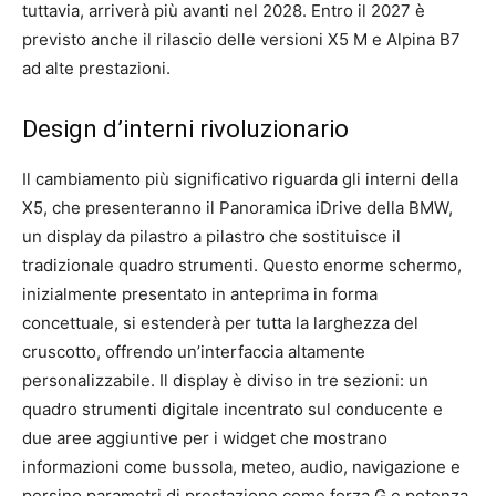
tuttavia, arriverà più avanti nel 2028. Entro il 2027 è
previsto anche il rilascio delle versioni X5 M e Alpina B7
ad alte prestazioni.
Design d’interni rivoluzionario
Il cambiamento più significativo riguarda gli interni della
X5, che presenteranno il Panoramica iDrive della BMW,
un display da pilastro a pilastro che sostituisce il
tradizionale quadro strumenti. Questo enorme schermo,
inizialmente presentato in anteprima in forma
concettuale, si estenderà per tutta la larghezza del
cruscotto, offrendo un’interfaccia altamente
personalizzabile. Il display è diviso in tre sezioni: un
quadro strumenti digitale incentrato sul conducente e
due aree aggiuntive per i widget che mostrano
informazioni come bussola, meteo, audio, navigazione e
persino parametri di prestazione come forza G e potenza