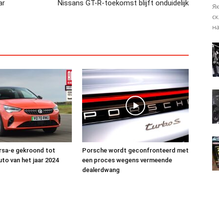
ar
Nissans GT-R-toekomst blijft onduidelijk
Як
ск
на
rsa-e gekroond tot
Porsche wordt geconfronteerd met
uto van het jaar 2024
een proces wegens vermeende
dealerdwang