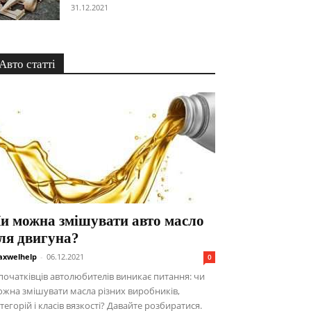
31.12.2021
Авто статті
и можна змішувати авто масло
ля двигуна?
xwelhelp
-
06.12.2021
0
початківців автолюбителів виникає питання: чи
жна змішувати масла різних виробників,
тегорій і класів вязкості? Давайте розбиратися.