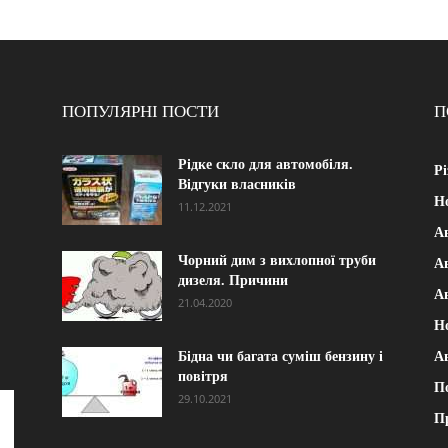
ПОПУЛЯРНІ ПОСТИ
П
Рідке скло для автомобіля.
Рі
Відгуки власників
Н
11.12.2021
А
Чорний дим з вихлопної труби
Ав
дизеля. Причини
А
21.04.2020
Н
Бідна чи багата суміш бензину і
А
повітря
П
29.10.2021
П