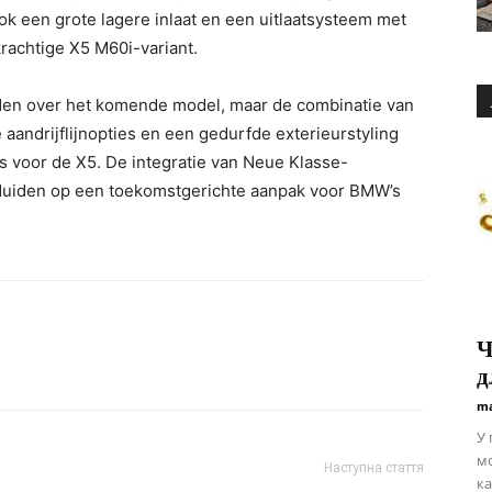
k een grote lagere inlaat en een uitlaatsysteem met
 krachtige X5 M60i-variant.
ouden over het komende model, maar de combinatie van
aandrijflijnopties en een gedurfde exterieurstyling
s voor de X5. De integratie van Neue Klasse-
 duiden op een toekomstgerichte aanpak voor BMW’s
Ч
д
ma
У 
мо
Наступна стаття
ка