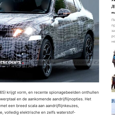
д
ma
Пі
пр
за
ро
не
) krijgt vorm, en recente spionagebeelden onthullen
ntwerptaal en de aankomende aandrijflijnopties. Het
et een breed scala aan aandrijflijnkeuzes,
, volledig elektrische en zelfs waterstof-