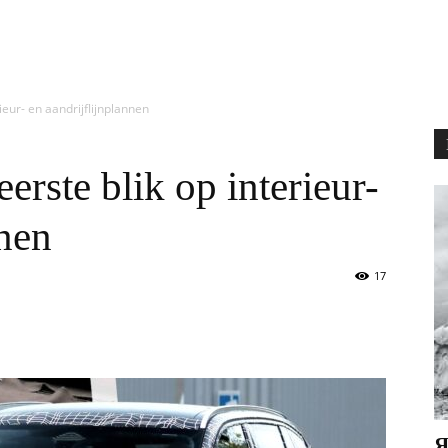
ieur- en aandrijflijnplannen
rste blik op interieur-
nnen
17
Я