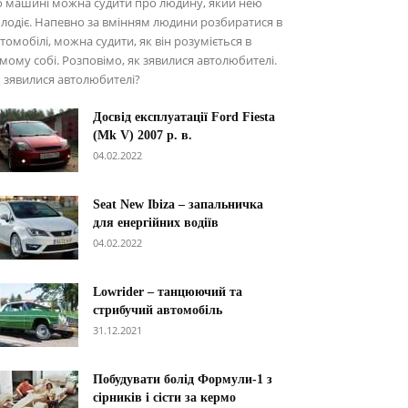
о машині можна судити про людину, який нею
лодіє. Напевно за вмінням людини розбиратися в
томобілі, можна судити, як він розуміється в
мому собі. Розповімо, як зявилися автолюбителі.
 зявилися автолюбителі?
Досвід експлуатації Ford Fiesta
(Mk V) 2007 р. в.
04.02.2022
Seat New Ibiza – запальничка
для енергійних водіїв
04.02.2022
Lowrider – танцюючий та
стрибучий автомобіль
31.12.2021
Побудувати болід Формули-1 з
сірників і сісти за кермо