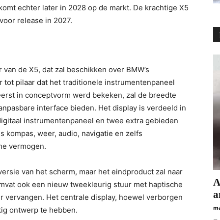
komt echter later in 2028 op de markt. De krachtige X5
voor release in 2027.
ur van de X5, dat zal beschikken over BMW’s
 tot pilaar dat het traditionele instrumentenpaneel
eerst in conceptvorm werd bekeken, zal de breedte
npasbare interface bieden. Het display is verdeeld in
 digitaal instrumentenpaneel en twee extra gebieden
s kompas, weer, audio, navigatie en zelfs
ime vermogen.
ersie van het scherm, maar het eindproduct zal naar
А
 omvat ook een nieuw tweekleurig stuur met haptische
а
er vervangen. Het centrale display, hoewel verborgen
ma
kig ontwerp te hebben.