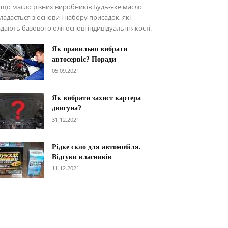
що масло різних виробників Будь-яке масло
ладається з основи і набору присадок, які
дають базового олії-основі індивідуальні якості.
Як правильно вибрати
автосервіс? Поради
05.09.2021
Як вибрати захист картера
двигуна?
31.12.2021
Рідке скло для автомобіля.
Відгуки власників
11.12.2021