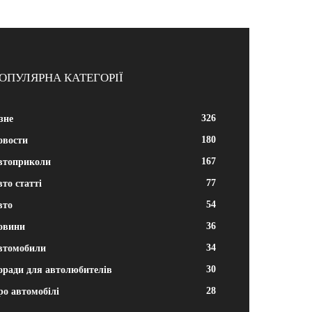
ОПУЛЯРНА КАТЕГОРІЇ
326
зне
180
овости
167
втоприколи
77
то статті
54
вто
36
овини
34
втомобили
30
оради для автолюбителів
28
ро автомобілі