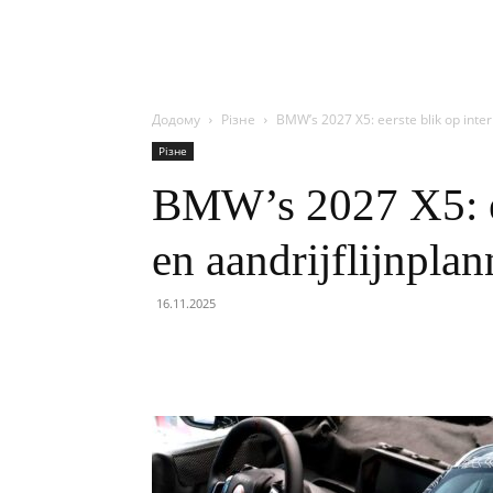
Додому
Різне
BMW’s 2027 X5: eerste blik op inter
Різне
BMW’s 2027 X5: ee
en aandrijflijnpla
16.11.2025