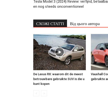
Tesla Model 3 (2024) Review: verfijnd, betaalba
en nog steeds onconventioneel
СХОЖІ СТАТТІ
Від цього автора
De Lexus RX: waarom dit de meest
Vauxhall Co
betrouwbare gebruikte SUV is die u
gebruikte a
kunt kopen