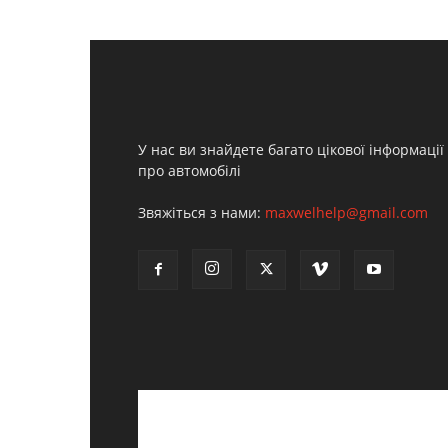
У нас ви знайдете багато цікової інформації
про автомобілі
Звяжіться з нами:
maxwelhelp@gmail.com