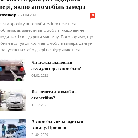
вері, якщо автомобіль замерз
xwelhelp
-
21.04.2020
0
сля морозів у автолюбителів зявляється
облема: як завести автомобіль, якщо він не
водиться і як відкрити машину. Поговоримо, що
бити в ситуації, коли автомобіль замерз, двигун
 запускається або двері не відкриваються.
Чи можна відновити
акумулятор автомобіля?
04.02.2022
Як помити автомобіль
самостійно?
11.12.2021
Автомобіль не заводиться
взимку. Причини
21.04.2020