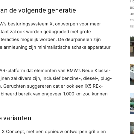
П
во
 van de volgende generatie
ав
са
MW’s besturingssysteem X, ontworpen voor meer
Як
sistant zal ook worden geüpgraded met grote
nteracties mogelijk worden. De deurpanelen zijn
e armleuning zijn minimalistische schakelapparatuur
LAR-platform dat elementen van BMW’s Neue Klasse-
jnen zal divers zijn, inclusief benzine-, diesel-, plug-
es. Geruchten suggereren dat er ook een iX5 REx-
mbineerd bereik van ongeveer 1.000 km zou kunnen
e varianten
e X Concept, met een opnieuw ontworpen grille en