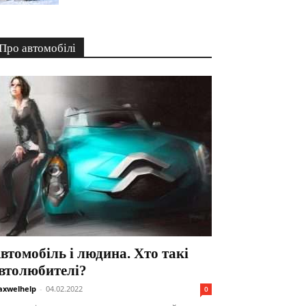
Про автомобілі
втомобіль і людина. Хто такі
втолюбителі?
xwelhelp
-
04.02.2022
0