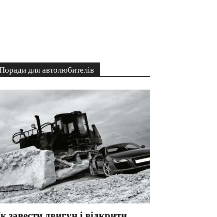
Поради для автолюбителів
к завести двигун і відкрити