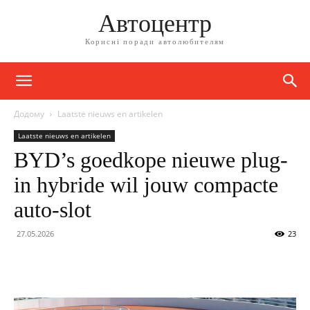
Автоцентр
Корисні поради автолюбителям
Додому
Laatste nieuws en artikelen
Laatste nieuws en artikelen
BYD’s goedkope nieuwe plug-
in hybride wil jouw compacte
auto-slot
27.05.2026
23