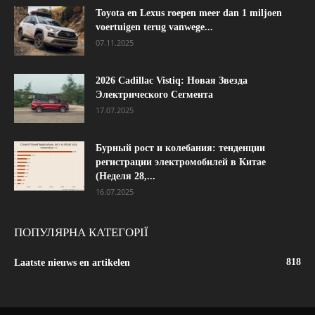
Toyota en Lexus roepen meer dan 1 miljoen
voertuigen terug vanwege...
07.11.2025
2026 Cadillac Vistiq: Новая Звезда
Электрического Сегмента
17.07.2025
Бурный рост и колебания: тенденции
регистрации электромобилей в Китае
(Неделя 28,...
16.07.2025
ПОПУЛЯРНА КАТЕГОРІЇ
818
Laatste nieuws en artikelen