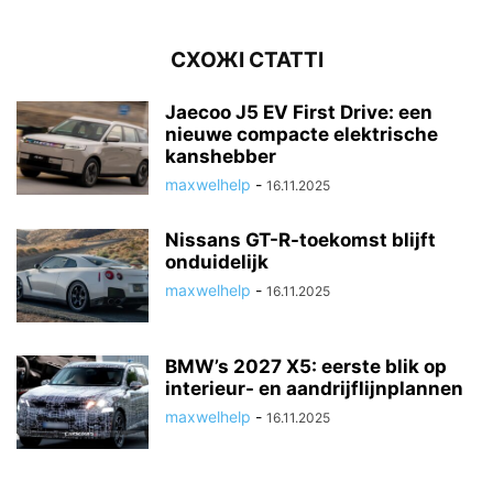
СХОЖІ СТАТТІ
Jaecoo J5 EV First Drive: een
nieuwe compacte elektrische
kanshebber
maxwelhelp
-
16.11.2025
Nissans GT-R-toekomst blijft
onduidelijk
maxwelhelp
-
16.11.2025
BMW’s 2027 X5: eerste blik op
interieur- en aandrijflijnplannen
maxwelhelp
-
16.11.2025