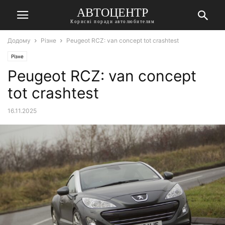
АВТОЦЕНТР
Корисні поради автолюбителям
Додому
Різне
Peugeot RCZ: van concept tot crashtest
Різне
Peugeot RCZ: van concept
tot crashtest
16.11.2025