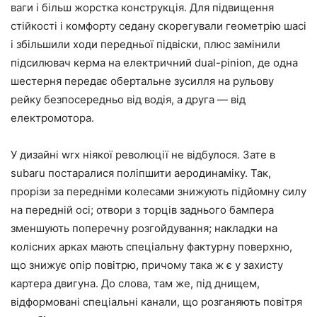
ваги і більш жорстка конструкція. Для підвищення
стійкості і комфорту седану скорегували геометрію шасі
і збільшили ходи передньої підвіски, плюс замінили
підсилювач керма на електричний dual-pinion, де одна
шестерня передає обертальне зусилля на рульову
рейку безпосередньо від водія, а друга — від
електромотора.
У дизайні wrx ніякої революції не відбулося. Зате в
subaru постаралися поліпшити аеродинаміку. Так,
прорізи за передніми колесами знижують підйомну силу
на передній осі; отвори з торців заднього бампера
зменшують поперечну розгойдування; накладки на
колісних арках мають спеціальну фактурну поверхню,
що знижує опір повітрю, причому така ж є у захисту
картера двигуна. До слова, там же, під днищем,
відформовані спеціальні канали, що розганяють повітря