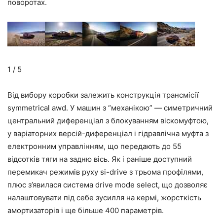
поворотах.
1 / 5
Від вибору коробки залежить конструкція трансмісії
symmetrical awd. У машин з “механікою” — симетричний
центральний диференціал з блокуванням віскомуфтою,
у варіаторних версій-диференціал і гідравлічна муфта з
електронним управлінням, що передають до 55
відсотків тяги на задню вісь. Як і раніше доступний
перемикач режимів руху si-drive з трьома профілями,
плюс з’явилася система drive mode select, що дозволяє
налаштовувати під себе зусилля на кермі, жорсткість
амортизаторів і ще більше 400 параметрів.