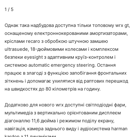
1 / 5
Однак така надбудова доступна тільки топовому wrx gt,
оснащеному електроннокерованими амортизаторами,
кріслами recaro з обробкою штучною замшею
ultrasuede, 18-дюймовими колесами і комплексом
безпеки eyesight з адаптивним круїз-контролем і
системою automatic emergency steering. Остання
працює в злагоді з функцією запобігання фронтальних
зіткнень і допомагає ухилятися від раптових перешкод
на швидкостях до 80 кілометрів на годину.
Додатково для нового wrx доступні світлодіодні фари,
мультимедіа з вертикально орієнтованим дисплеєм
діагоналлю 11,6 дюйма і режимом поділу екрану,
навігація, камера заднього виду і аудіосистема harman
kardon з 11 динаміками.