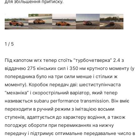
для збільшення притиску.
1 / 5
Під капотом wrx тепер стоїть “турбочетверка” 2.4 з
віддачею 275 кінських сил і 350 нм крутного моменту (у
попередника було на три сили менше і стільки ж
моменту). Коробок передач дві: шестиступінчаста
“механіка” і скорострільний варіатор, який тепер
називається subaru performance transmission. Він вміє
переходити в ручний режим з імітацією восьми
ступенів, адаптується до характеру водіння, а також
погоджує обороти при перемиканнях на нижчу
передачу і підтримує оптимальне передавальне число в