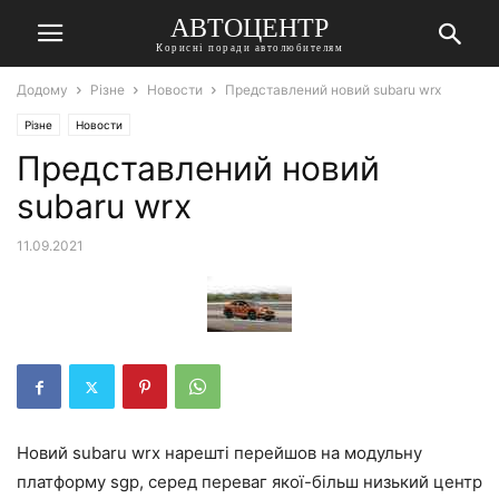
АВТОЦЕНТР
Корисні поради автолюбителям
Додому
Різне
Новости
Представлений новий subaru wrx
Різне
Новости
Представлений новий
subaru wrx
11.09.2021
Новий subaru wrx нарешті перейшов на модульну
платформу sgp, серед переваг якої-більш низький центр