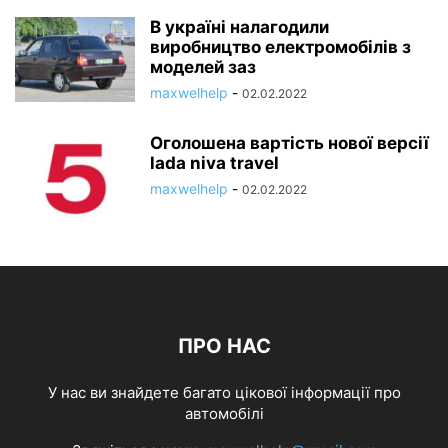
В україні налагодили
виробництво електромобілів з
моделей заз
maxwelhelp
-
02.02.2022
Оголошена вартість нової версії
lada niva travel
maxwelhelp
-
02.02.2022
ПРО НАС
У нас ви знайдете багато цікової інформації про
автомобілі