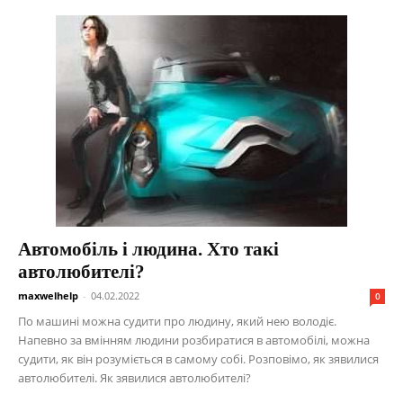
Автомобіль і людина. Хто такі
автолюбителі?
maxwelhelp
-
04.02.2022
0
По машині можна судити про людину, який нею володіє.
Напевно за вмінням людини розбиратися в автомобілі, можна
судити, як він розуміється в самому собі. Розповімо, як зявилися
автолюбителі. Як зявилися автолюбителі?