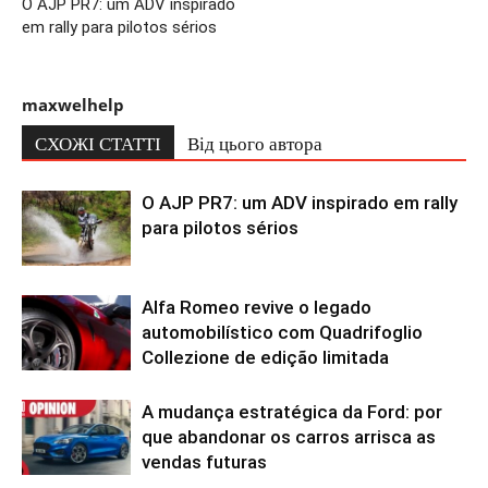
O AJP PR7: um ADV inspirado
em rally para pilotos sérios
maxwelhelp
СХОЖІ СТАТТІ
Від цього автора
O AJP PR7: um ADV inspirado em rally
para pilotos sérios
Alfa Romeo revive o legado
automobilístico com Quadrifoglio
Collezione de edição limitada
A mudança estratégica da Ford: por
que abandonar os carros arrisca as
vendas futuras