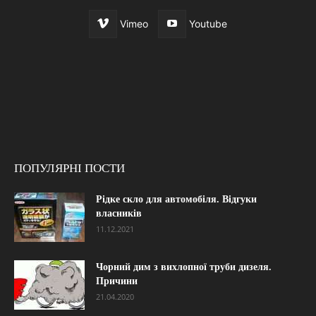
Vimeo
Youtube
ПОПУЛЯРНІ ПОСТИ
Рідке скло для автомобіля. Відгуки
власників
11.12.2021
Чорний дим з вихлопної труби дизеля.
Причини
21.04.2020