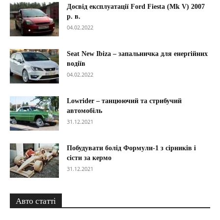
Досвід експлуатації Ford Fiesta (Mk V) 2007
р. в.
04.02.2022
Seat New Ibiza – запальничка для енергійних
водіїв
04.02.2022
Lowrider – танцюючий та стрибучий
автомобіль
31.12.2021
Побудувати болід Формули-1 з сірників і
сісти за кермо
31.12.2021
Авто статті