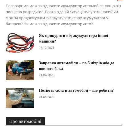
Поговоримо можна відновити акумулятор автомобіля, якщо він
повністю розрядився. Варто в даній ситуації купувати новий чи
можна продовжувати експлуатувати стару акумуляторну
батарею? Чи можна відновити акумулятор авто?
Як прикурити від акумулятора іншої
машини?
16.12.2021
Заправка автомобіля – по 5 літрів або до
повного бака
21.04.2020
Потіють скла в автомобілі – що робити?
21.04.2020
Про автомобілі