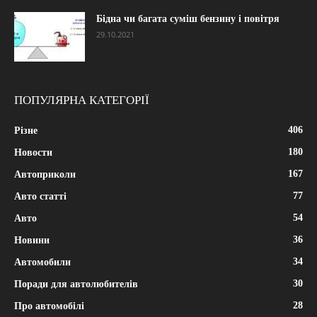
Бідна чи багата суміш бензину і повітря
29.10.2021
ПОПУЛЯРНА КАТЕГОРІЇ
406
Різне
180
Новости
167
Автоприколи
77
Авто статті
54
Авто
36
Новини
34
Автомобили
30
Поради для автолюбителів
28
Про автомобілі