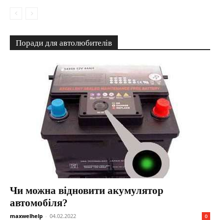
Поради для автолюбителів
Чи можна відновити акумулятор
автомобіля?
maxwelhelp
-
04.02.2022
0