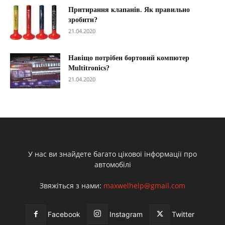
Притирання клапанів. Як правильно
зробити?
21.04.2020
Навіщо потрібен бортовий компютер
Multitronics?
21.04.2020
У нас ви знайдете багато цікової інформації про
автомобілі
Звяжіться з нами:
maxwelhelp@gmail.com
Facebook
Instagram
Twitter