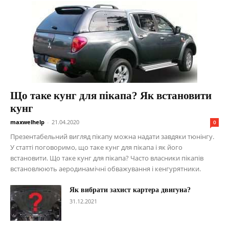
Що таке кунг для пікапа? Як встановити
кунг
maxwelhelp
-
21.04.2020
0
Презентабельний вигляд пікапу можна надати завдяки тюнінгу.
У статті поговоримо, що таке кунг для пікапа і як його
встановити. Що таке кунг для пікапа? Часто власники пікапів
встановлюють аеродинамічні обважування і кенгурятники.
Як вибрати захист картера двигуна?
31.12.2021