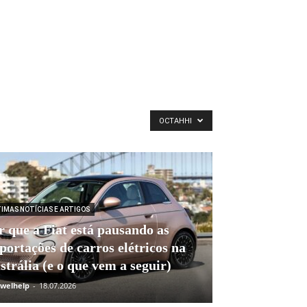
ОСТАННІ
TIMAS NOTÍCIAS E ARTIGOS
r que a Fiat está pausando as
portações de carros elétricos na
strália (e o que vem a seguir)
welhelp
-
18.07.2026