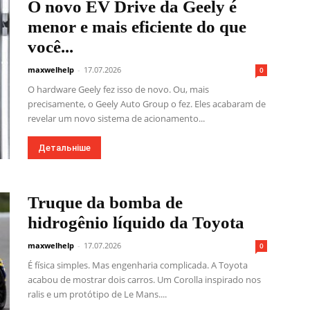
O novo EV Drive da Geely é
menor e mais eficiente do que
você...
maxwelhelp
-
17.07.2026
0
O hardware Geely fez isso de novo. Ou, mais
precisamente, o Geely Auto Group o fez. Eles acabaram de
revelar um novo sistema de acionamento...
Детальніше
Truque da bomba de
hidrogênio líquido da Toyota
maxwelhelp
-
17.07.2026
0
É física simples. Mas engenharia complicada. A Toyota
acabou de mostrar dois carros. Um Corolla inspirado nos
ralis e um protótipo de Le Mans....