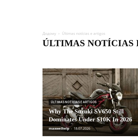
Додому
Últimas notícias e artigos
ÚLTIMAS NOTÍCIAS 
Últimas notícias e artigos
ÚLTIMAS NOTÍCIAS E ARTIGOS
Why The Suzuki SV650 Still
Dominates Under $10K In 2026
maxwelhelp
-
18.07.2026