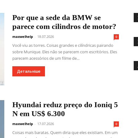
Por que a sede da BMW se
parece com cilindros de motor?
maxwelhelp
-
18.07.2026
0
Você viu as torres. Coisas grandes e cilíndricas pairando
sobre Munique. Eles não se parecem com escritórios. Eles
parecem acessórios de um filme de...
Детальніше
Hyundai reduz preço do Ioniq 5
N em US$ 6.300
maxwelhelp
-
17.07.2026
0
Coisas mais baratas. Quem diria que eles existiam. Em um