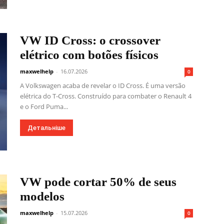
VW ID Cross: o crossover
elétrico com botões físicos
maxwelhelp
-
16.07.2026
0
A Volkswagen acaba de revelar o ID Cross. É uma versão
elétrica do T-Cross. Construído para combater o Renault 4
e o Ford Puma...
Детальніше
VW pode cortar 50% de seus
modelos
maxwelhelp
-
15.07.2026
0