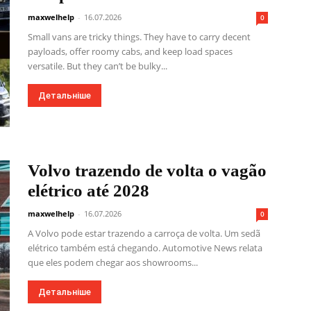
maxwelhelp
-
16.07.2026
0
Small vans are tricky things. They have to carry decent
payloads, offer roomy cabs, and keep load spaces
versatile. But they can’t be bulky...
Детальніше
Volvo trazendo de volta o vagão
elétrico até 2028
maxwelhelp
-
16.07.2026
0
A Volvo pode estar trazendo a carroça de volta. Um sedã
elétrico também está chegando. Automotive News relata
que eles podem chegar aos showrooms...
Детальніше