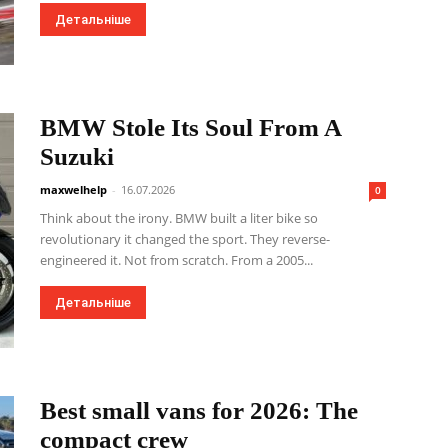
Детальніше
BMW Stole Its Soul From A
Suzuki
maxwelhelp
-
16.07.2026
0
Think about the irony. BMW built a liter bike so
revolutionary it changed the sport. They reverse-
engineered it. Not from scratch. From a 2005...
Детальніше
Best small vans for 2026: The
compact crew