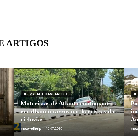
E ARTIGOS
ÚLTIMAS NOTÍCIAS E ARTIGOS
ÚL
Motoristas de Atlanta continuam
Po
encalhando carros nas barreiras das
im
ciclovias
Au
maxwelhelp
-
18.07.2026
max