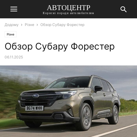
АВТОЦЕНТР
Корисні поради автолюбителям
Додому
Різне
Обзор Субару Форестер
Різне
Обзор Субару Форестер
06.11.2025