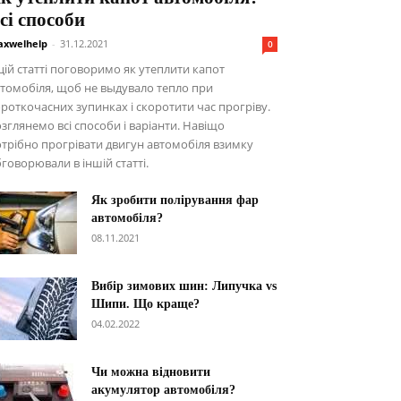
сі способи
xwelhelp
-
31.12.2021
0
цій статті поговоримо як утеплити капот
томобіля, щоб не выдувало тепло при
роткочасних зупинках і скоротити час прогріву.
зглянемо всі способи і варіанти. Навіщо
трібно прогрівати двигун автомобіля взимку
говорювали в іншій статті.
Як зробити полірування фар
автомобіля?
08.11.2021
Вибір зимових шин: Липучка vs
Шипи. Що краще?
04.02.2022
Чи можна відновити
акумулятор автомобіля?