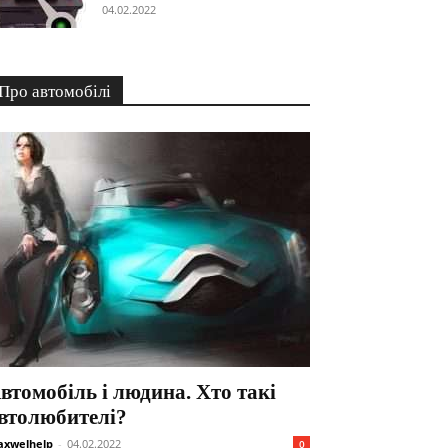
04.02.2022
Про автомобілі
втомобіль і людина. Хто такі
втолюбителі?
xwelhelp
-
04.02.2022
0