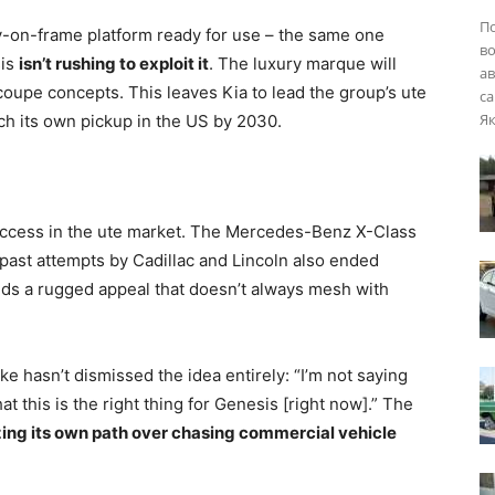
П
-on-frame platform ready for use – the same one
во
sis
isn’t rushing to exploit it
. The luxury marque will
ав
oupe concepts. This leaves Kia to lead the group’s ute
са
Як
ch its own pickup in the US by 2030.
success in the ute market. The Mercedes-Benz X-Class
 past attempts by Cadillac and Lincoln also ended
ds a rugged appeal that doesn’t always mesh with
e hasn’t dismissed the idea entirely: “I’m not saying
hat this is the right thing for Genesis [right now].” The
izing its own path over chasing commercial vehicle