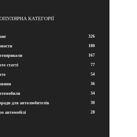
ОПУЛЯРНА КАТЕГОРІЇ
326
зне
180
овости
167
втоприколи
77
то статті
54
вто
36
овини
34
втомобили
30
оради для автолюбителів
28
ро автомобілі