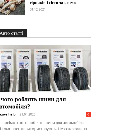
сірників і сісти за кермо
31.12.2021
Авто статті
 чого роблять шини для
втомобіля?
xwelhelp
-
21.04.2020
0
зповімо з чого роблять шини для автомобіля і
кі компоненти використовують. Незважаючи на