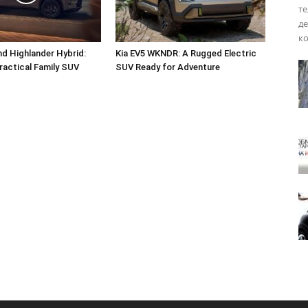
те
де
ко
d Highlander Hybrid:
Kia EV5 WKNDR: A Rugged Electric
actical Family SUV
SUV Ready for Adventure