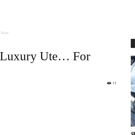
r Now
n Luxury Ute… For
11
Я