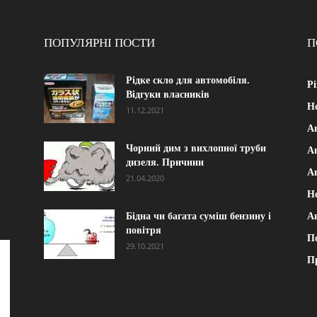
ПОПУЛЯРНІ ПОСТИ
П
Рідке скло для автомобіля.
Рі
Відгуки власників
Н
11.12.2021
А
Чорний дим з вихлопної труби
Ав
дизеля. Причини
А
21.04.2020
Н
Бідна чи багата суміш бензину і
А
повітря
П
29.10.2021
П