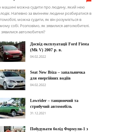
о машині можна судити про людину, який нею
лодіє. Напевно за вмінням людини розбиратися в
томобілі, можна судити, як він розуміється в
мому собі. Розповімо, як зявилися автолюбителі.
 зявилися автолюбителі?
Досвід експлуатації Ford Fiesta
(Mk V) 2007 р. в.
04.02.2022
Seat New Ibiza – запальничка
для енергійних водіїв
04.02.2022
Lowrider – танцюючий та
стрибучий автомобіль
31.12.2021
Побудувати болід Формули-1 з