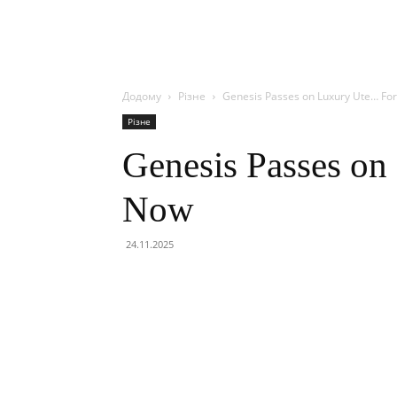
Додому
Різне
Genesis Passes on Luxury Ute… Fo
Різне
Genesis Passes o
Now
24.11.2025