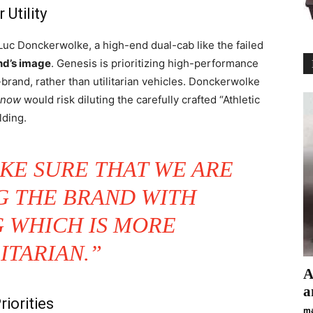
Utility
 Luc Donckerwolke, a high-end dual-cab like the failed
and’s image
. Genesis is prioritizing high-performance
and, rather than utilitarian vehicles. Donckerwolke
t now
would risk diluting the carefully crafted “Athletic
lding.
KE SURE THAT WE ARE
G THE BRAND WITH
 WHICH IS MORE
ITARIAN.”
А
а
riorities
ma