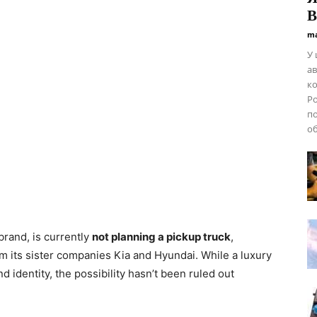
В
ma
У 
ав
ко
Ро
по
об
brand, is currently
not planning a pickup truck
,
m its sister companies Kia and Hyundai. While a luxury
d identity, the possibility hasn’t been ruled out