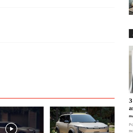
З
а
ma
Ро
я