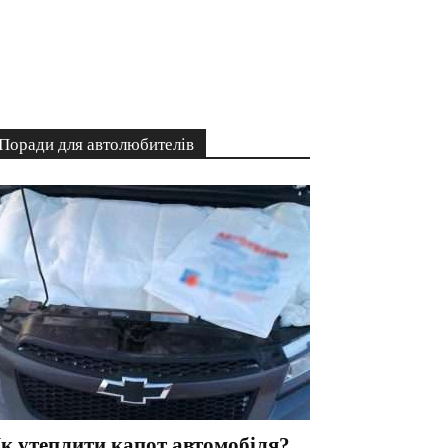
Поради для автолюбителів
к утеплити капот автомобіля?