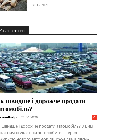
31.12.2021
Авто статті
к швидше і дорожче продати
втомобіль?
xwelhelp
-
21.04.2020
0
 швидше і дорожче продати автомобіль? З цим
танням стикається автолюбителі перед
купкою нового автомобіля. Існує два шляхи –