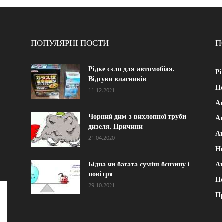
ПОПУЛЯРНІ ПОСТИ
П
Рідке скло для автомобіля.
Рі
Відгуки власників
Н
11.12.2021
А
Чорний дим з вихлопної труби
Ав
дизеля. Причини
А
21.04.2020
Н
Бідна чи багата суміш бензину і
А
повітря
П
29.10.2021
П