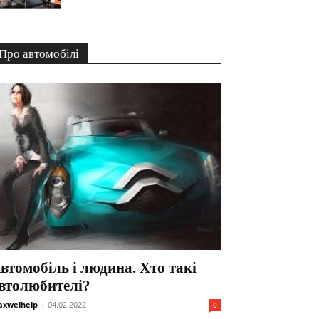
Про автомобілі
втомобіль і людина. Хто такі
втолюбителі?
xwelhelp
-
04.02.2022
0