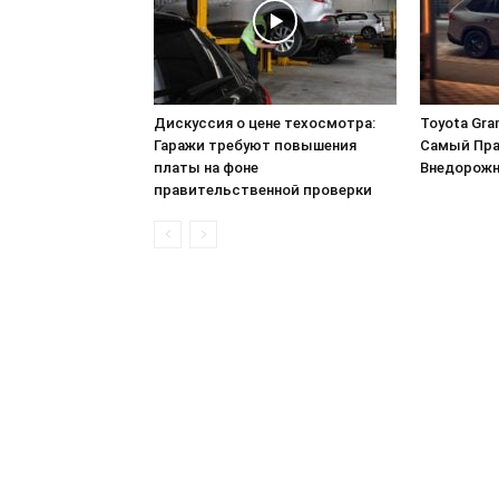
Дискуссия о цене техосмотра:
Toyota Gran
Гаражи требуют повышения
Самый Пр
платы на фоне
Внедорож
правительственной проверки