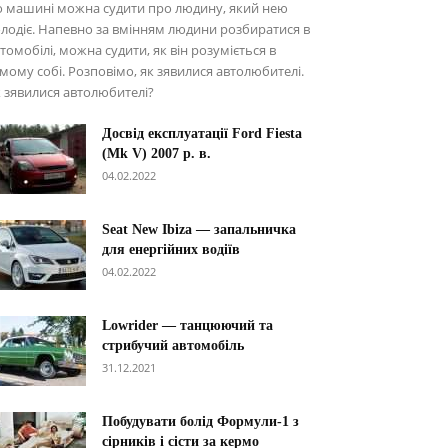
о машині можна судити про людину, який нею
лодіє. Напевно за вмінням людини розбиратися в
томобілі, можна судити, як він розуміється в
мому собі. Розповімо, як зявилися автолюбителі.
 зявилися автолюбителі?
Досвід експлуатації Ford Fiesta
(Mk V) 2007 р. в.
04.02.2022
Seat New Ibiza — запальничка
для енергійних водіїв
04.02.2022
Lowrider — танцюючий та
стрибучий автомобіль
31.12.2021
Побудувати болід Формули-1 з
сірників і сісти за кермо