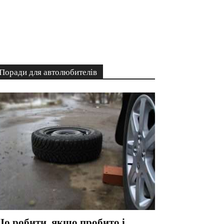
Поради для автолюбителів
о робити, якщо пробито і