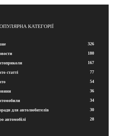
ОПУЛЯРНА КАТЕГОРІЇ
326
зне
180
овости
167
втоприколи
77
то статті
54
вто
36
овини
34
втомобили
30
оради для автолюбителів
28
ро автомобілі