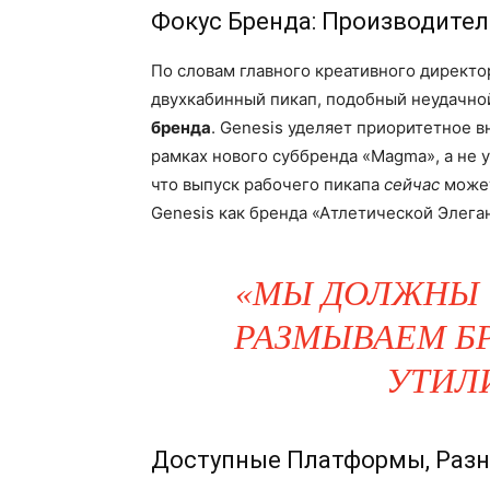
Фокус Бренда: Производите
По словам главного креативного директо
двухкабинный пикап, подобный неудачно
бренда
. Genesis уделяет приоритетное
рамках нового суббренда «Magma», а не 
что выпуск рабочего пикапа
сейчас
может
Genesis как бренда «Атлетической Элега
«МЫ ДОЛЖНЫ У
РАЗМЫВАЕМ БР
УТИЛ
Доступные Платформы, Раз