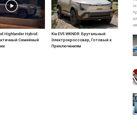
ск
пр
ал
ав
d Highlander Hybrid:
Kia EV5 WKNDR: Брутальный
актичный Семейный
Электрокроссовер, Готовый к
ник
Приключениям