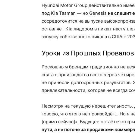
Hyundai Motor Group действительно имее
под Kia Tasman — но Genesis
не спешит 
сосредоточится на выпуске высокопроизв
оставляет Kia лидером в пикап-наступлен
запуску собственного пикапа в США к 203
Уроки из Прошлых Провалов
Роскошным брендам традиционно не везё
снята с производства всего через четыре 
не принесли долгосрочных результатов. 
привлекательности, которая не всегда с
Несмотря на текущую нерешительность, 
говорю, что этого не произойдёт… Но я н
[прямо сейчас]». Будущее остаётся откр
пути, а не погоне за продажами коммер