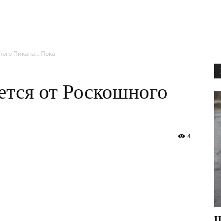
шного Пикапа… Пока
ется от Роскошного
4
Щ