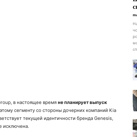
с
ma
На
ч
ро
мо
с
Group, в настоящее время
не планирует выпуск
 этому сегменту со стороны дочерних компаний Kia
тветствует текущей идентичности бренда Genesis,
е исключена.