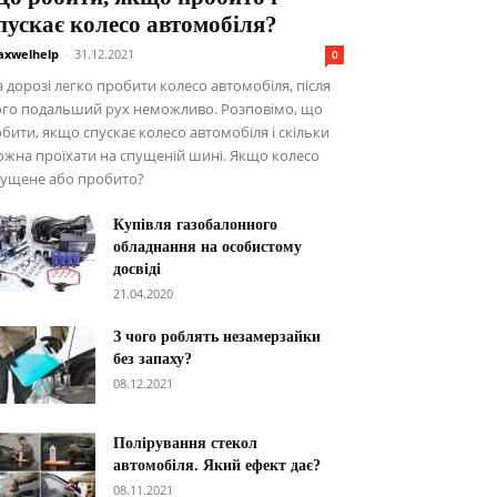
пускає колесо автомобіля?
xwelhelp
-
31.12.2021
0
 дорозі легко пробити колесо автомобіля, після
ого подальший рух неможливо. Розповімо, що
бити, якщо спускає колесо автомобіля і скільки
жна проїхати на спущеній шині. Якщо колесо
пущене або пробито?
Купівля газобалонного
обладнання на особистому
досвіді
21.04.2020
З чого роблять незамерзайки
без запаху?
08.12.2021
Полірування стекол
автомобіля. Який ефект дає?
08.11.2021