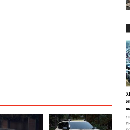
Я
а
ma
Як
пи
по