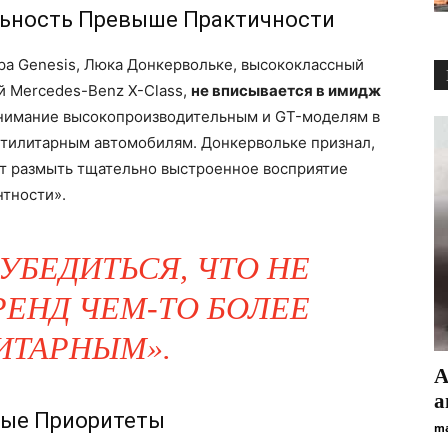
льность Превыше Практичности
ра Genesis, Люка Донкервольке, высококлассный
й Mercedes-Benz X-Class,
не вписывается в имидж
 внимание высокопроизводительным и GT-моделям в
утилитарным автомобилям. Донкервольке признал,
 размыть тщательно выстроенное восприятие
нтности».
БЕДИТЬСЯ, ЧТО НЕ
ЕНД ЧЕМ-ТО БОЛЕЕ
ИТАРНЫМ».
А
а
ные Приоритеты
ma