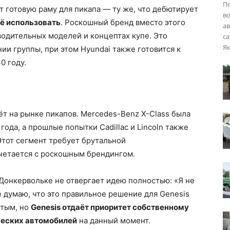
П
т готовую раму для пикапа — ту же, что дебютирует
во
её использовать
. Роскошный бренд вместо этого
ав
одительных моделей и концептах купе. Это
са
Як
ии группы, при этом Hyundai также готовится к
0 году.
т на рынке пикапов. Mercedes-Benz X-Class была
года, а прошлые попытки Cadillac и Lincoln также
Этот сегмент требует брутальной
очетается с роскошным брендингом.
Донкервольке не отвергает идею полностью: «Я не
е думаю, что это правильное решение для Genesis
ытым, но
Genesis отдаёт приоритет собственному
ческих автомобилей
на данный момент.