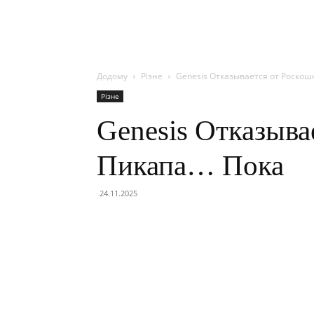
Додому
Різне
Genesis Отказывается от Роско
Різне
Genesis Отказыва
Пикапа… Пока
24.11.2025