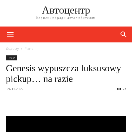
Автоцентр
Корисні поради автолюбителям
Додому
Різне
Різне
Genesis wypuszcza luksusowy
pickup… na razie
24.11.2025
23