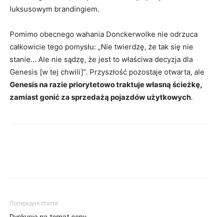
luksusowym brandingiem.
Pomimo obecnego wahania Donckerwolke nie odrzuca
całkowicie tego pomysłu: „Nie twierdzę, że tak się nie
stanie… Ale nie sądzę, że jest to właściwa decyzja dla
Genesis [w tej chwili]”. Przyszłość pozostaje otwarta, ale
Genesis na razie priorytetowo traktuje własną ścieżkę,
zamiast gonić za sprzedażą pojazdów użytkowych
.
Попередня стаття
Dyskusja na temat ceny