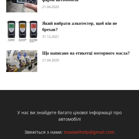
21.04.2020
Який вибрати алкотестер, щоб він не
брехав?
31.12.2021
Що написано на етикетці моторного масла?
21.04.2020
У нас ви знайдете багато цікової інформації про
автомобілі
Звяжіться з нами:
maxwelhelp@gmail.com