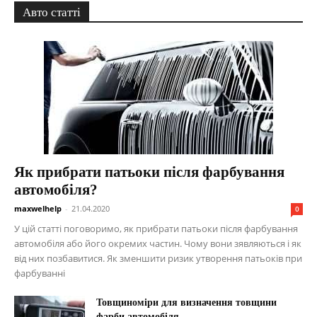
Авто статті
Як прибрати патьоки після фарбування
автомобіля?
maxwelhelp
-
21.04.2020
0
У цій статті поговоримо, як прибрати патьоки після фарбування
автомобіля або його окремих частин. Чому вони зявляються і як
від них позбавитися. Як зменшити ризик утворення патьоків при
фарбуванні
Товщиноміри для визначення товщини
фарби автомобіля