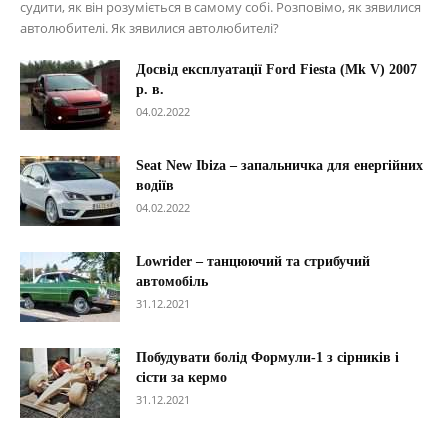
судити, як він розуміється в самому собі. Розповімо, як зявилися
автолюбителі. Як зявилися автолюбителі?
Досвід експлуатації Ford Fiesta (Mk V) 2007
р. в.
04.02.2022
Seat New Ibiza – запальничка для енергійних
водіїв
04.02.2022
Lowrider – танцюючий та стрибучий
автомобіль
31.12.2021
Побудувати болід Формули-1 з сірників і
сісти за кермо
31.12.2021