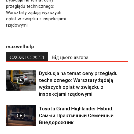
przeglądu technicznego:
Warsztaty żądają wyższych
opłat w związku z inspekcjami
rządowymi
maxwelhelp
СХОЖІ СТАТТІ
Від цього автора
Dyskusja na temat ceny przeglądu
technicznego: Warsztaty żądają
wyższych opłat w związku z
inspekcjami rządowymi
Toyota Grand Highlander Hybrid:
Самый Практичный Семейный
Внедорожник