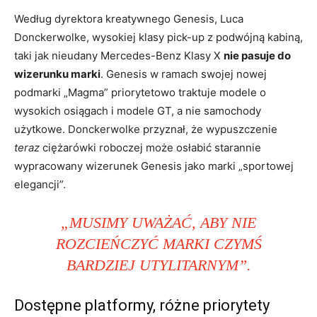
Według dyrektora kreatywnego Genesis, Luca
Donckerwolke, wysokiej klasy pick-up z podwójną kabiną,
taki jak nieudany Mercedes-Benz Klasy X
nie pasuje do
wizerunku marki
. Genesis w ramach swojej nowej
podmarki „Magma” priorytetowo traktuje modele o
wysokich osiągach i modele GT, a nie samochody
użytkowe. Donckerwolke przyznał, że wypuszczenie
teraz
ciężarówki roboczej może osłabić starannie
wypracowany wizerunek Genesis jako marki „sportowej
elegancji”.
„MUSIMY UWAŻAĆ, ABY NIE
ROZCIEŃCZYĆ MARKI CZYMŚ
BARDZIEJ UTYLITARNYM”.
Dostępne platformy, różne priorytety