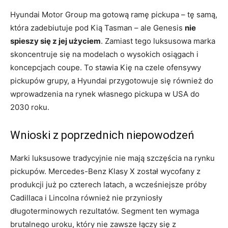
Hyundai Motor Group ma gotową ramę pickupa – tę samą,
która zadebiutuje pod Kią Tasman – ale Genesis
nie
spieszy się z jej użyciem
. Zamiast tego luksusowa marka
skoncentruje się na modelach o wysokich osiągach i
koncepcjach coupe. To stawia Kię na czele ofensywy
pickupów grupy, a Hyundai przygotowuje się również do
wprowadzenia na rynek własnego pickupa w USA do
2030 roku.
Wnioski z poprzednich niepowodzeń
Marki luksusowe tradycyjnie nie mają szczęścia na rynku
pickupów. Mercedes-Benz Klasy X został wycofany z
produkcji już po czterech latach, a wcześniejsze próby
Cadillaca i Lincolna również nie przyniosły
długoterminowych rezultatów. Segment ten wymaga
brutalnego uroku, który nie zawsze łączy się z