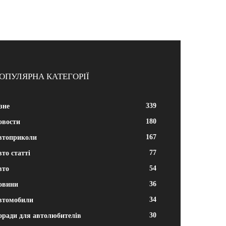
ОПУЛЯРНА КАТЕГОРІЇ
339
зне
180
овости
167
втоприколи
77
то статті
54
вто
36
овини
34
втомобили
30
оради для автолюбителів