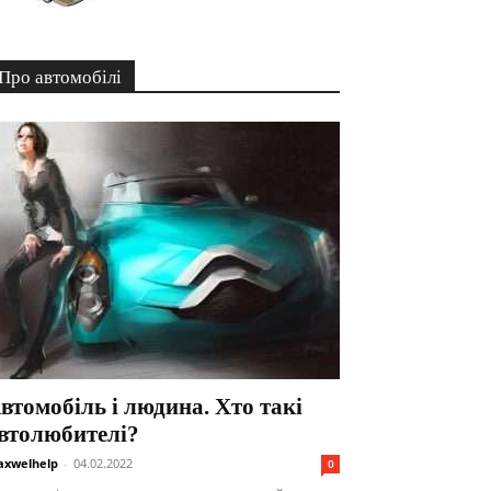
Про автомобілі
втомобіль і людина. Хто такі
втолюбителі?
xwelhelp
-
04.02.2022
0