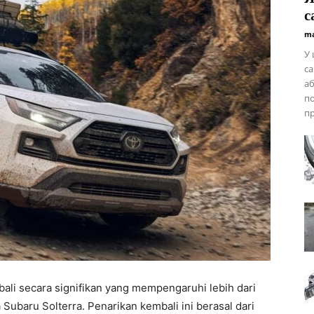
с
ma
У 
са
аб
п
пр
li secara signifikan yang mempengaruhi lebih dari
 Subaru Solterra. Penarikan kembali ini berasal dari