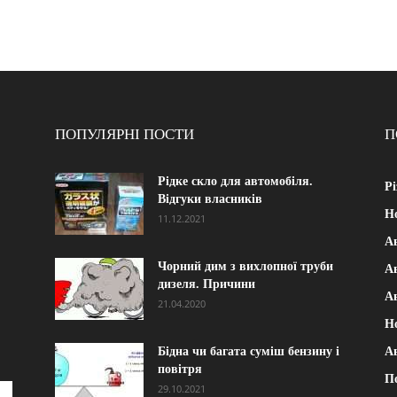
ПОПУЛЯРНІ ПОСТИ
П
Рідке скло для автомобіля.
Рі
Відгуки власників
Н
11.12.2021
А
Чорний дим з вихлопної труби
Ав
дизеля. Причини
А
21.04.2020
Н
Бідна чи багата суміш бензину і
А
повітря
П
29.10.2021