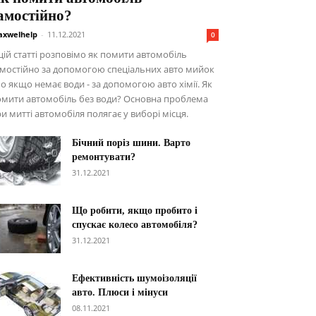
амостійно?
xwelhelp
-
11.12.2021
0
цій статті розповімо як помити автомобіль
мостійно за допомогою спеціальних авто мийок
о якщо немає води - за допомогою авто хімії. Як
омити автомобіль без води? Основна проблема
и митті автомобіля полягає у виборі місця.
Бічний поріз шини. Варто
ремонтувати?
31.12.2021
Що робити, якщо пробито і
спускає колесо автомобіля?
31.12.2021
Ефективність шумоізоляції
авто. Плюси і мінуси
08.11.2021