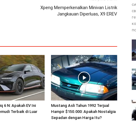
си
Xpeng Memperkenalkan Minivan Listrik
св
Jangkauan Diperluas, X9 EREV
ге
ко
по
q 6 N: Apakah EV Ini
Mustang Asli Tahun 1992 Terjual
mudi Terbaik di Luar
Hampir $150.000: Apakah Nostalgia
Sepadan dengan Harga Itu?