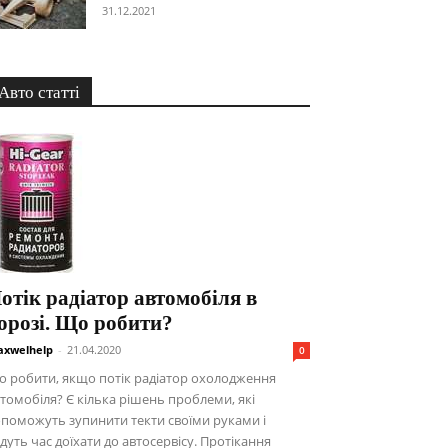
31.12.2021
Авто статті
отік радіатор автомобіля в
орозі. Що робити?
xwelhelp
-
21.04.2020
0
 робити, якщо потік радіатор охолодження
томобіля? Є кілька рішень проблеми, які
поможуть зупинити текти своїми руками і
дуть час доїхати до автосервісу. Протікання