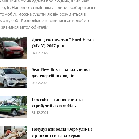
о машині можна судити про людину, який нею
лодіє. Напевно за вмінням людини розбиратися в
томобілі, можна судити, як він розуміється в
мому собі. Розповімо, як зявилися автолюбителі.
 зявилися автолюбителі?
Досвід експлуатації Ford Fiesta
(Mk V) 2007 р. в.
04.02.2022
Seat New Ibiza – запальничка
для енергійних водіїв
04.02.2022
Lowrider – танцюючий та
стрибучий автомобіль
31.12.2021
Побудувати болід Формули-1 з
сірників і сісти за кермо