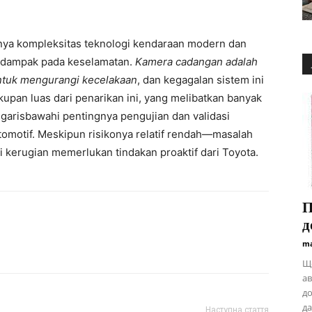
nya kompleksitas teknologi kendaraan modern dan
erdampak pada keselamatan.
Kamera cadangan adalah
untuk mengurangi kecelakaan
, dan kegagalan sistem ini
pan luas dari penarikan ini, yang melibatkan banyak
arisbawahi pentingnya pengujian dan validasi
otomotif. Meskipun risikonya relatif rendah—masalah
i kerugian memerlukan tindakan proaktif dari Toyota.
П
д
ma
Що
ав
до
да
Наступна стаття