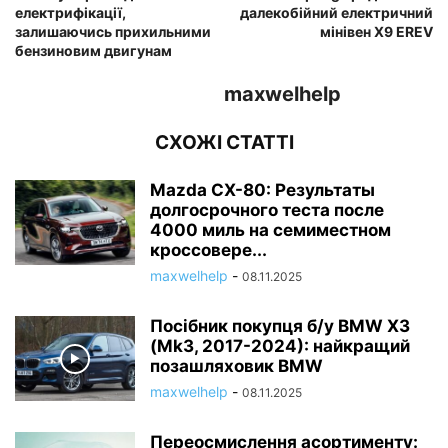
електрифікації,
далекобійний електричний
залишаючись прихильними
мінівен X9 EREV
бензиновим двигунам
maxwelhelp
СХОЖІ СТАТТІ
Mazda CX-80: Результаты
долгосрочного теста после
4000 миль на семиместном
кроссовере...
maxwelhelp
-
08.11.2025
Посібник покупця б/у BMW X3
(Mk3, 2017-2024): найкращий
позашляховик BMW
maxwelhelp
-
08.11.2025
Переосмислення асортименту: