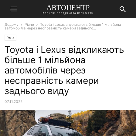
АВТОЦЕНТР
Корисні поради автолюбителям
Додому
Різне
Toyota і Lexus відкликають більше 1 мільйона
автомобілів через несправність камери заднього...
Різне
Toyota і Lexus відкликають
більше 1 мільйона
автомобілів через
несправність камери
заднього виду
07.11.2025