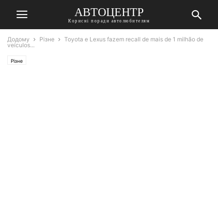
АВТОЦЕНТР
Корисні поради автолюбителям
Додому
Різне
Toyota e Lexus fazem recall de mais de 1 milhão de
veículos...
Різне