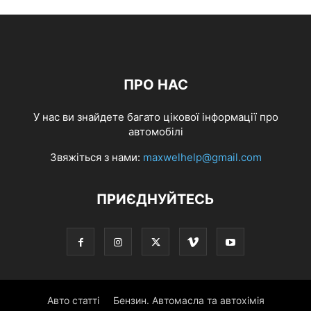
ПРО НАС
У нас ви знайдете багато цікової інформації про
автомобілі
Звяжіться з нами:
maxwelhelp@gmail.com
ПРИЄДНУЙТЕСЬ
Авто статті
Бензин. Автомасла та автохімія