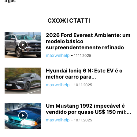
a gás
СХОЖІ СТАТТІ
2026 Ford Everest Ambiente: um
modelo básico
surpreendentemente refinado
maxwelhelp
-
11.11.2025
Hyundai Ioniq 6 N: Este EV é o
melhor carro para...
maxwelhelp
-
10.11.2025
Um Mustang 1992 impecável é
vendido por quase US$ 150 mil:...
maxwelhelp
-
10.11.2025