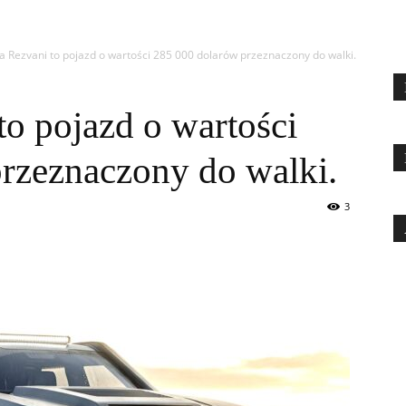
a Rezvani to pojazd o wartości 285 000 dolarów przeznaczony do walki.
to pojazd o wartości
rzeznaczony do walki.
3