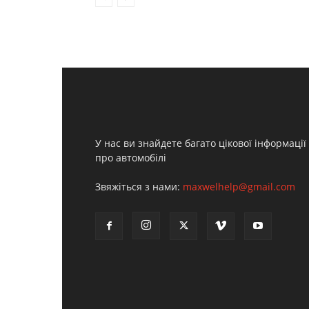
У нас ви знайдете багато цікової інформації
про автомобілі
Звяжіться з нами:
maxwelhelp@gmail.com