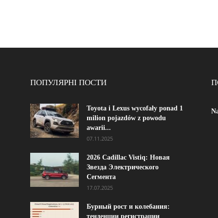
ПОПУЛЯРНІ ПОСТИ
П
Toyota i Lexus wycofały ponad 1
Na
milion pojazdów z powodu
awarii...
07.11.2025
2026 Cadillac Vistiq: Новая
Звезда Электрического
Сегмента
17.07.2025
Бурный рост и колебания:
тенденции регистрации