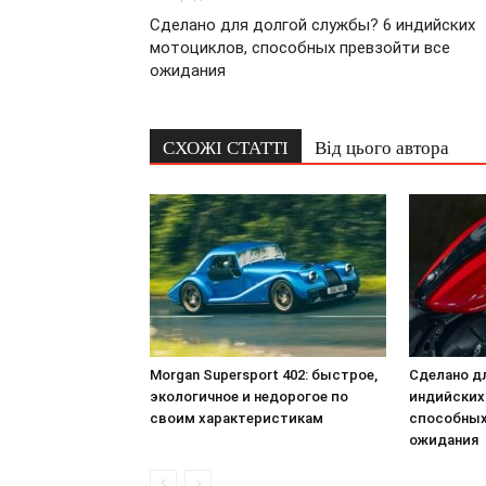
Сделано для долгой службы? 6 индийских
мотоциклов, способных превзойти все
ожидания
СХОЖІ СТАТТІ
Від цього автора
Morgan Supersport 402: быстрое,
Сделано д
экологичное и недорогое по
индийских
своим характеристикам
способных
ожидания