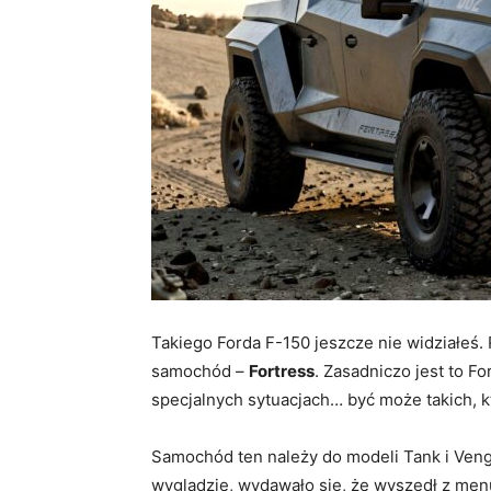
Takiego Forda F-150 jeszcze nie widziałeś
samochód –
Fortress
. Zasadniczo jest to F
specjalnych sytuacjach… być może takich, kt
Samochód ten należy do modeli Tank i Ven
wyglądzie, wydawało się, że wyszedł z men