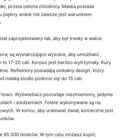
aki, prosta osłona chłodnicy. Maska posiada
u piękny widok nie zawsze jest warunkiem
.
tał zaprojektowany tak, aby był trwały w walce.
tora; są wystarczająco wysokie, aby umożliwić
o 17-20 cali. Korpus jest bardzo wytrzymały. Rury
e. Reflektory posiadają unikalny design, który
d maską siodło podnosi się do 15 cali.
owo. Wyświetlacz pozostaje niezmieniony, jedynie
łach i siedzeniach. Fotele wykonywane są na
towych. W końcu, aby uratować świat, konieczne jest
unków.
e 85 000 dolarów. W tym celu możesz kupić: