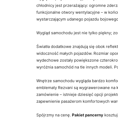
chłodnicy jest przerażający: ogromne zderz
funkcjonalne otwory wentylacyjne – w końc
wystarczającym udanego pojazdu bojowego
Wygląd samochodu jest nie tylko piękny; zos
Światła dodatkowe znajdują się obok reflek
widoczność małych pojazdów. Rozmiar opon t
wydechowe zostały powiększone czterokrotni
wyróżnia samochód na tle innych modeli. Po
Wnętrze samochodu wygląda bardzo komfort
emblematy Rezvani są wygrawerowane na ko
zamówienie – istnieje dziesięć opcji projek
zapewnienie pasażerom komfortowych war
Spójrzmy na cenę.
Pakiet pancerny
kosztuj