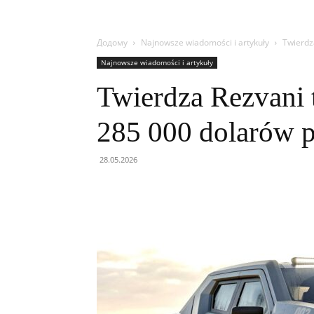
Додому
Najnowsze wiadomości i artykuły
Twierdz
Najnowsze wiadomości i artykuły
Twierdza Rezvani 
285 000 dolarów p
28.05.2026