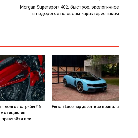
Morgan Supersport 402: быстрое, экологичное
и недорогое по своим характеристикам
ля долгой службы? 6
Ferrari Luce нарушает все правила
 мотоциклов,
 превзойти все