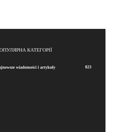
ОПУЛЯРНА КАТЕГОРІЇ
823
jnowsze wiadomości i artykuły